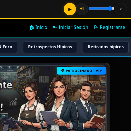
🔊
▶
▾
🏠 Inicio
🔑 Iniciar Sesión
📝 Registrarse
 Foro
Retrospectos Hípicos
Retirados hipicos
PATROCINADOR VIP