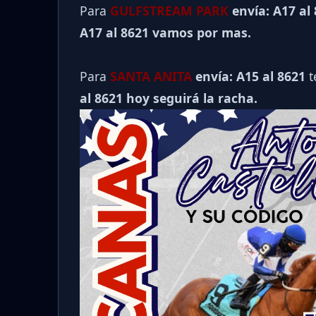
Para
GULFSTREAM PARK
envía: A17 al
A17 al 8621 vamos por mas.
Para
SANTA ANITA
envía: A15 al
8621
t
al 8621 hoy seguirá la racha.