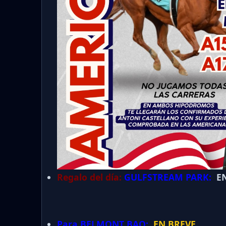
Regalo del día:
GULFSTREAM PARK:
EN
Para BELMONT BAQ:
EN BREVE.