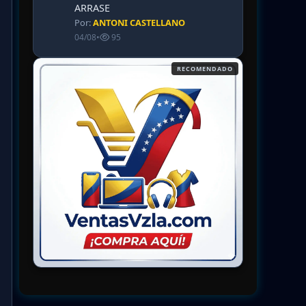
ARRASE
Por:
ANTONI CASTELLANO
04/08
•
95
RECOMENDADO