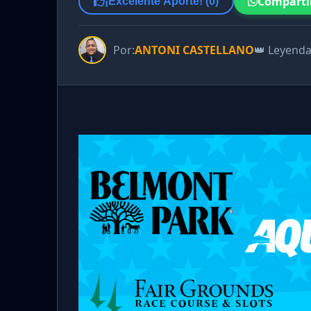
Comparti
¡Excelente Aporte! (
0
)
Por:
ANTONI CASTELLANO
👑 Leyend