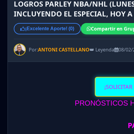
LOGROS PARLEY NBA/NHL (LUNES 
INCLUYENDO EL ESPECIAL, HOY A
Compartir en Gru
¡Excelente Aporte! (
0
)
Por:
ANTONI CASTELLANO
👑 Leyenda
08/02/
¡SOLICITAR
PRONÓSTICOS HO
P