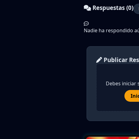
Respuestas (0)
Nadie ha respondido aún
Publicar Re
Debes iniciar 
Ini