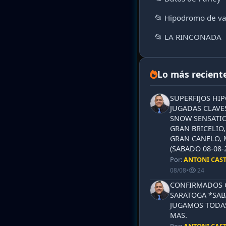
📂 Hipodromo de va
📂 LA RINCONADA
Lo más recient
SUPERFIJOS HI
JUGADAS CLAVES
SNOW SENSATIO
GRAN BRICELIO,
GRAN CANELO, 
(SABADO 08-08-2
Por:
ANTONI CAS
08/08
•
24
CONFIRMADOS 
SARATOGA *SABA
JUGAMOS TODAS
MAS.