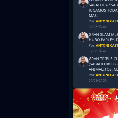
SARATOGA *SABA
JUGAMOS TODAS
MAS.
Por:
ANTONI CAS
07/08
•
64
GRAN SLAM MLB 
HUBO PARLEY. 
Por:
ANTONI CAS
07/08
•
46
GRAN TRIPLE CL
(SABADO 08-08-
ANIMALITOS. CL
Por:
ANTONI CAS
07/08
•
50