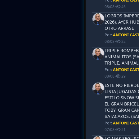
Por:
ANTONI CAS
08/08
•
46
LOGROS IMPERD
2026). AYER HU
OTRO ARRASE
Por:
ANTONI CAS
08/08
•
22
TRIPLE ROMPEB
ANIMALITOS (SA
TRIPLE, ANIMAL
Por:
ANTONI CAS
08/08
•
29
ESTE NO PIERD
LISTA JUGADAS 
ESTILO SNOW S
EL GRAN BRICEL
TOBY, GRAN CAN
BATACAZOS. (SA
Por:
ANTONI CAS
07/08
•
51
LO MAS SEGURO