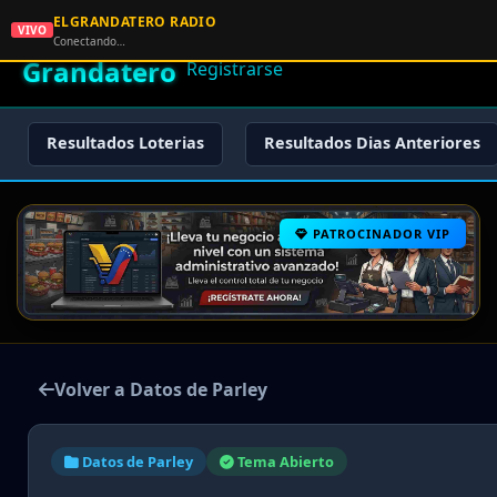
ELGRANDATERO RADIO
🌟 El
VIVO
🏠 Inicio
🔑 Iniciar Sesión
📝
Conectando…
Grandatero
Registrarse
Resultados Loterias
Resultados Dias Anteriores
PATROCINADOR VIP
Volver a Datos de Parley
Datos de Parley
Tema Abierto