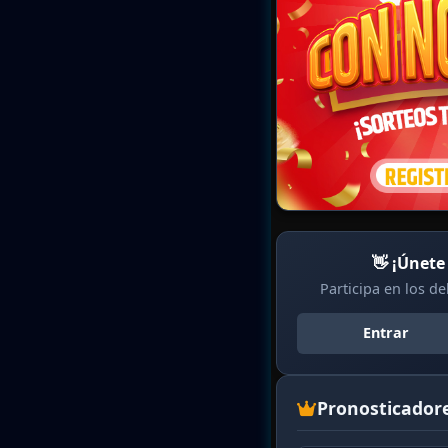
👋 ¡Únete
Participa en los d
Entrar
Pronosticador