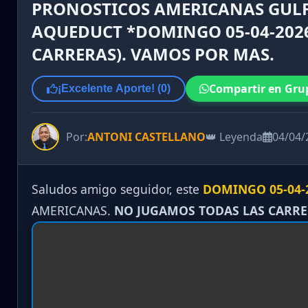
PRONOSTICOS AMERICANAS GULF
AQUEDUCT *DOMINGO 05-04-2026
CARRERAS). VAMOS POR MAS.
Compartir en Gru
¡Excelente Aporte! (
0
)
Por:
ANTONI CASTELLANO
👑 Leyenda
04/04/
Saludos amigo seguidor, este
DOMINGO 05-04-
AMERICANAS.
NO JUGAMOS TODAS LAS CARR