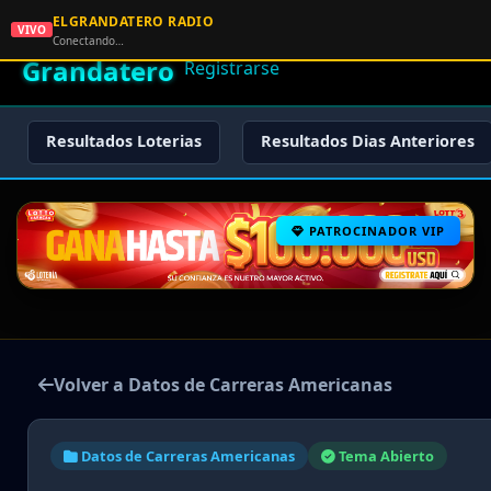
ELGRANDATERO RADIO
🌟 El
VIVO
🏠 Inicio
🔑 Iniciar Sesión
📝
Conectando…
Grandatero
Registrarse
Resultados Loterias
Resultados Dias Anteriores
PATROCINADOR VIP
Volver a Datos de Carreras Americanas
Datos de Carreras Americanas
Tema Abierto