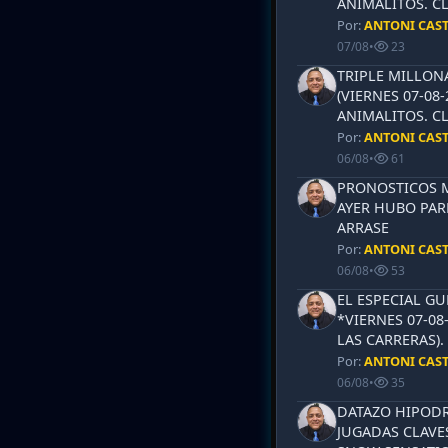
ANIMALITOS. CL
Por:
ANTONI CAS
07/08
•
23
TRIPLE MILLON
(VIERNES 07-08-
ANIMALITOS. CL
Por:
ANTONI CAS
06/08
•
61
PRONOSTICOS ML
AYER HUBO PAR
ARRASE
Por:
ANTONI CAS
06/08
•
53
EL ESPECIAL G
*VIERNES 07-08
LAS CARRERAS)
Por:
ANTONI CAS
06/08
•
35
DATAZO HIPODR
JUGADAS CLAVES