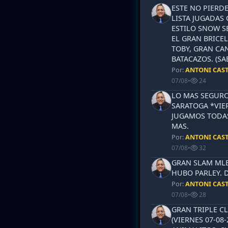
ESTE NO PIERD
LISTA JUGADAS 
ESTILO SNOW S
EL GRAN BRICEL
TOBY, GRAN CAN
BATACAZOS. (SA
Por:
ANTONI CAS
07/08
•
24
LO MAS SEGURO
SARATOGA *VIER
JUGAMOS TODAS
MAS.
Por:
ANTONI CAS
07/08
•
32
GRAN SLAM MLB 
HUBO PARLEY. 
Por:
ANTONI CAS
07/08
•
28
GRAN TRIPLE CL
(VIERNES 07-08-