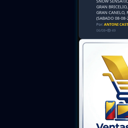
SNOW SENSATIO
GRAN BRICELIO,
GRAN CANELO, 
(SABADO 08-08-2
Por:
ANTONI CAS
06/08
•
49