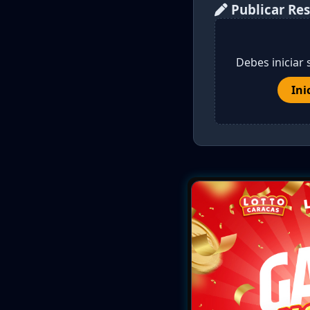
Publicar Re
Debes iniciar 
Ini