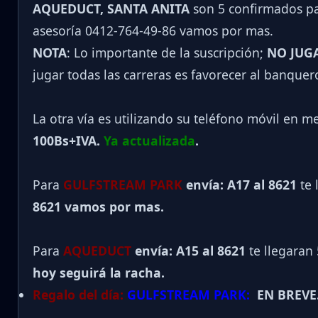
AQUEDUCT, SANTA ANITA
son 5 confirmados par
asesoría 0412-764-49-86 vamos por mas.
NOTA
: Lo importante de la suscripción;
NO JUG
jugar todas las carreras es favorecer al banquer
La otra vía es utilizando su teléfono móvil en m
100Bs+IVA.
Ya actualizada
.
Para
GULFSTREAM PARK
envía: A17 al 8621
te 
8621 vamos por mas.
Para
AQUEDUCT
envía: A15 al
8621
te llegaran
hoy seguirá la racha.
Regalo del día:
GULFSTREAM PARK:
EN BREVE