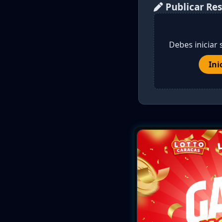
Publicar Re
Debes iniciar 
Ini