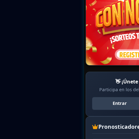
👋 ¡Únete
Participa en los d
Entrar
Pronosticador