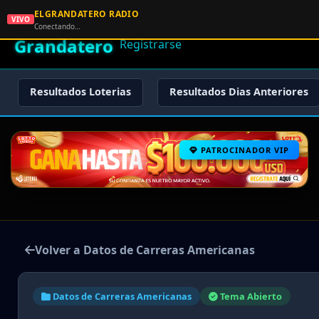
ELGRANDATERO RADIO
🌟 El
VIVO
🏠 Inicio
🔑 Iniciar Sesión
📝
Conectando…
Grandatero
Registrarse
Resultados Loterias
Resultados Dias Anteriores
PATROCINADOR VIP
Volver a Datos de Carreras Americanas
Datos de Carreras Americanas
Tema Abierto