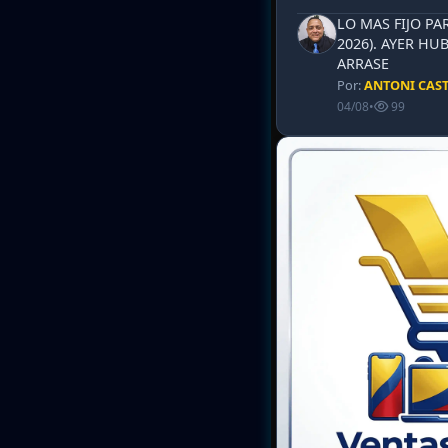
LO MAS FIJO PA
2026). AYER HU
ARRASE
Por:
ANTONI CAS
04/08
•
99