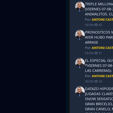
TRIPLE MILLON
(VIERNES 07-08-
ANIMALITOS. CL
Por:
ANTONI CAS
06/08
•
45
PRONOSTICOS ML
AYER HUBO PAR
ARRASE
Por:
ANTONI CAS
06/08
•
37
EL ESPECIAL G
*VIERNES 07-08
LAS CARRERAS)
Por:
ANTONI CAS
06/08
•
28
DATAZO HIPODR
JUGADAS CLAVES
SNOW SENSATIO
GRAN BRICELIO,
GRAN CANELO, 