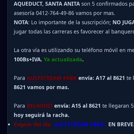
AQUEDUCT, SANTA ANITA
son 5 confirmados par
asesoría 0412-764-49-86 vamos por mas.
NOTA
: Lo importante de la suscripción;
NO JUG
jugar todas las carreras es favorecer al banquer
La otra vía es utilizando su teléfono móvil en m
100Bs+IVA.
Ya actualizada
.
Para
GULFSTREAM PARK
envía: A17 al 8621
te 
8621 vamos por mas.
Para
BELMONT
envía: A15 al
8621
te llegaran 
hoy seguirá la racha.
Regalo del día:
GULFSTREAM PARK:
EN BREVE