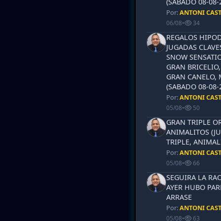
(SABADO 08-08-2
Por:
ANTONI CAS
06/08
•
34
REGALOS HIPOD
JUGADAS CLAVES
SNOW SENSATIO
GRAN BRICELIO,
GRAN CANELO, 
(SABADO 08-08-2
Por:
ANTONI CAS
05/08
•
50
GRAN TRIPLE OR
ANIMALITOS (JU
TRIPLE, ANIMAL
Por:
ANTONI CAS
05/08
•
66
SEGUIRA LA RAC
AYER HUBO PAR
ARRASE
Por:
ANTONI CAS
05/08
•
63