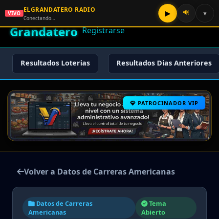
ELGRANDATERO RADIO
🌟 El
🔊
▶
▾
VIVO
🏠 Inicio
🔑 Iniciar Sesión
📝
Conectando…
Grandatero
Registrarse
Resultados Loterias
Resultados Dias Anteriores
PATROCINADOR VIP
Volver a Datos de Carreras Americanas
Datos de Carreras
Tema
Americanas
Abierto