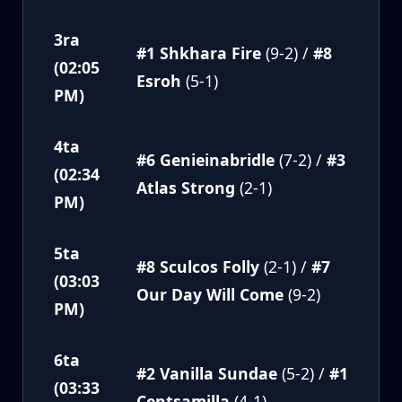
3ra
#1 Shkhara Fire
(9-2) /
#8
(02:05
Esroh
(5-1)
PM)
4ta
#6 Genieinabridle
(7-2) /
#3
(02:34
Atlas Strong
(2-1)
PM)
5ta
#8 Sculcos Folly
(2-1) /
#7
(03:03
Our Day Will Come
(9-2)
PM)
6ta
#2 Vanilla Sundae
(5-2) /
#1
(03:33
Centsamilla
(4-1)