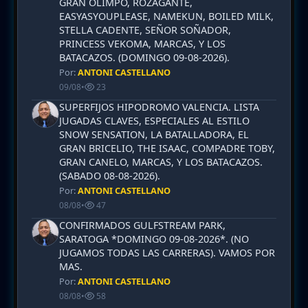
GRAN OLIMPO, ROZAGANTE,
EASYASYOUPLEASE, NAMEKUN, BOILED MILK,
STELLA CADENTE, SEÑOR SOÑADOR,
PRINCESS VEKOMA, MARCAS, Y LOS
BATACAZOS. (DOMINGO 09-08-2026).
Por:
ANTONI CASTELLANO
09/08
•
23
SUPERFIJOS HIPODROMO VALENCIA. LISTA
JUGADAS CLAVES, ESPECIALES AL ESTILO
SNOW SENSATION, LA BATALLADORA, EL
GRAN BRICELIO, THE ISAAC, COMPADRE TOBY,
GRAN CANELO, MARCAS, Y LOS BATACAZOS.
(SABADO 08-08-2026).
Por:
ANTONI CASTELLANO
08/08
•
47
CONFIRMADOS GULFSTREAM PARK,
SARATOGA *DOMINGO 09-08-2026*. (NO
JUGAMOS TODAS LAS CARRERAS). VAMOS POR
MAS.
Por:
ANTONI CASTELLANO
08/08
•
58