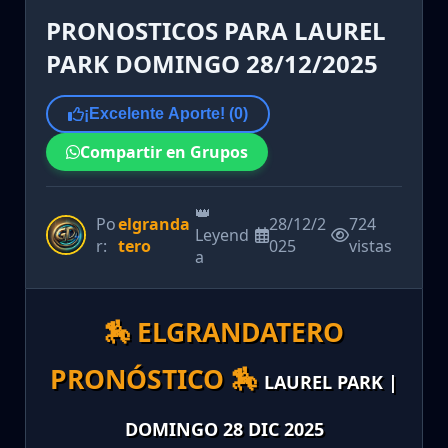
PRONOSTICOS PARA LAUREL
PARK DOMINGO 28/12/2025
¡Excelente Aporte! (
0
)
Compartir en Grupos
👑
Po
elgranda
28/12/2
724
Leyend
r:
tero
025
vistas
a
🏇 ELGRANDATERO
PRONÓSTICO 🏇
LAUREL PARK |
DOMINGO 28 DIC 2025