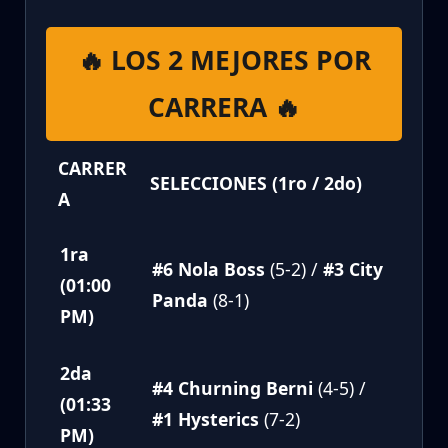
🔥 LOS 2 MEJORES POR
CARRERA 🔥
CARRER
SELECCIONES (1ro / 2do)
A
1ra
#6 Nola Boss
(5-2) /
#3 City
(01:00
Panda
(8-1)
PM)
2da
#4 Churning Berni
(4-5) /
(01:33
#1 Hysterics
(7-2)
PM)