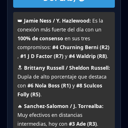
👑
Jamie Ness / Y. Hazlewood:
Es la
conexión más fuerte del día con un
100% de consenso
en sus tres
compromisos:
#4 Churning Berni (R2)
,
#1 J D Factor (R7)
y
#4 Waldrip (R8)
.
🔝
Brittany Russell / Sheldon Russell:
Dupla de alto porcentaje que destaca
con
#6 Nola Boss (R1)
y
#8 Sculcos
Folly (R5)
.
🔥
Sanchez-Salomon / J. Torrealba:
Muy efectivos en distancias
intermedias, hoy con
#3 Ade (R3)
.