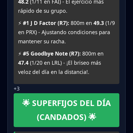
48.2
(1/11 en FAI) - El ejercicio más
rápido de su grupo.
⚡
#1 J D Factor (R7):
800m en
49.3
(1/9
en PRX) - Ajustando condiciones para
mantener su racha.
⚡
#5 Goodbye Note (R7):
800m en
47.4
(1/20 en LRL) - ¡El briseo más
veloz del día en la distancia!.
+3
🌟 SUPERFIJOS DEL DÍA
(CANDADOS) 🌟