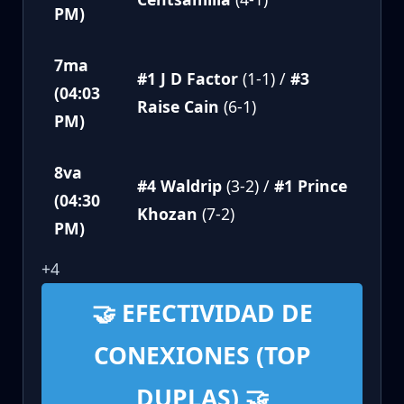
PM)
7ma
#1 J D Factor
(1-1) /
#3
(04:03
Raise Cain
(6-1)
PM)
8va
#4 Waldrip
(3-2) /
#1 Prince
(04:30
Khozan
(7-2)
PM)
+4
🤝 EFECTIVIDAD DE
CONEXIONES (TOP
DUPLAS) 🤝