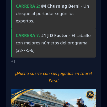
CARRERA 2:
#4 Churning Berni
- Un
cheque al portador según los
expertos.
CARRERA 7:
#1 J D Factor
- El caballo
con mejores números del programa
(38-7-5-6).
+1
¡Mucha suerte con sus jugadas en Laurel
Park!