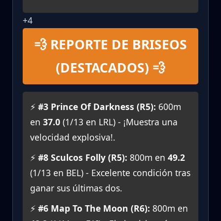
+4
💨 REPORTE DE BRISEOS
(DESTACADOS) 💨
⚡
#3 Prince Of Darkness (R5):
600m
en
37.0
(1/13 en LRL) - ¡Muestra una
velocidad explosiva!.
⚡
#8 Sculcos Folly (R5):
800m en
49.2
(1/13 en BEL) - Excelente condición tras
ganar sus últimas dos.
⚡
#6 Map To The Moon (R6):
800m en