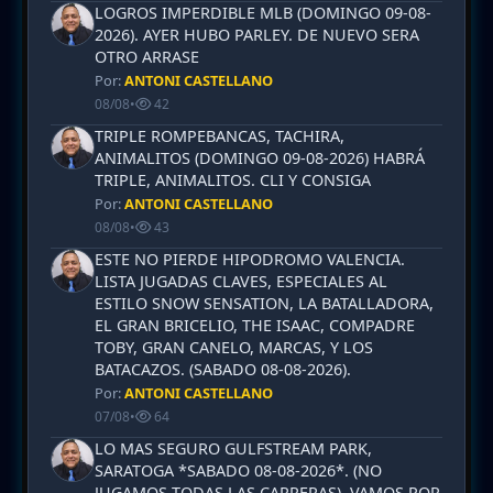
LOGROS IMPERDIBLE MLB (DOMINGO 09-08-
2026). AYER HUBO PARLEY. DE NUEVO SERA
OTRO ARRASE
Por:
ANTONI CASTELLANO
08/08
•
42
TRIPLE ROMPEBANCAS, TACHIRA,
ANIMALITOS (DOMINGO 09-08-2026) HABRÁ
TRIPLE, ANIMALITOS. CLI Y CONSIGA
Por:
ANTONI CASTELLANO
08/08
•
43
ESTE NO PIERDE HIPODROMO VALENCIA.
LISTA JUGADAS CLAVES, ESPECIALES AL
ESTILO SNOW SENSATION, LA BATALLADORA,
EL GRAN BRICELIO, THE ISAAC, COMPADRE
TOBY, GRAN CANELO, MARCAS, Y LOS
BATACAZOS. (SABADO 08-08-2026).
Por:
ANTONI CASTELLANO
07/08
•
64
LO MAS SEGURO GULFSTREAM PARK,
SARATOGA *SABADO 08-08-2026*. (NO
JUGAMOS TODAS LAS CARRERAS). VAMOS POR