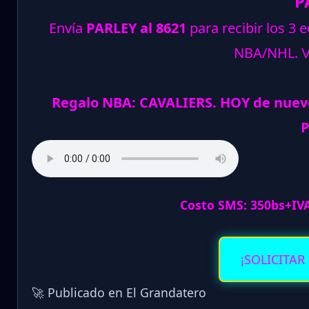
P
Envía
PARLEY al 8621
para recibir los 3 
NBA/NHL.
Regalo NBA: CAVALIERS. HOY de nuev
P
Costo SMS: 350bs+IV
¡SOLICITAR
🚀 Publicado en El Grandatero