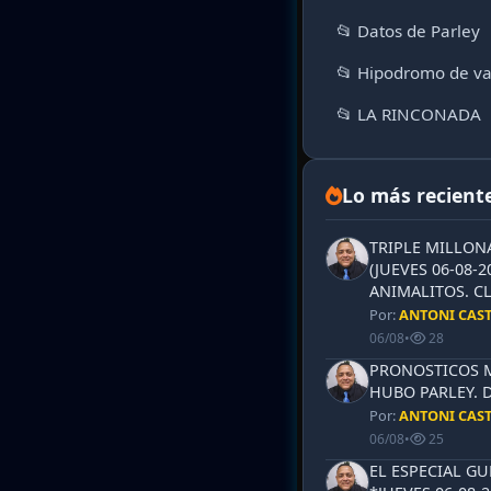
📂 Datos de Parley
📂 Hipodromo de va
📂 LA RINCONADA
Lo más recient
TRIPLE MILLON
(JUEVES 06-08-2
ANIMALITOS. CL
Por:
ANTONI CAS
06/08
•
28
PRONOSTICOS ML
HUBO PARLEY. 
Por:
ANTONI CAS
06/08
•
25
EL ESPECIAL G