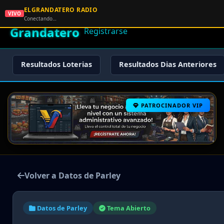
ELGRANDATERO RADIO
🌟 El
VIVO
🏠 Inicio
🔑 Iniciar Sesión
📝
Conectando…
Grandatero
Registrarse
Resultados Loterias
Resultados Dias Anteriores
PATROCINADOR VIP
Volver a Datos de Parley
Datos de Parley
Tema Abierto