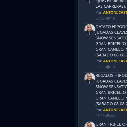
*JUEVES 06-08-
LAS CARRERAS)
Por:
ANTONI CAS
06/08
•
19
DATAZO HIPODR
JUGADAS CLAVES
SNOW SENSATIO
GRAN BRICELIO,
GRAN CANELO, 
(SABADO 08-08-2
Por:
ANTONI CAS
06/08
•
19
REGALOS HIPOD
JUGADAS CLAVES
SNOW SENSATIO
GRAN BRICELIO,
GRAN CANELO, 
(SABADO 08-08-2
Por:
ANTONI CAS
05/08
•
40
GRAN TRIPLE OR