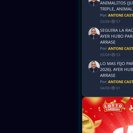
ANIMALITOS (JU
TRIPLE, ANIMAL
Por:
ANTONI CAS
05/08
•
57
SEGUIRA LA RAC
AYER HUBO PAR
ARRASE
Por:
ANTONI CAS
05/08
•
53
LO MAS FIJO PA
2026). AYER HU
ARRASE
Por:
ANTONI CAS
04/08
•
91