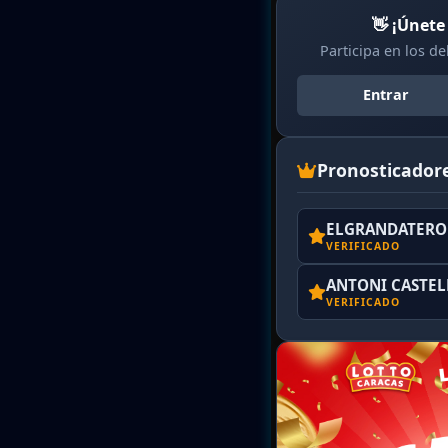
👋 ¡Únete
Participa en los d
Entrar
Pronosticador
ELGRANDATERO 
VERIFICADO
ANTONI CASTE
VERIFICADO