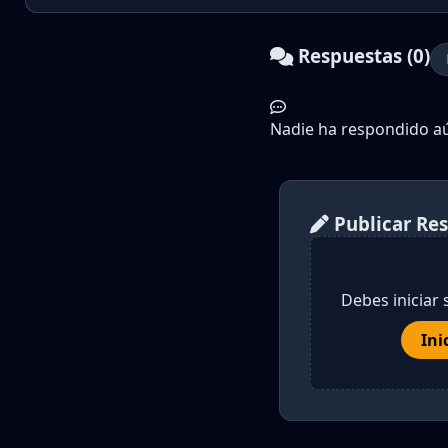
Respuestas (0)
Nadie ha respondido aún
Publicar Re
Debes iniciar 
Ini