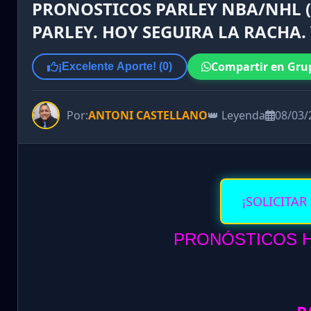
PRONOSTICOS PARLEY NBA/NHL (L
PARLEY. HOY SEGUIRA LA RACHA
Compartir en Gru
¡Excelente Aporte! (
0
)
Por:
ANTONI CASTELLANO
👑 Leyenda
08/03/
¡SOLICITAR
PRONÓSTICOS HO