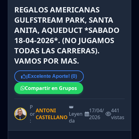
REGALOS AMERICANAS
GULFSTREAM PARK, SANTA
ANITA, AQUEDUCT *SABADO
18-04-2026*. (NO JUGAMOS
TODAS LAS CARRERAS).
VAMOS POR MAS.
¡Excelente Aporte! (
0
)
Compartir en Grupos
P
👑
ANTONI
17/04/
441
or
Leyen
CASTELLANO
2026
vistas
:
da