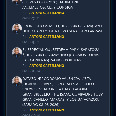
(JUEVES 06-08-2026) HABRÁ TRIPLE,
ANIMALITOS. CLI Y CONSIGA
Por:
ANTONI CASTELLANO
06/08
•
21
PRONOSTICOS MLB (JUEVES 06-08-2026). AYER
HUBO PARLEY. DE NUEVO SERA OTRO ARRASE
Por:
ANTONI CASTELLANO
06/08
•
21
EL ESPECIAL GULFSTREAM PARK, SARATOGA
*JUEVES 06-08-2026*. (NO JUGAMOS TODAS
LAS CARRERAS). VAMOS POR MAS.
Por:
ANTONI CASTELLANO
06/08
•
14
DATAZO HIPODROMO VALENCIA. LISTA
JUGADAS CLAVES, ESPECIALES AL ESTILO
SNOW SENSATION, LA BATALLADORA, EL
GRAN BRICELIO, THE ISAAC, COMPADRE TOBY,
GRAN CANELO, MARCAS, Y LOS BATACAZOS.
(SABADO 08-08-2026).
Por:
ANTONI CASTELLANO
06/08
•
14