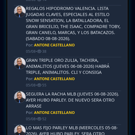
REGALOS HIPODROMO VALENCIA. LISTA
JUGADAS CLAVES, ESPECIALES AL ESTILO
SNOW SENSATION, LA BATALLADORA, EL
GRAN BRICELIO, THE ISAAC, COMPADRE TOBY,
GRAN CANELO, MARCAS, Y LOS BATACAZOS.
(SABADO 08-08-2026).
Por:
ANTONI CASTELLANO
05/08
•
38
GRAN TRIPLE ORO ZULIA, TACHIRA,
ANIMALITOS (JUEVES 06-08-2026) HABRÁ
TRIPLE, ANIMALITOS. CLI Y CONSIGA
Por:
ANTONI CASTELLANO
05/08
•
55
SEGUIRA LA RACHA MLB (JUEVES 06-08-2026).
AYER HUBO PARLEY. DE NUEVO SERA OTRO
ARRASE
Por:
ANTONI CASTELLANO
05/08
•
52
LO MAS FIJO PARLEY MLB (MIERCOLES 05-08-
2026). AYER HUBO PARLEY. SERA OTRO