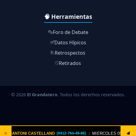
🧠 Herramientas
Foro de Debate
Datos Hípicos
Retrospectos
Retirados
© 2026
El Grandatero
. Todos los derechos reservados.
:
MIERCOLES 05 AGOSTO. Envía: LOTERIA al 8621 un solo triple ZULIA
]