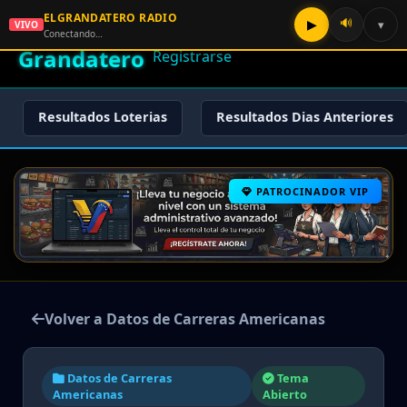
ELGRANDATERO RADIO
🌟 El
🔊
▶
▾
VIVO
🏠 Inicio
🔑 Iniciar Sesión
📝
Conectando…
Grandatero
Registrarse
Resultados Loterias
Resultados Dias Anteriores
PATROCINADOR VIP
Volver a Datos de Carreras Americanas
Datos de Carreras
Tema
Americanas
Abierto