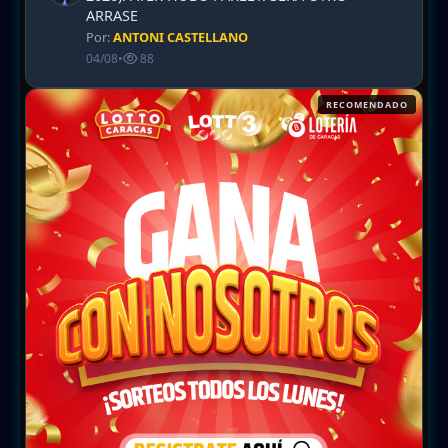
ARRASE
Por:
ANTONI CASTELLANO
04/08
•
88
RECOMENDADO