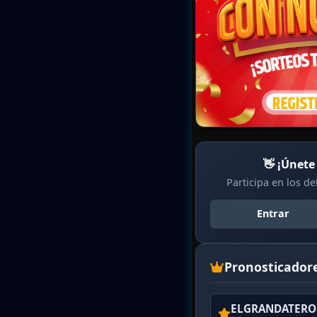
👋 ¡Únete
Participa en los d
Entrar
Pronosticador
ELGRANDATERO 