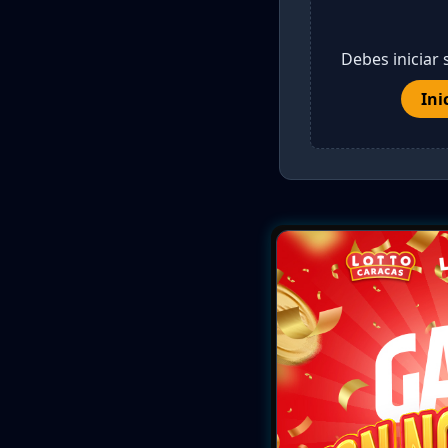
Debes iniciar 
Ini