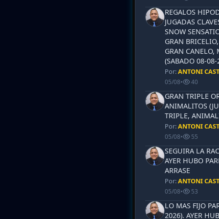
REGALOS HIPOD
JUGADAS CLAVES
SNOW SENSATIO
GRAN BRICELIO,
GRAN CANELO, 
(SABADO 08-08-2
Por:
ANTONI CAS
05/08
•
40
GRAN TRIPLE OR
ANIMALITOS (JU
TRIPLE, ANIMAL
Por:
ANTONI CAS
05/08
•
55
SEGUIRA LA RAC
AYER HUBO PAR
ARRASE
Por:
ANTONI CAS
05/08
•
53
LO MAS FIJO PA
2026). AYER HU