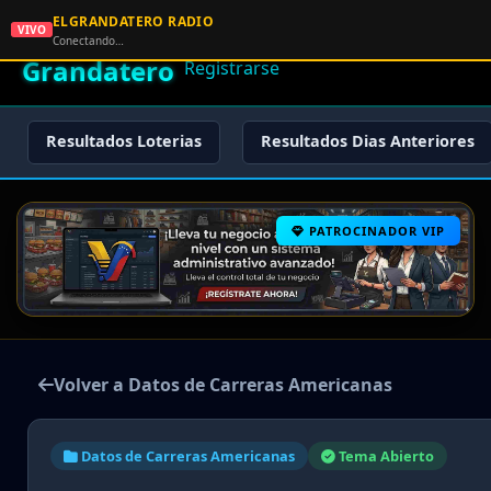
ELGRANDATERO RADIO
🌟 El
VIVO
🏠 Inicio
🔑 Iniciar Sesión
📝
Conectando…
Grandatero
Registrarse
Resultados Loterias
Resultados Dias Anteriores
PATROCINADOR VIP
Volver a Datos de Carreras Americanas
Datos de Carreras Americanas
Tema Abierto