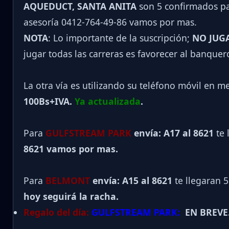
AQUEDUCT, SANTA ANITA
son 5 confirmados par
asesoría 0412-764-49-86 vamos por mas.
NOTA
: Lo importante de la suscripción;
NO JUG
jugar todas las carreras es favorecer al banquer
La otra vía es utilizando su teléfono móvil en m
100Bs+IVA.
Ya actualizada
.
Para
GULFSTREAM PARK
envía: A17 al 8621
te 
8621 vamos por mas.
Para
BELMONT
envía: A15 al
8621
te llegaran 
hoy seguirá la racha.
Regalo del día:
GULFSTREAM PARK:
EN BREVE