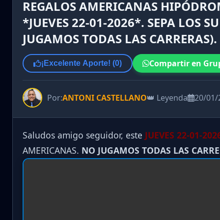
REGALOS AMERICANAS HIPÓDRO
*JUEVES 22-01-2026*. SEPA LOS S
JUGAMOS TODAS LAS CARRERAS).
Compartir en Gru
¡Excelente Aporte! (
0
)
Por:
ANTONI CASTELLANO
👑 Leyenda
20/01/
Saludos amigo seguidor, este
JUEVES 22-01-202
AMERICANAS.
NO JUGAMOS TODAS LAS CARR