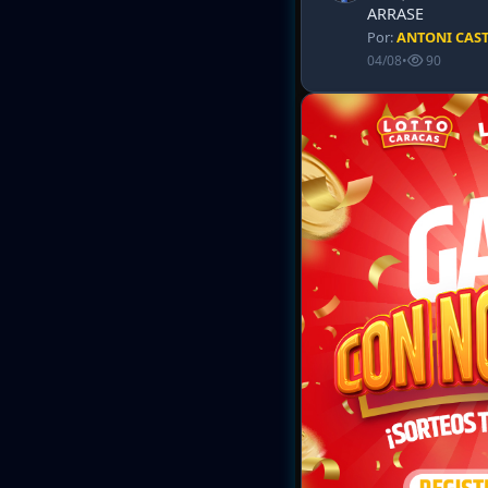
ARRASE
Por:
ANTONI CAS
04/08
•
90