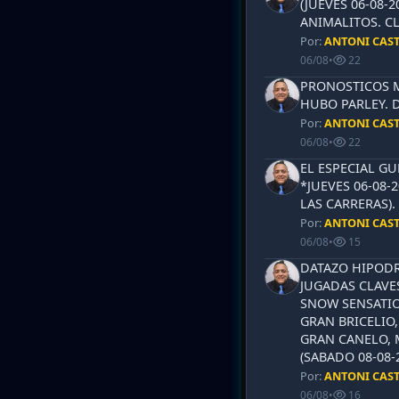
(JUEVES 06-08-2
ANIMALITOS. CL
Por:
ANTONI CAS
06/08
•
22
PRONOSTICOS ML
HUBO PARLEY. 
Por:
ANTONI CAS
06/08
•
22
EL ESPECIAL G
*JUEVES 06-08-
LAS CARRERAS)
Por:
ANTONI CAS
06/08
•
15
DATAZO HIPODR
JUGADAS CLAVES
SNOW SENSATIO
GRAN BRICELIO,
GRAN CANELO, 
(SABADO 08-08-2
Por:
ANTONI CAS
06/08
•
16