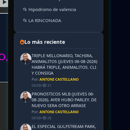
📂 Hipodromo de valencia
📂 LA RINCONADA
Lo más reciente
O,
TRIPLE MILLONARIO, TACHIRA,
ANIMALITOS (JUEVES 06-08-2026)
HABRÁ TRIPLE, ANIMALITOS. CLI
Y CONSIGA
Por:
ANTONI CASTELLANO
06/08
•
31
PRONOSTICOS MLB (JUEVES 06-
08-2026). AYER HUBO PARLEY. DE
NUEVO SERA OTRO ARRASE
Por:
ANTONI CASTELLANO
06/08
•
28
EL ESPECIAL GULFSTREAM PARK,