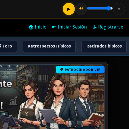
🔊
▶
▾
🏠 Inicio
🔑 Iniciar Sesión
📝 Registrarse
 Foro
Retrospectos Hípicos
Retirados hipicos
PATROCINADOR VIP