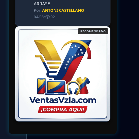
ARRASE
Por:
ANTONI CASTELLANO
04/08
•
92
RECOMENDADO