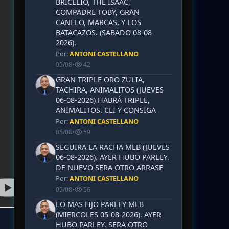
BRICELIO, THE ISAAC,
COMPADRE TOBY, GRAN
CANELO, MARCAS, Y LOS
BATACAZOS. (SABADO 08-08-
2026).
Por:
ANTONI CASTELLANO
05/08
•
42
GRAN TRIPLE ORO ZULIA,
TACHIRA, ANIMALITOS (JUEVES
06-08-2026) HABRÁ TRIPLE,
ANIMALITOS. CLI Y CONSIGA
Por:
ANTONI CASTELLANO
05/08
•
59
SEGUIRA LA RACHA MLB (JUEVES
06-08-2026). AYER HUBO PARLEY.
DE NUEVO SERA OTRO ARRASE
Por:
ANTONI CASTELLANO
05/08
•
56
LO MAS FIJO PARLEY MLB
(MIERCOLES 05-08-2026). AYER
HUBO PARLEY. SERA OTRO