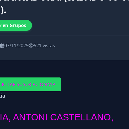
).
r en Grupos
a
07/11/2025
521 vistas
LICITAR SUSCRIPCION VIP
IA, ANTONI CASTELLANO,