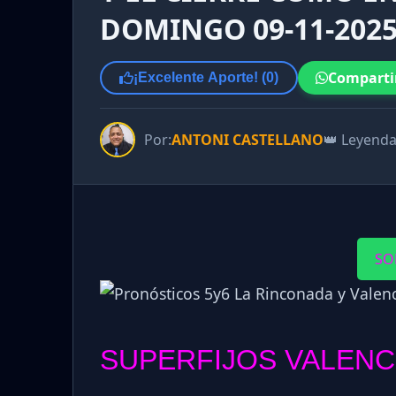
DOMINGO 09-11-2025
Comparti
¡Excelente Aporte! (
0
)
Por:
ANTONI CASTELLANO
👑 Leyend
SO
SUPERFIJOS VALENC