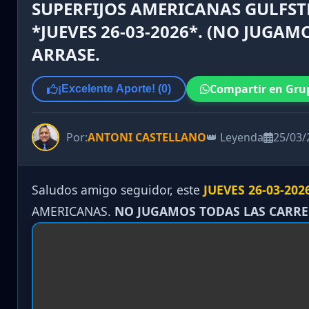
SUPERFIJOS AMERICANAS GULFST
*JUEVES 26-03-2026*. (NO JUGAM
ARRASE.
Compartir en Gru
¡Excelente Aporte! (
0
)
Por:
ANTONI CASTELLANO
👑 Leyenda
25/03/
Saludos amigo seguidor, este
JUEVES 26-03-202
AMERICANAS.
NO JUGAMOS TODAS LAS CARR