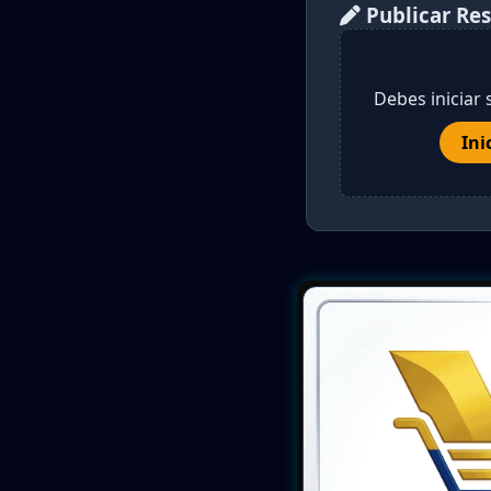
Publicar Re
Debes iniciar 
Ini