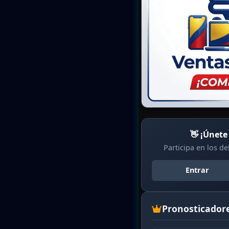
👋 ¡Únete
Participa en los d
Entrar
Pronosticador