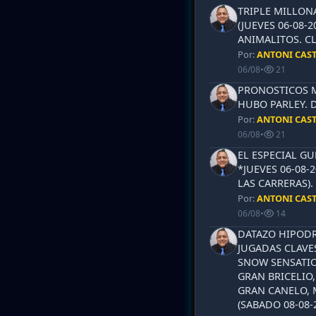
TRIPLE MILLON
(JUEVES 06-08-2
ANIMALITOS. CL
Por:
ANTONI CAS
06/08
•
21
PRONOSTICOS ML
HUBO PARLEY. 
Por:
ANTONI CAS
06/08
•
21
EL ESPECIAL G
*JUEVES 06-08-
LAS CARRERAS)
Por:
ANTONI CAS
06/08
•
14
DATAZO HIPODR
JUGADAS CLAVES
SNOW SENSATIO
GRAN BRICELIO,
GRAN CANELO, 
(SABADO 08-08-2