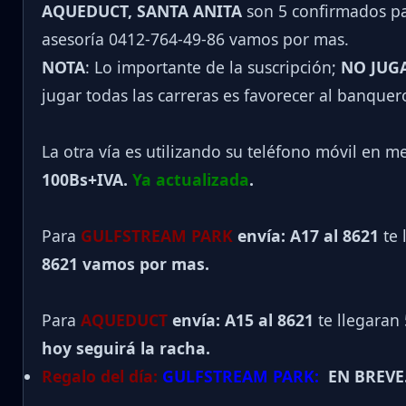
AQUEDUCT, SANTA ANITA
son 5 confirmados par
asesoría 0412-764-49-86 vamos por mas.
NOTA
: Lo importante de la suscripción;
NO JUG
jugar todas las carreras es favorecer al banquer
La otra vía es utilizando su teléfono móvil en m
100Bs+IVA.
Ya actualizada
.
Para
GULFSTREAM PARK
envía: A17 al 8621
te 
8621 vamos por mas.
Para
AQUEDUCT
envía: A15 al
8621
te llegaran
hoy seguirá la racha.
Regalo del día:
GULFSTREAM PARK:
EN BREVE