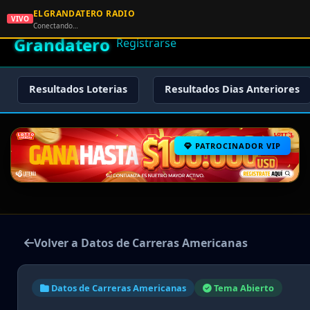
ELGRANDATERO RADIO
🌟 El
VIVO
🏠 Inicio
🔑 Iniciar Sesión
📝
Conectando…
Grandatero
Registrarse
Resultados Loterias
Resultados Dias Anteriores
PATROCINADOR VIP
Volver a Datos de Carreras Americanas
Datos de Carreras Americanas
Tema Abierto