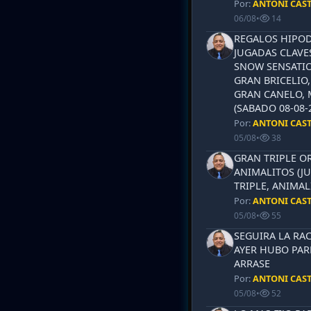
Por:
ANTONI CAS
06/08
•
14
REGALOS HIPOD
JUGADAS CLAVES
SNOW SENSATIO
GRAN BRICELIO,
GRAN CANELO, 
(SABADO 08-08-2
Por:
ANTONI CAS
05/08
•
38
GRAN TRIPLE OR
ANIMALITOS (JU
TRIPLE, ANIMAL
Por:
ANTONI CAS
05/08
•
55
SEGUIRA LA RAC
AYER HUBO PAR
ARRASE
Por:
ANTONI CAS
05/08
•
52