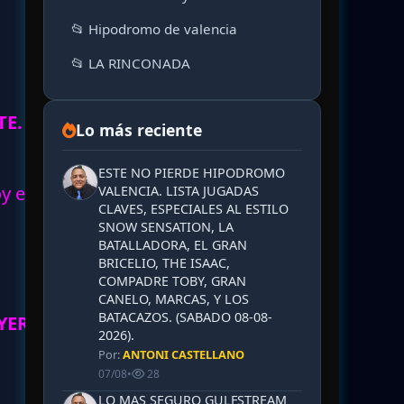
📂 Hipodromo de valencia
📂 LA RINCONADA
TE.
Lo más reciente
ESTE NO PIERDE HIPODROMO
oy en
VALENCIA. LISTA JUGADAS
CLAVES, ESPECIALES AL ESTILO
SNOW SENSATION, LA
BATALLADORA, EL GRAN
BRICELIO, THE ISAAC,
COMPADRE TOBY, GRAN
CANELO, MARCAS, Y LOS
BATACAZOS. (SABADO 08-08-
YER
2026).
Por:
ANTONI CASTELLANO
07/08
•
28
LO MAS SEGURO GULFSTREAM