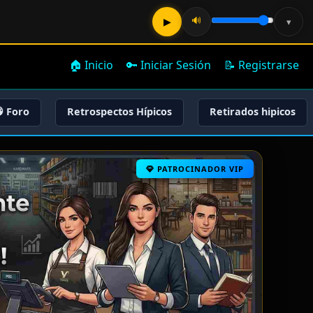
🔊
▶
▾
🏠 Inicio
🔑 Iniciar Sesión
📝 Registrarse
 Foro
Retrospectos Hípicos
Retirados hipicos
PATROCINADOR VIP