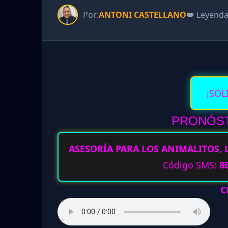
Por:
ANTONI CASTELLANO
👑 Leyend
¡SOL
PRONÓST
ASESORÍA PARA LOS ANIMALITOS, 
Código SMS:
8
C