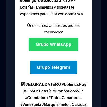
domingo, de 6:00 AM a 7:30 PM
Loterías, animalitos y tripletas te
esperamos para jugar con
confianza
.
Únete ahora a nuestros grupos
exclusivos:
Grupo WhatsApp
Grupo Telegram
#️⃣ #ELGRANDATERO #LoteríasHoy
#TipsDeLotería #PronósticosVIP
#Grandatero #DatosGanadores
#Venezuela #Barquisimeto #Caracas