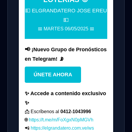
💵 ELGRANDATERO JOSE EREU
💵
📅 MARTES 06/05/2025 📅
📢 ¡Nuevo Grupo de Pronósticos
en Telegram! 📡
ÚNETE AHORA
✨ Accede a contenido exclusivo
✨
📩 Escríbenos al
0412-1043996
🌐
https://t.me/m/FoXgxN0pMGVh
📲
https://elgrandatero.com.ve/ws