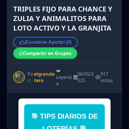
TRIPLES FIJO PARA CHANCE Y
ZULIA Y ANIMALITOS PARA
LOTO ACTIVO Y LA GRANJITA
¡Excelente Aporte! (
0
)
Compartir en Grupos
👑
Po
elgranda
06/05/2
917
Leyend
r:
tero
025
vistas
a
🎯 TIPS DIARIOS DE
LOTERÍAS 🎯