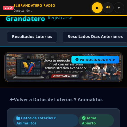
ELGRANDATERO RADIO
🌟 El
🔊
▶
▾
VIVO
🏠 Inicio
🔑 Iniciar Sesión
📝
Conectando…
Grandatero
Registrarse
Resultados Loterias
Resultados Dias Anteriores
PATROCINADOR VIP
Volver a Datos de Loterias Y Animalitos
Datos de Loterias Y
Tema
Animalitos
Abierto