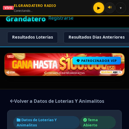
ELGRANDATERO RADIO
🌟 El
🔊
▶
▾
VIVO
🏠 Inicio
🔑 Iniciar Sesión
📝
Conectando…
Grandatero
Registrarse
Resultados Loterias
Resultados Dias Anteriores
PATROCINADOR VIP
Volver a Datos de Loterias Y Animalitos
Datos de Loterias Y
Tema
Animalitos
Abierto