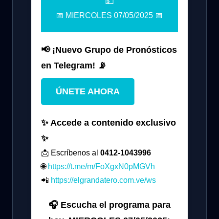
💵
📅 MIERCOLES 07/05/2025 📅
📢 ¡Nuevo Grupo de Pronósticos
en Telegram! 📡
ÚNETE AHORA
✨ Accede a contenido exclusivo
✨
📩 Escríbenos al
0412-1043996
🌐
https://t.me/m/FoXgxN0pMGVh
📲
https://elgrandatero.com.ve/ws
🎧 Escucha el programa para