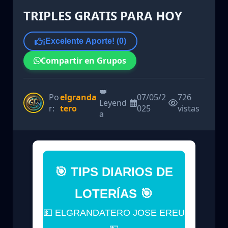
TRIPLES GRATIS PARA HOY
¡Excelente Aporte! (
0
)
Compartir en Grupos
👑
Po
elgranda
07/05/2
726
Leyend
r:
tero
025
vistas
a
🎯 TIPS DIARIOS DE
LOTERÍAS 🎯
💵 ELGRANDATERO JOSE EREU