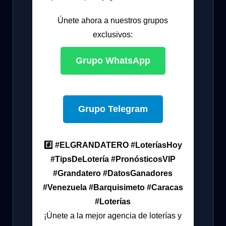
Únete ahora a nuestros grupos
exclusivos:
Grupo WhatsApp
Grupo Telegram
#️⃣ #ELGRANDATERO #LoteríasHoy
#TipsDeLotería #PronósticosVIP
#Grandatero #DatosGanadores
#Venezuela #Barquisimeto #Caracas
#Loterías
¡Únete a la mejor agencia de loterías y