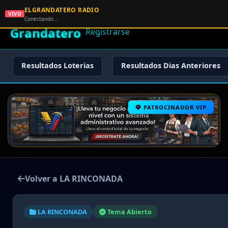
ELGRANDATERO RADIO
🌟 El
VIVO
🏠 Inicio
🔑 Iniciar Sesión
📝
Conectando…
Grandatero
Registrarse
Resultados Loterias
Resultados Dias Anteriores
PATROCINADOR VIP
Volver a LA RINCONADA
LA RINCONADA
Tema Abierto