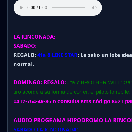
LA RINCONADA:
SABADO:
REGALO:
4ta 8 LIKE STAR
: Le salio un lote i
normal.
DOMINGO:
REGALO:
5ta 7 BROTHER WILL: Gano
tiro acorde a su forma de correr, el piloto lo repit
0412-764-49-86 o consulta sms código 8621 para
AUDIO PROGRAMA HIPODROMO LA RINCO
SABADO LA RINCONADA: