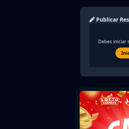
Publicar Re
Debes iniciar 
Ini