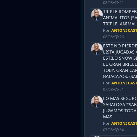
08/08
•
21
TRIPLE ROMPEB
ANIMALITOS (SA
TRIPLE, ANIMAL
Por:
ANTONI CAS
08/08
•
26
ESTE NO PIERD
LISTA JUGADAS 
ESTILO SNOW S
EL GRAN BRICEL
TOBY, GRAN CAN
BATACAZOS. (SA
Por:
ANTONI CAS
07/08
•
51
LO MAS SEGURO
SARATOGA *SABA
JUGAMOS TODAS
MAS.
Por:
ANTONI CAS
07/08
•
64