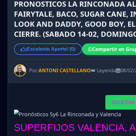
PRONOSTICOS LA RINCONADA AL 
FAIRYTALE, BACO, SUGAR CANE, 
LOOK AND DADDY, GOOD BOY, EL 
CIERRE. (SABADO 14-02, DOMINGO
Compartir en Gru
¡Excelente Aporte! (
0
)
Por:
ANTONI CASTELLANO
👑 Leyenda
08/02/
SOLICITAR
SUPERFIJOS VALENCIA, 