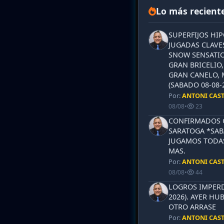
Lo más recient
SUPERFIJOS HI
JUGADAS CLAVES
SNOW SENSATIO
GRAN BRICELIO,
GRAN CANELO, 
(SABADO 08-08-2
Por:
ANTONI CAS
08/08
•
23
CONFIRMADOS 
SARATOGA *SABA
JUGAMOS TODAS
MAS.
Por:
ANTONI CAS
08/08
•
44
LOGROS IMPERD
2026). AYER HU
OTRO ARRASE
Por:
ANTONI CAS