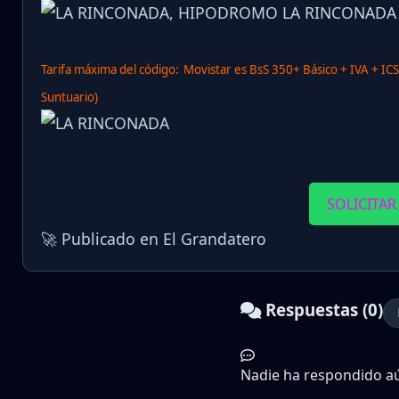
Tarifa máxima del código:
Movistar es BsS 350+ Básico + IVA + IC
Suntuario)
SOLICITAR
🚀 Publicado en El Grandatero
Respuestas (0)
Nadie ha respondido aún