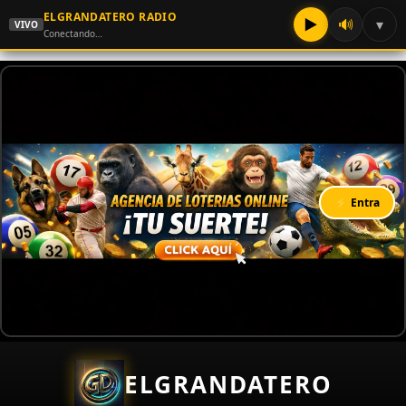
ELGRANDATERO RADIO
▶
🔊
▾
VIVO
Conectando…
⚡ Entra
ELGRANDATERO