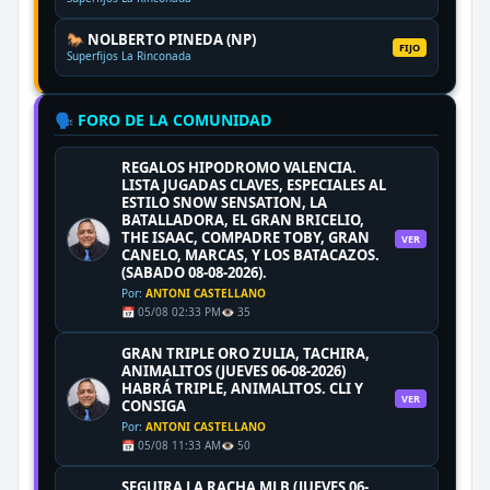
🐎 NOLBERTO PINEDA (NP)
FIJO
Superfijos La Rinconada
🗣️ FORO DE LA COMUNIDAD
REGALOS HIPODROMO VALENCIA.
LISTA JUGADAS CLAVES, ESPECIALES AL
ESTILO SNOW SENSATION, LA
BATALLADORA, EL GRAN BRICELIO,
THE ISAAC, COMPADRE TOBY, GRAN
VER
CANELO, MARCAS, Y LOS BATACAZOS.
(SABADO 08-08-2026).
Por:
ANTONI CASTELLANO
📅 05/08 02:33 PM
👁️ 35
GRAN TRIPLE ORO ZULIA, TACHIRA,
ANIMALITOS (JUEVES 06-08-2026)
HABRÁ TRIPLE, ANIMALITOS. CLI Y
VER
CONSIGA
Por:
ANTONI CASTELLANO
📅 05/08 11:33 AM
👁️ 50
SEGUIRA LA RACHA MLB (JUEVES 06-