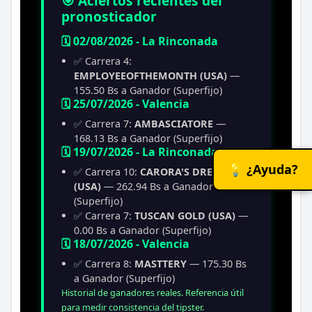
🎯 Aciertos recientes del
pronosticador
🗓️ 02/08/2026 - La Rinconada
✅ Carrera 4:
EMPLOYEEOFTHEMONTH (USA)
—
155.50 Bs a Ganador (Superfijo)
🗓️ 25/07/2026 - Valencia
✅ Carrera 7:
AMBASCIATORE
—
168.13 Bs a Ganador (Superfijo)
🗓️ 19/07/2026 - La Rinconada
💡 ¿Ayuda?
✅ Carrera 10:
CARORA'S DREAM
(USA)
— 262.94 Bs a Ganador
(Superfijo)
✅ Carrera 7:
TUSCAN GOLD (USA)
—
0.00 Bs a Ganador (Superfijo)
🗓️ 18/07/2026 - Valencia
✅ Carrera 8:
MASTTERY
— 175.30 Bs
a Ganador (Superfijo)
Historial de ganadores reales. Referencia útil
para medir consistencia del tipster.