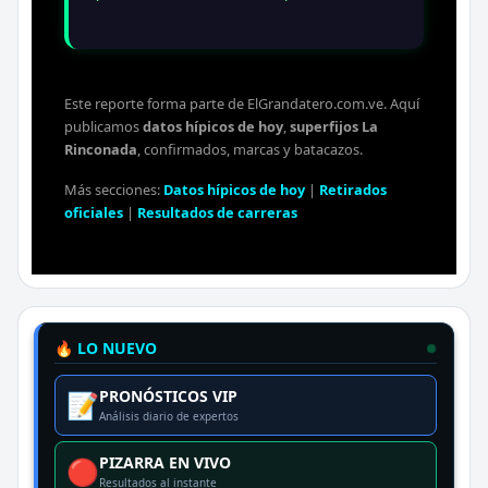
Este reporte forma parte de ElGrandatero.com.ve. Aquí
publicamos
datos hípicos de hoy
,
superfijos La
Rinconada
, confirmados, marcas y batacazos.
Más secciones:
Datos hípicos de hoy
|
Retirados
oficiales
|
Resultados de carreras
🔥 LO NUEVO
PRONÓSTICOS VIP
📝
Análisis diario de expertos
PIZARRA EN VIVO
🔴
Resultados al instante