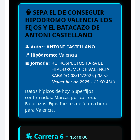
🧠 SEPA EL DE CONSEGUIR
HIPODROMO VALENCIA LOS
FIJOS Y EL BATACAZO DE
ANTONI CASTELLANO
👤 Autor:
ANTONI CASTELLANO
📍 Hipódromo:
Valencia
📅 Jornada:
RETROSPECTOS PARA EL
HIPODROMO DE VALENCIA
SABADO 08/11/2025 (
08 de
November de 2025 - 12:00 AM
)
Datos hípicos de hoy. Superfijos
confirmados. Marcas por carrera.
Batacazos. Fijos fuertes de última hora
para Valencia.
🏇 Carrera 6 –
15:40:00