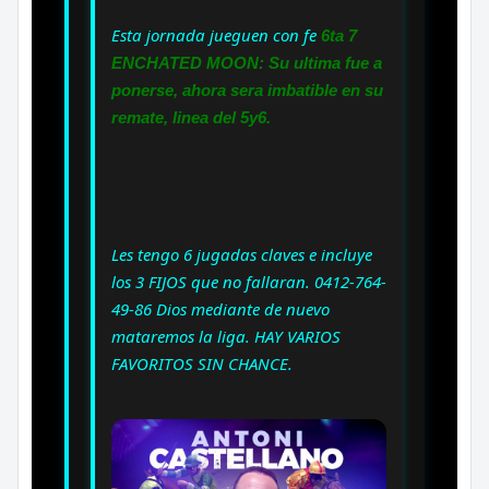
Esta jornada jueguen con fe
6ta 7
ENCHATED MOON: Su ultima fue a
ponerse, ahora sera imbatible en su
remate, linea del 5y6.
Les tengo 6 jugadas claves e incluye
los 3 FIJOS que no fallaran. 0412-764-
49-86 Dios mediante de nuevo
mataremos la liga. HAY VARIOS
FAVORITOS SIN CHANCE.