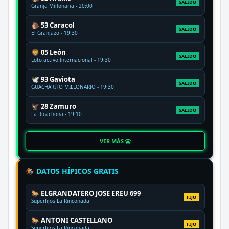
SALIDO
Granja Millonaria - 20:00
🐌 53 Caracol
SALIDO
El Granjazo - 19:30
🦁 05 León
SALIDO
Loto activo Internacional - 19:30
🕊️ 93 Gaviota
SALIDO
GUACHARITO MILLONARIO - 19:30
🦅 28 Zamuro
SALIDO
La Ricachona - 19:10
VER MÁS
🏇 DATOS HÍPICOS GRATIS
🐎 ELGRANDATERO JOSE EREU 699
FIJO
Superfijos La Rinconada
🐎 ANTONI CASTELLANO
FIJO
Superfijos La Rinconada