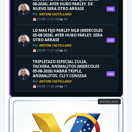
08-2026). AYER HUBO PARLEY. DE
NUEVO SERA OTRO ARRASE
VER
Por:
ANTONI CASTELLANO
📅 05/08 11:31 AM
👁️ 49
LO MAS FIJO PARLEY MLB (MIERCOLES
05-08-2026). AYER HUBO PARLEY. SERA
OTRO ARRASE
VER
Por:
ANTONI CASTELLANO
📅 04/08 11:27 AM
👁️ 86
TRIPLETAZO ESPECIAL ZULIA,
TACHIRA, ANIMALITOS (MIERCOLES
05-08-2026) HABRÁ TRIPLE,
VER
ANIMALITOS. CLI Y CONSIGA
Por:
ANTONI CASTELLANO
📅 04/08 11:26 AM
👁️ 71
DESTACADO