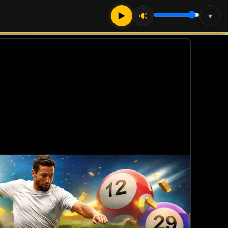
▶
🔊
▾