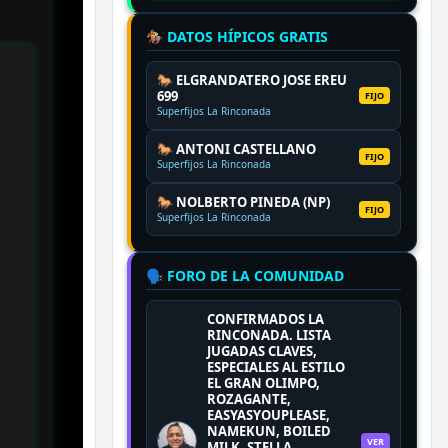
🏇 DATOS HÍPICOS GRATIS
🐎 ELGRANDATERO JOSE EREU
699
FIJO
Superfijos La Rinconada
🐎 ANTONI CASTELLANO
FIJO
Superfijos La Rinconada
🐎 NOLBERTO PINEDA (NP)
FIJO
Superfijos La Rinconada
🗣️ FORO DE LA COMUNIDAD
CONFIRMADOS LA
RINCONADA. LISTA
JUGADAS CLAVES,
ESPECIALES AL ESTILO
EL GRAN OLIMPO,
ROZAGANTE,
EASYASYOUPLEASE,
NAMEKUN, BOILED
VER
MILK, STELLA