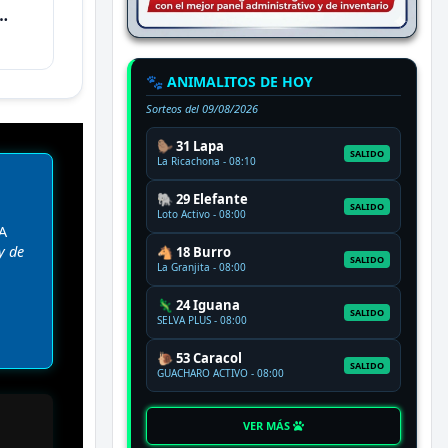
🐾 ANIMALITOS DE HOY
Sorteos del
09/08/2026
🦫 31 Lapa
SALIDO
La Ricachona - 08:10
🐘 29 Elefante
SALIDO
Loto Activo - 08:00
A
y de
🐴 18 Burro
SALIDO
La Granjita - 08:00
🦎 24 Iguana
SALIDO
SELVA PLUS - 08:00
🐌 53 Caracol
SALIDO
GUACHARO ACTIVO - 08:00
VER MÁS