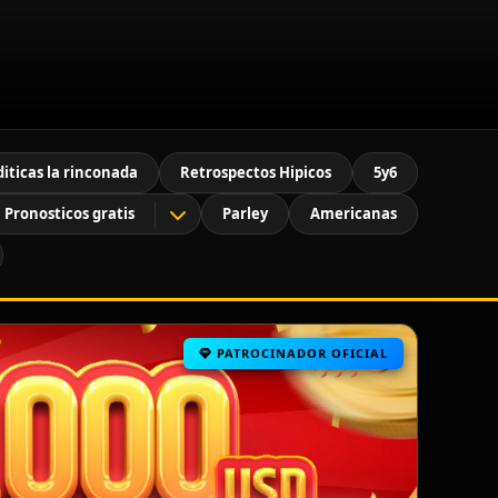
diticas la rinconada
Retrospectos Hipicos
5y6
Pronosticos gratis
Parley
Americanas
PATROCINADOR OFICIAL