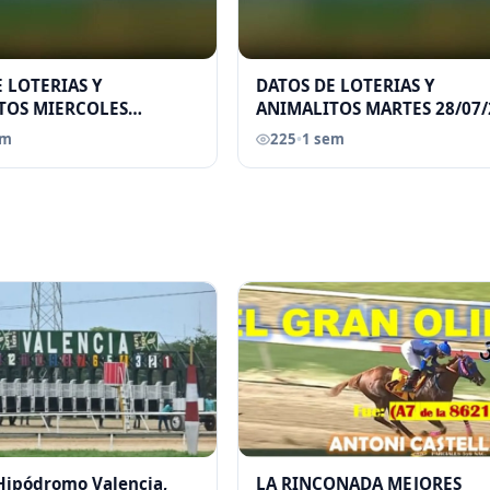
 LOTERIAS Y
DATOS DE LOTERIAS Y
TOS MIERCOLES
ANIMALITOS MARTES 28/07/
026 ELGRANDATERO JOSE
ELGRANDATERO JOSE EREU
em
225
•
1 sem
 Hipódromo Valencia,
LA RINCONADA MEJORES