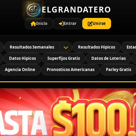
ELGRANDATERO
Inicio
Entrar
Unirse
Resultados Semanales
Resultados Hipicos
Esta
Datos Hipicos
Superfijos Gratis
Datos de Loterias
Agencia Online
Pronosticos Americanas
Parley Gratis