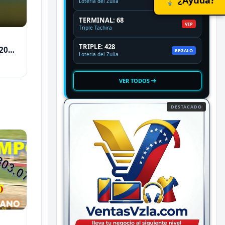
Loteria del Zulia
TERMINAL: 68
VIP
Triple Tachira
TRIPLE: 428
2026
REGALO
Loteria del Zulia
VER TODOS
DESTACADO