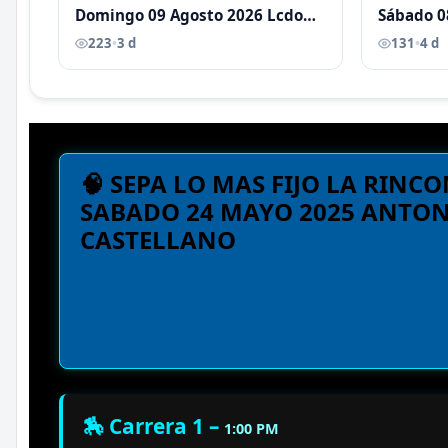
Domingo 09 Agosto 2026 Lcdo
Sábado 0
Antoni Castellano
Antoni C
223
•
3 d
131
•
4 d
🧠 SEPA LO MAS FIJO LA RINC
SABADO 24 MAYO 2025 ANTON
CASTELLANO
🏇 Carrera 1 –
1:00 PM