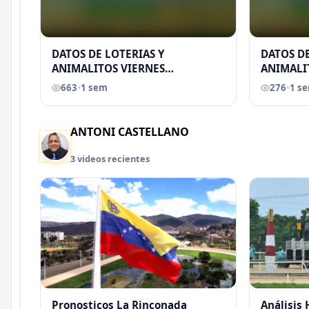
DATOS DE LOTERIAS Y
DATOS DE
ANIMALITOS VIERNES
ANIMALI
31/07/2026
29/07/2
663
•
1 sem
276
•
1 s
EREU
ANTONI CASTELLANO
3 videos recientes
Pronosticos La Rinconada
Análisis