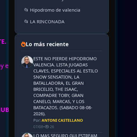
📂 Hipodromo de valencia
📂 LA RINCONADA
E.
Lo más reciente
ESTE NO PIERDE HIPODROMO
oy en
VALENCIA. LISTA JUGADAS
CLAVES, ESPECIALES AL ESTILO
SNOW SENSATION, LA
BATALLADORA, EL GRAN
BRICELIO, THE ISAAC,
COMPADRE TOBY, GRAN
CANELO, MARCAS, Y LOS
BATACAZOS. (SABADO 08-08-
 HUBO
2026).
Por:
ANTONI CASTELLANO
07/08
•
26
LO MAS SEGURO GULFSTREAM