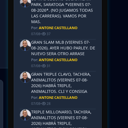
PARK, SARATOGA *VIERNES 07-
08-2026*. (NO JUGAMOS TODAS
LAS CARRERAS). VAMOS POR
MAS.
Por:
ANTONI CASTELLANO
07/08
•
37
GRAN SLAM MLB (VIERNES 07-
08-2026). AYER HUBO PARLEY. DE
NUEVO SERA OTRO ARRASE
Por:
ANTONI CASTELLANO
07/08
•
31
GRAN TRIPLE CLAVO, TACHIRA,
ANIMALITOS (VIERNES 07-08-
2026) HABRÁ TRIPLE,
ANIMALITOS. CLI Y CONSIGA
Por:
ANTONI CASTELLANO
07/08
•
28
TRIPLE MILLONARIO, TACHIRA,
ANIMALITOS (VIERNES 07-08-
2026) HABRÁ TRIPLE,