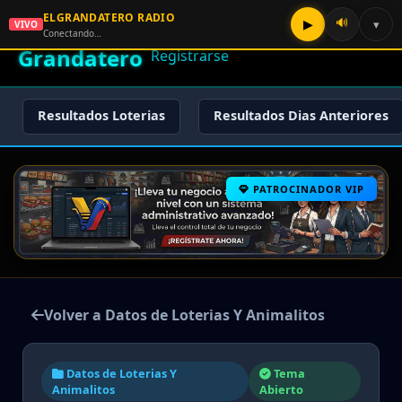
ELGRANDATERO RADIO
🌟 El
🔊
▶
▾
VIVO
🏠 Inicio
🔑 Iniciar Sesión
📝
Conectando…
Grandatero
Registrarse
Resultados Loterias
Resultados Dias Anteriores
PATROCINADOR VIP
Volver a Datos de Loterias Y Animalitos
Datos de Loterias Y
Tema
Animalitos
Abierto