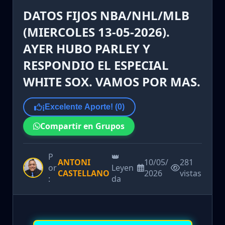
DATOS FIJOS NBA/NHL/MLB
(MIERCOLES 13-05-2026).
AYER HUBO PARLEY Y
RESPONDIO EL ESPECIAL
WHITE SOX. VAMOS POR MAS.
¡Excelente Aporte! (
0
)
Compartir en Grupos
P
👑
ANTONI
10/05/
281
or
Leyen
CASTELLANO
2026
vistas
:
da