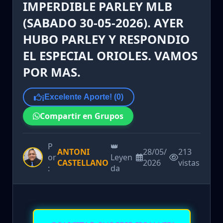
IMPERDIBLE PARLEY MLB
(SABADO 30-05-2026). AYER
HUBO PARLEY Y RESPONDIO
EL ESPECIAL ORIOLES. VAMOS
POR MAS.
¡Excelente Aporte! (
0
)
Compartir en Grupos
P
👑
ANTONI
28/05/
213
or
Leyen
CASTELLANO
2026
vistas
:
da