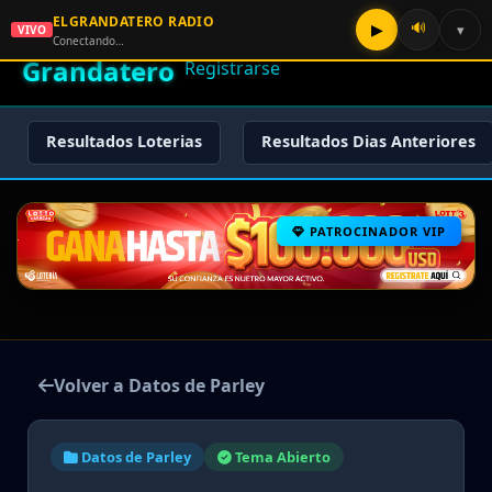
ELGRANDATERO RADIO
🌟 El
🔊
▶
▾
VIVO
🏠 Inicio
🔑 Iniciar Sesión
📝
Conectando…
Grandatero
Registrarse
Resultados Loterias
Resultados Dias Anteriores
PATROCINADOR VIP
Volver a Datos de Parley
Datos de Parley
Tema Abierto