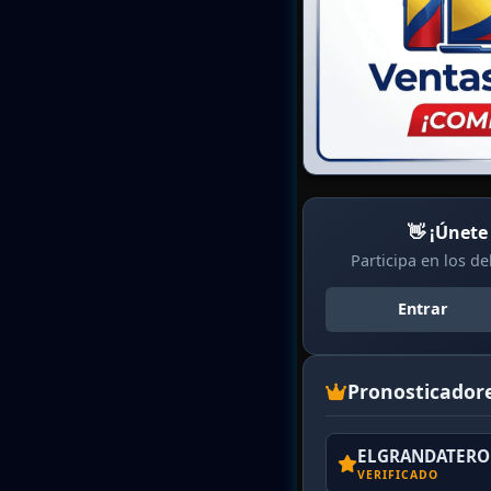
👋 ¡Únete
Participa en los d
Entrar
Pronosticador
ELGRANDATERO 
VERIFICADO