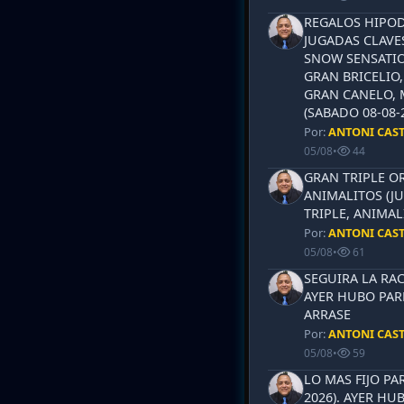
REGALOS HIPOD
JUGADAS CLAVES
SNOW SENSATIO
GRAN BRICELIO,
GRAN CANELO, 
(SABADO 08-08-2
Por:
ANTONI CAS
05/08
•
44
GRAN TRIPLE OR
ANIMALITOS (JU
TRIPLE, ANIMAL
Por:
ANTONI CAS
05/08
•
61
SEGUIRA LA RAC
AYER HUBO PAR
ARRASE
Por:
ANTONI CAS
05/08
•
59
LO MAS FIJO PA
2026). AYER HU