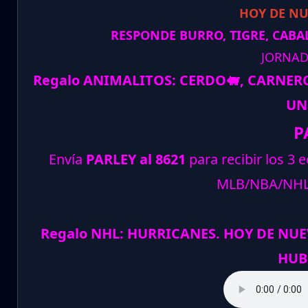
HOY DE N
RESPONDE BURRO, TIGRE, CABAL
JORNAD
Regalo ANIMALITOS:
CERDO
🐖
, CARNER
UN
P
Envía
PARLEY al 8621
para recibir los 3 
MLB/NBA/NH
Regalo NHL: HURRICANES. HOY DE NUE
HUB