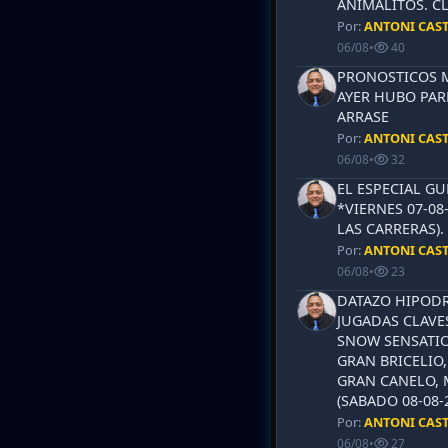
ANIMALITOS. CL
Por:
ANTONI CAS
06/08
•
40
PRONOSTICOS ML
AYER HUBO PAR
ARRASE
Por:
ANTONI CAS
06/08
•
32
EL ESPECIAL G
*VIERNES 07-08
LAS CARRERAS)
Por:
ANTONI CAS
06/08
•
23
DATAZO HIPODR
JUGADAS CLAVES
SNOW SENSATIO
GRAN BRICELIO,
GRAN CANELO, 
(SABADO 08-08-2
Por:
ANTONI CAS
06/08
•
27