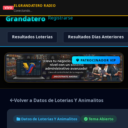
ELGRANDATERO RADIO
🌟 El
VIVO
🏠 Inicio
🔑 Iniciar Sesión
📝
Conectando…
Grandatero
Registrarse
Resultados Loterias
Resultados Dias Anteriores
PATROCINADOR VIP
Volver a Datos de Loterias Y Animalitos
Datos de Loterias Y Animalitos
Tema Abierto