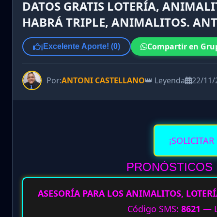
DATOS GRATIS LOTERÍA, ANIMALI
HABRÁ TRIPLE, ANIMALITOS. ANT
Compartir en Gru
¡Excelente Aporte! (
0
)
Por:
ANTONI CASTELLANO
👑 Leyenda
22/11/
¡SOLICITAR
PRONÓSTICOS 
ASESORÍA PARA LOS ANIMALITOS, LOTERÍ
Código SMS:
8621
— L