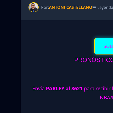
Por:
ANTONI CASTELLANO
👑 Leyend
¡SOL
PRONÓSTICOS
Envía
PARLEY al 8621
para recibir 
NBA/