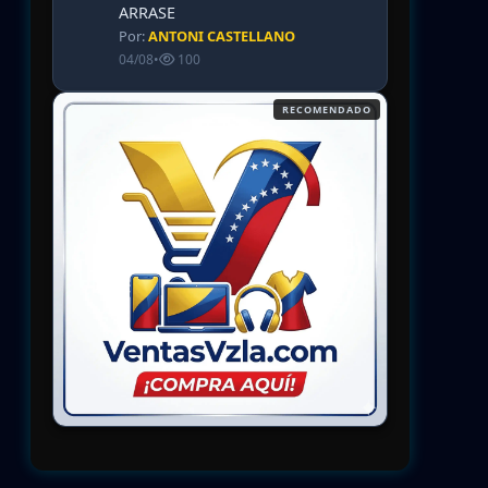
ARRASE
Por:
ANTONI CASTELLANO
04/08
•
100
RECOMENDADO