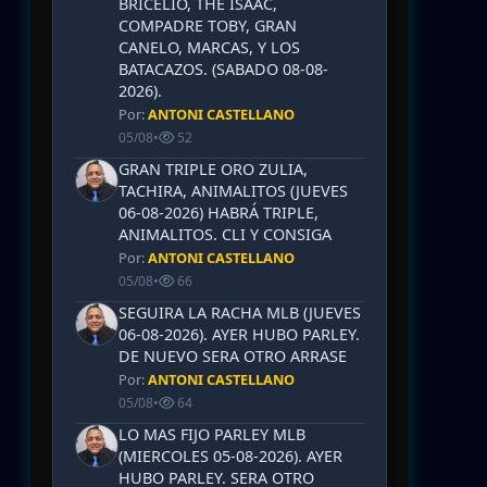
BRICELIO, THE ISAAC,
COMPADRE TOBY, GRAN
CANELO, MARCAS, Y LOS
BATACAZOS. (SABADO 08-08-
2026).
Por:
ANTONI CASTELLANO
05/08
•
52
GRAN TRIPLE ORO ZULIA,
TACHIRA, ANIMALITOS (JUEVES
06-08-2026) HABRÁ TRIPLE,
ANIMALITOS. CLI Y CONSIGA
Por:
ANTONI CASTELLANO
05/08
•
66
SEGUIRA LA RACHA MLB (JUEVES
06-08-2026). AYER HUBO PARLEY.
DE NUEVO SERA OTRO ARRASE
Por:
ANTONI CASTELLANO
05/08
•
64
LO MAS FIJO PARLEY MLB
(MIERCOLES 05-08-2026). AYER
HUBO PARLEY. SERA OTRO