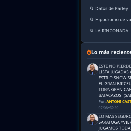
📂 Datos de Parley
📂 Hipodromo de va
📂 LA RINCONADA
Lo más recient
ESTE NO PIERD
LISTA JUGADAS 
ESTILO SNOW S
EL GRAN BRICEL
TOBY, GRAN CAN
BATACAZOS. (SA
Por:
ANTONI CAS
07/08
•
20
LO MAS SEGURO
SARATOGA *VIER
JUGAMOS TODAS