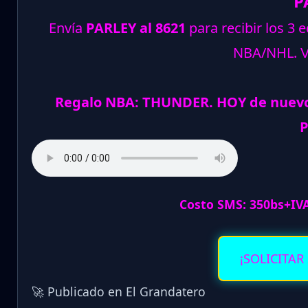
P
Envía
PARLEY al 8621
para recibir los 3 
NBA/NHL.
Regalo NBA: THUNDER. HOY de nuevo
P
Costo SMS: 350bs+IV
¡SOLICITAR
🚀 Publicado en El Grandatero