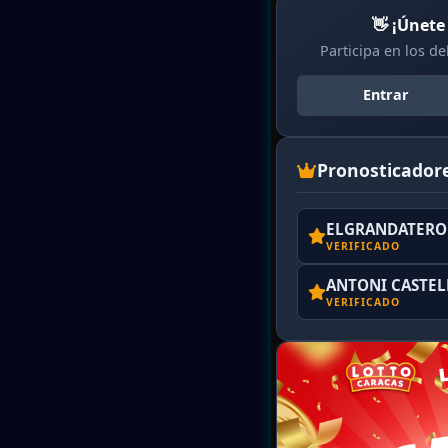
👋 ¡Únete
Participa en los d
Entrar
Pronosticador
ELGRANDATERO 
VERIFICADO
ANTONI CASTE
VERIFICADO