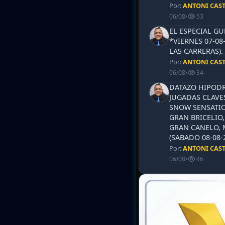
Por:
ANTONI CAS
06/08
•
53
EL ESPECIAL G
*VIERNES 07-08
LAS CARRERAS)
Por:
ANTONI CAS
06/08
•
34
DATAZO HIPODR
JUGADAS CLAVES
SNOW SENSATIO
GRAN BRICELIO,
GRAN CANELO, 
(SABADO 08-08-2
Por:
ANTONI CAS
06/08
•
46