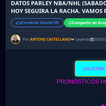
DATOS PARLEY NBA/NHL (SABADO 
HOY SEGUIRA LA RACHA. VAMOS 
Compartir en Gru
¡Excelente Aporte! (
0
)
Por:
ANTONI CASTELLANO
👑 Leyenda
20/03/
¡SOLICITAR
PRONÓSTICOS HO