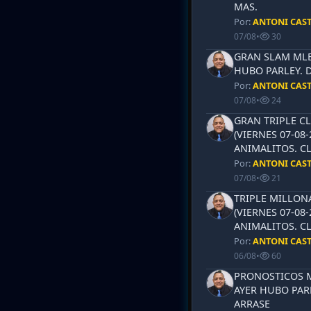
MAS.
Por:
ANTONI CAS
07/08
•
30
GRAN SLAM MLB 
HUBO PARLEY. 
Por:
ANTONI CAS
07/08
•
24
GRAN TRIPLE CL
(VIERNES 07-08-
ANIMALITOS. CL
Por:
ANTONI CAS
07/08
•
21
TRIPLE MILLON
(VIERNES 07-08-
ANIMALITOS. CL
Por:
ANTONI CAS
06/08
•
60
PRONOSTICOS ML
AYER HUBO PAR
ARRASE