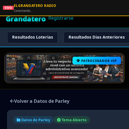
ELGRANDATERO RADIO
🌟 El
VIVO
🏠 Inicio
🔑 Iniciar Sesión
📝
Conectando…
Grandatero
Registrarse
Resultados Loterias
Resultados Dias Anteriores
PATROCINADOR VIP
Volver a Datos de Parley
Datos de Parley
Tema Abierto