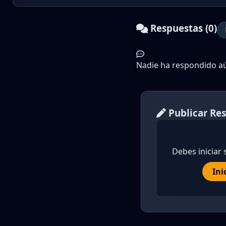
Respuestas (0)
Nadie ha respondido aún
Publicar Re
Debes iniciar 
Ini