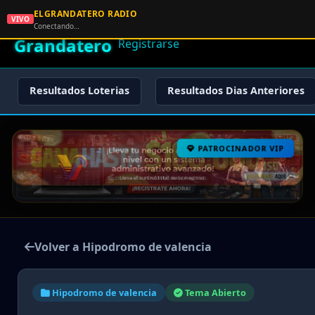
ELGRANDATERO RADIO
🌟 El
VIVO
🏠 Inicio
🔑 Iniciar Sesión
📝
Conectando…
Grandatero
Registrarse
Resultados Loterias
Resultados Dias Anteriores
PATROCINADOR VIP
Volver a Hipodromo de valencia
Hipodromo de valencia
Tema Abierto