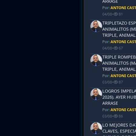
ARRASE
Por:
ANTONI CAS
04/08
•
81
TRIPLETAZO ESP
ANIMALITOS (MI
TRIPLE, ANIMAL
Por:
ANTONI CAS
04/08
•
67
TRIPLE ROMPEB
ANIMALITOS (MA
TRIPLE, ANIMAL
Por:
ANTONI CAS
03/08
•
87
LOGROS IMPELA
2026). AYER HU
ARRASE
Por:
ANTONI CAS
03/08
•
86
LO MEJORES DA
CLAVES, ESPECI