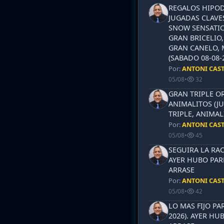
REGALOS HIPOD
JUGADAS CLAVES
SNOW SENSATIO
GRAN BRICELIO,
GRAN CANELO, 
(SABADO 08-08-2
Por:
ANTONI CAS
05/08
•
32
GRAN TRIPLE OR
ANIMALITOS (JU
TRIPLE, ANIMAL
Por:
ANTONI CAS
05/08
•
45
SEGUIRA LA RAC
AYER HUBO PAR
ARRASE
Por:
ANTONI CAS
05/08
•
42
LO MAS FIJO PA
2026). AYER HU