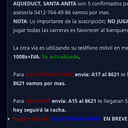
AQUEDUCT, SANTA ANITA
son 5 confirmados par
asesoría 0412-764-49-86 vamos por mas.
NOTA
: Lo importante de la suscripción;
NO JUG
jugar todas las carreras es favorecer al banquer
La otra vía es utilizando su teléfono móvil en m
100Bs+IVA.
Ya actualizada
.
Para
GULFSTREAM PARK
envía: A17 al 8621
te 
8621 vamos por mas.
Para
BELMONT
envía: A15 al
8621
te llegaran 
hoy seguirá la racha.
Regalo del día:
GULFSTREAM PARK:
EN BREVE