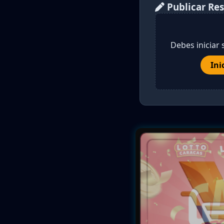
Publicar Re
Debes iniciar 
Ini