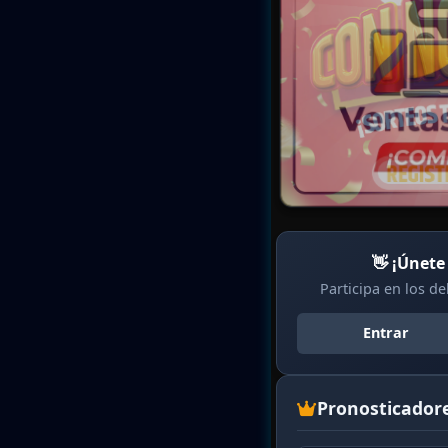
👋 ¡Únete
Participa en los d
Entrar
Pronosticador