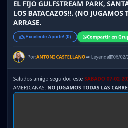
EL FIJO GULFSTREAM PARK, SANTA
LOS BATACAZOS!!. (NO JUGAMOS 
ARRASE.
Compartir en Gru
¡Excelente Aporte! (
0
)
Por:
ANTONI CASTELLANO
👑 Leyenda
06/02/
Saludos amigo seguidor, este
SABADO 07-02-20
AMERICANAS.
NO JUGAMOS TODAS LAS CARR