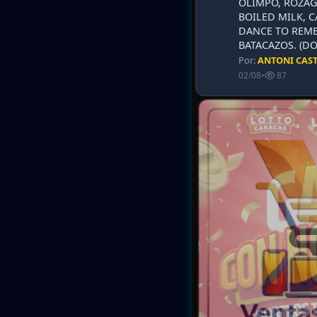
OLIMPO, ROZAG
BOILED MILK, 
DANCE TO REME
BATACAZOS. (DO
Por:
ANTONI CAS
02/08
•
87