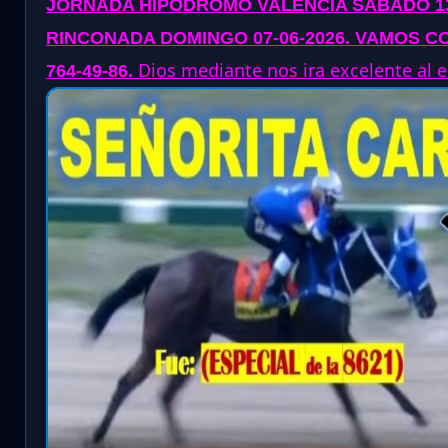
JORNADA
HIPODROMO VALENCIA SABADO 13
RINCONADA DOMINGO 07-06-2026
. VAMOS CO
.
Dios mediante nos ira excelente al es
764-49-86