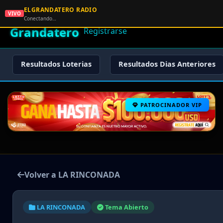
ELGRANDATERO RADIO
🌟 El
VIVO
🏠 Inicio
🔑 Iniciar Sesión
📝
Conectando…
Grandatero
Registrarse
Resultados Loterias
Resultados Dias Anteriores
PATROCINADOR VIP
Volver a LA RINCONADA
LA RINCONADA
Tema Abierto