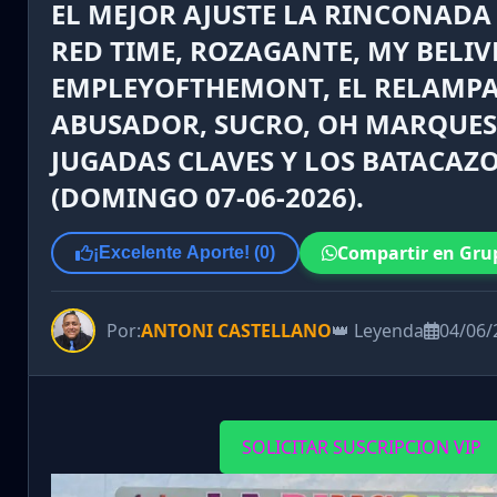
EL MEJOR AJUSTE LA RINCONADA 
RED TIME, ROZAGANTE, MY BELIV
EMPLEYOFTHEMONT, EL RELAMP
ABUSADOR, SUCRO, OH MARQUESA
JUGADAS CLAVES Y LOS BATACAZO
(DOMINGO 07-06-2026).
Compartir en Gru
¡Excelente Aporte! (
0
)
Por:
ANTONI CASTELLANO
👑 Leyenda
04/06/
SOLICITAR SUSCRIPCION VIP