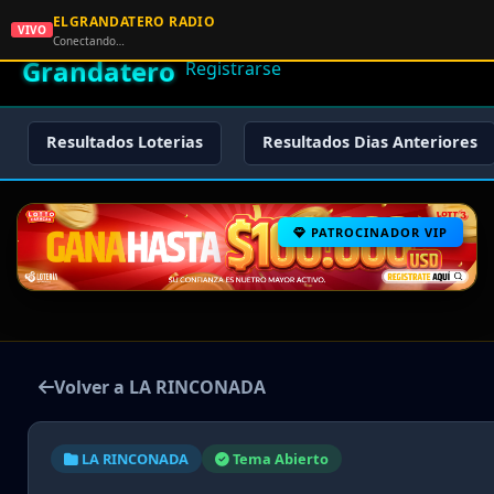
ELGRANDATERO RADIO
🌟 El
VIVO
🏠 Inicio
🔑 Iniciar Sesión
📝
Conectando…
Grandatero
Registrarse
Resultados Loterias
Resultados Dias Anteriores
PATROCINADOR VIP
Volver a LA RINCONADA
LA RINCONADA
Tema Abierto