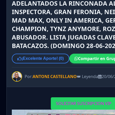
ADELANTADOS LA RINCONADA AL
INSPECTORA, GRAN FERONIA, NEI
MAD MAX, ONLY IN AMERICA, G
CHAMPION, TYNZ ANYMORE, ROZ
ABUSADOR. LISTA JUGADAS CLAVE
BATACAZOS. (DOMINGO 28-06-202
Compartir en Gru
¡Excelente Aporte! (
0
)
Por:
ANTONI CASTELLANO
👑 Leyenda
20/06/
SOLICITAR SUSCRIPCION VIP