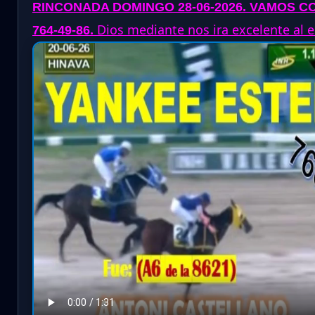
RINCONADA DOMINGO 28-06-2026
. VAMOS CO
.
Dios mediante nos ira excelente al es
764-49-86