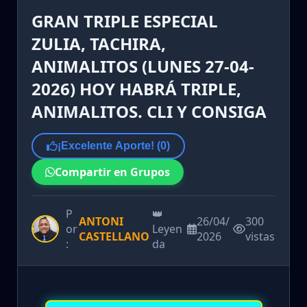
GRAN TRIPLE ESPECIAL
ZULIA, TACHIRA,
ANIMALITOS (LUNES 27-04-
2026) HOY HABRÁ TRIPLE,
ANIMALITOS. CLI Y CONSIGA
¡Excelente Aporte! (
0
)
Compartir en Grupos
P
👑
ANTONI
26/04/
300
or
Leyen
CASTELLANO
2026
vistas
:
da