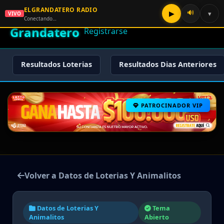
ELGRANDATERO RADIO
🌟 El
🔊
▶
▾
VIVO
🏠 Inicio
🔑 Iniciar Sesión
📝
Conectando…
Grandatero
Registrarse
Resultados Loterias
Resultados Dias Anteriores
PATROCINADOR VIP
Volver a Datos de Loterias Y Animalitos
Datos de Loterias Y
Tema
Animalitos
Abierto