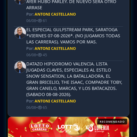
AYER HUBO PARLEY. DE NUEVO SERA OTRO
ARRASE
Por:
ANTONI CASTELLANO
06/08
•
61
EL ESPECIAL GULFSTREAM PARK, SARATOGA
*VIERNES 07-08-2026*. (NO JUGAMOS TODAS
LAS CARRERAS). VAMOS POR MAS.
Por:
ANTONI CASTELLANO
06/08
•
45
DATAZO HIPODROMO VALENCIA. LISTA
JUGADAS CLAVES, ESPECIALES AL ESTILO
SNOW SENSATION, LA BATALLADORA, EL
GRAN BRICELIO, THE ISAAC, COMPADRE TOBY,
GRAN CANELO, MARCAS, Y LOS BATACAZOS.
(SABADO 08-08-2026).
Por:
ANTONI CASTELLANO
06/08
•
65
RECOMENDADO