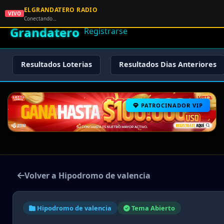
ELGRANDATERO RADIO
🌟 El
VIVO
🏠 Inicio
🔑 Iniciar Sesión
📝
Conectando…
Grandatero
Registrarse
Resultados Loterias
Resultados Dias Anteriores
PATROCINADOR VIP
Volver a Hipodromo de valencia
Hipodromo de valencia
Tema Abierto