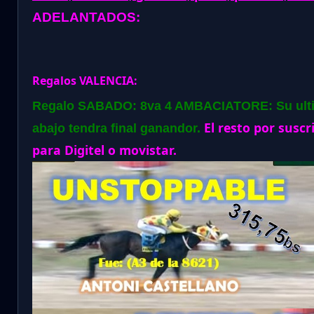
ADELANTADOS:
Regalos VALENCIA:
Regalo SABADO: 8va 4 AMBACIATORE: Su ultima l
El resto por susc
abajo tendra final ganandor.
para Digitel o movistar.