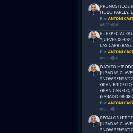
PRONOSTICOS ML
HUBO PARLEY. 
Por:
ANTONI CAS
06/08
•
6
EL ESPECIAL G
*JUEVES 06-08-
LAS CARRERAS)
Por:
ANTONI CAS
06/08
•
6
DATAZO HIPODR
JUGADAS CLAVES
SNOW SENSATIO
GRAN BRICELIO,
GRAN CANELO, 
(SABADO 08-08-2
Por:
ANTONI CAS
06/08
•
7
REGALOS HIPOD
JUGADAS CLAVES
SNOW SENSATIO