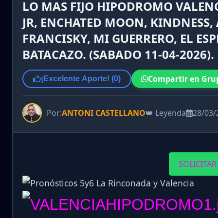
LO MAS FIJO HIPODROMO VALENC
JR, ENCHATED MOON, KINDNESS,
FRANCISKY, MI GUERRERO, EL ESP
BATACAZO. (SABADO 11-04-2026).
Compartir en Gru
¡Excelente Aporte! (
0
)
Por:
ANTONI CASTELLANO
👑 Leyenda
28/03/
SOLICITAR