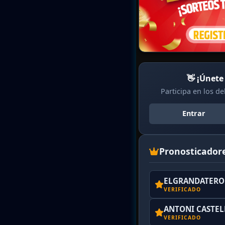
👋 ¡Únete
Participa en los d
Entrar
Pronosticador
ELGRANDATERO 
VERIFICADO
ANTONI CASTE
VERIFICADO