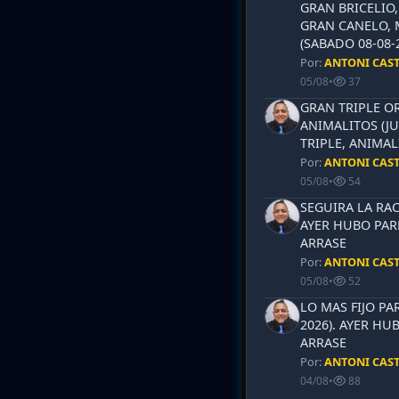
GRAN BRICELIO,
GRAN CANELO, 
(SABADO 08-08-2
Por:
ANTONI CAS
05/08
•
37
GRAN TRIPLE OR
ANIMALITOS (JU
TRIPLE, ANIMAL
Por:
ANTONI CAS
05/08
•
54
SEGUIRA LA RAC
AYER HUBO PAR
ARRASE
Por:
ANTONI CAS
05/08
•
52
LO MAS FIJO PA
2026). AYER HU
ARRASE
Por:
ANTONI CAS
04/08
•
88