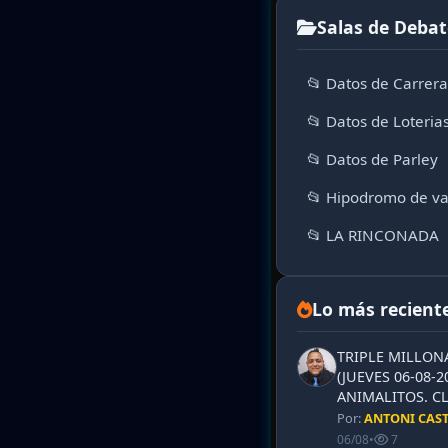
Salas de Debat
📂 Datos de Carrer
📂 Datos de Loteria
📂 Datos de Parley
📂 Hipodromo de va
📂 LA RINCONADA
Lo más recient
TRIPLE MILLON
(JUEVES 06-08-2
ANIMALITOS. CL
Por:
ANTONI CAS
06/08
•
7