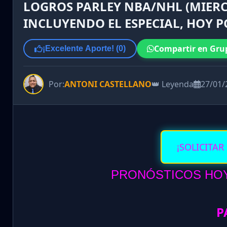
LOGROS PARLEY NBA/NHL (MIERCO
INCLUYENDO EL ESPECIAL, HOY 
Compartir en Gru
¡Excelente Aporte! (
0
)
Por:
ANTONI CASTELLANO
👑 Leyenda
27/01/
¡SOLICITAR
PRONÓSTICOS HOY 
P