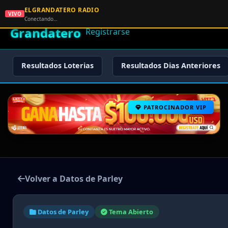
ELGRANDATERO RADIO
🌟 El
VIVO
🏠 Inicio
🔑 Iniciar Sesión
📝
Conectando…
Grandatero
Registrarse
Resultados Loterias
Resultados Dias Anteriores
PATROCINADOR VIP
Volver a Datos de Parley
Datos de Parley
Tema Abierto