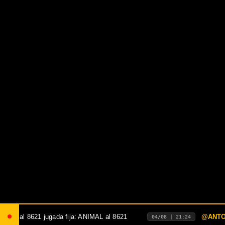
8621
@ANTONI CASTELLANO
:
[0412-764-49-86]
04/08 | 21:24