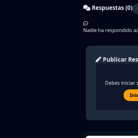
Respuestas (0)
Nadie ha respondido aún
Publicar Re
Debes iniciar 
Ini