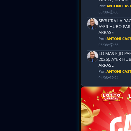
Por:
ANTONI CAS
05/08
•
60
SEGUIRA LA RAC
AYER HUBO PAR
ARRASE
Por:
ANTONI CAS
05/08
•
56
LO MAS FIJO PA
2026). AYER HU
ARRASE
Por:
ANTONI CAS
04/08
•
94