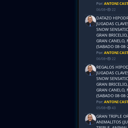
Por:
ANTONI CAS
06/08
•
22
DATAZO HIPODR
JUGADAS CLAVES
SNOW SENSATIO
GRAN BRICELIO,
GRAN CANELO, 
(SABADO 08-08-2
Por:
ANTONI CAS
06/08
•
22
REGALOS HIPOD
JUGADAS CLAVES
SNOW SENSATIO
GRAN BRICELIO,
GRAN CANELO, 
(SABADO 08-08-2
Por:
ANTONI CAS
05/08
•
43
GRAN TRIPLE OR
ANIMALITOS (JU
TRIPLE, ANIMAL