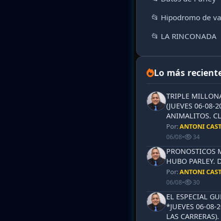
📂 Hipodromo de va
📂 LA RINCONADA
Lo más recient
TRIPLE MILLON
(JUEVES 06-08-2
ANIMALITOS. CL
Por:
ANTONI CAS
06/08
•
34
PRONOSTICOS ML
HUBO PARLEY. 
Por:
ANTONI CAS
06/08
•
30
EL ESPECIAL G
*JUEVES 06-08-
LAS CARRERAS)