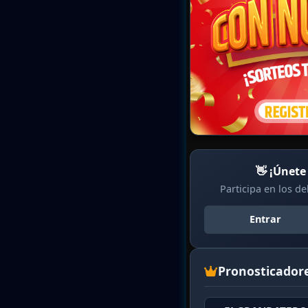
👋 ¡Únete
Participa en los d
Entrar
Pronosticador