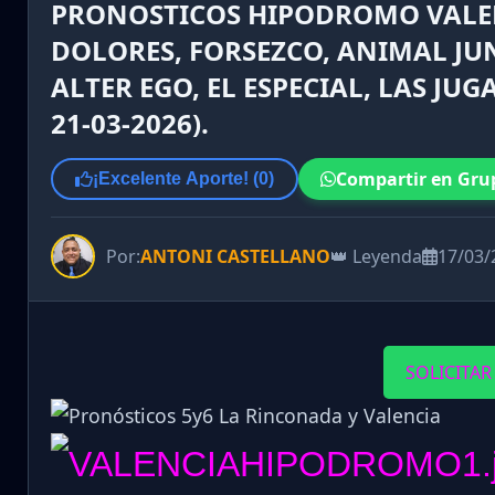
PRONOSTICOS HIPODROMO VALENC
DOLORES, FORSEZCO, ANIMAL JUN
ALTER EGO, EL ESPECIAL, LAS JU
21-03-2026).
Compartir en Gru
¡Excelente Aporte! (
0
)
Por:
ANTONI CASTELLANO
👑 Leyenda
17/03/
SOLICITAR