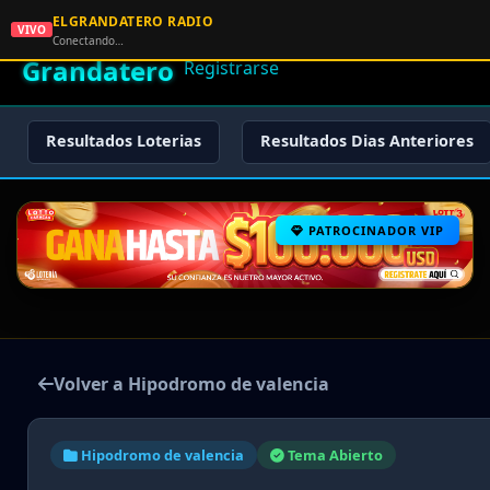
ELGRANDATERO RADIO
🌟 El
VIVO
🏠 Inicio
🔑 Iniciar Sesión
📝
Conectando…
Grandatero
Registrarse
Resultados Loterias
Resultados Dias Anteriores
PATROCINADOR VIP
Volver a Hipodromo de valencia
Hipodromo de valencia
Tema Abierto