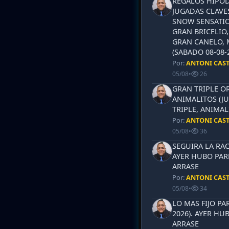
REGALOS HIPOD
JUGADAS CLAVES
SNOW SENSATIO
GRAN BRICELIO,
GRAN CANELO, 
(SABADO 08-08-2
Por:
ANTONI CAS
05/08
•
26
GRAN TRIPLE OR
ANIMALITOS (JU
TRIPLE, ANIMAL
Por:
ANTONI CAS
05/08
•
36
SEGUIRA LA RAC
AYER HUBO PAR
ARRASE
Por:
ANTONI CAS
05/08
•
34
LO MAS FIJO PA
2026). AYER HU
ARRASE