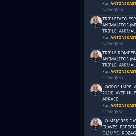
Por:
ANTONI CAS
04/08
•
74
TRIPLETAZO ESP
ANIMALITOS (MI
TRIPLE, ANIMAL
Por:
ANTONI CAS
04/08
•
65
TRIPLE ROMPEB
ANIMALITOS (MA
TRIPLE, ANIMAL
Por:
ANTONI CAS
03/08
•
83
LOGROS IMPELA
2026). AYER HU
ARRASE
Por:
ANTONI CAS
03/08
•
82
LO MEJORES DA
CLAVES, ESPECI
OLIMPO, ROZAG