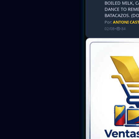
BOILED MILK, 
DANCE TO REME
BATACAZOS. (DO
Por:
ANTONI CAS
02/08
•
84