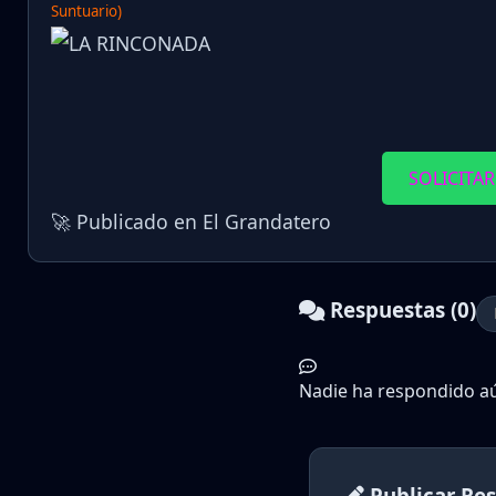
Suntuario)
SOLICITAR
🚀 Publicado en El Grandatero
Respuestas (0)
Nadie ha respondido aún
Publicar Re