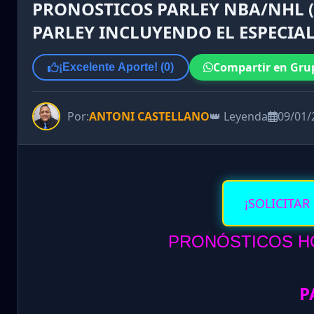
PRONOSTICOS PARLEY NBA/NHL (
PARLEY INCLUYENDO EL ESPECIAL
Compartir en Gru
¡Excelente Aporte! (
0
)
Por:
ANTONI CASTELLANO
👑 Leyenda
09/01/
¡SOLICITAR
PRONÓSTICOS HO
P