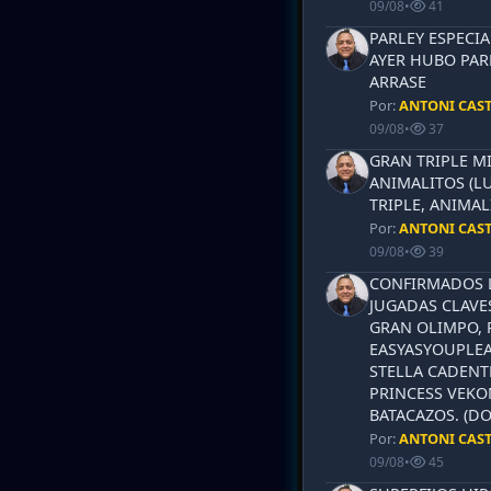
09/08
•
41
PARLEY ESPECIA
AYER HUBO PAR
ARRASE
Por:
ANTONI CAS
09/08
•
37
GRAN TRIPLE M
ANIMALITOS (LU
TRIPLE, ANIMAL
Por:
ANTONI CAS
09/08
•
39
CONFIRMADOS L
JUGADAS CLAVES
GRAN OLIMPO, 
EASYASYOUPLEA
STELLA CADENT
PRINCESS VEKO
BATACAZOS. (DO
Por:
ANTONI CAS
09/08
•
45