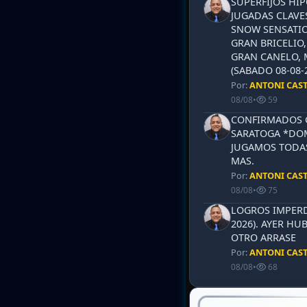
SUPERFIJOS HI
JUGADAS CLAVES
SNOW SENSATIO
GRAN BRICELIO,
GRAN CANELO, 
(SABADO 08-08-2
Por:
ANTONI CAS
08/08
•
59
CONFIRMADOS 
SARATOGA *DOM
JUGAMOS TODAS
MAS.
Por:
ANTONI CAS
08/08
•
75
LOGROS IMPERD
2026). AYER HU
OTRO ARRASE
Por:
ANTONI CAS
08/08
•
68