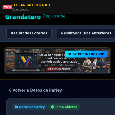
ELGRANDATERO RADIO
🌟 El
VIVO
🏠 Inicio
🔑 Iniciar Sesión
📝
Conectando…
Grandatero
Registrarse
Resultados Loterias
Resultados Dias Anteriores
PATROCINADOR VIP
Volver a Datos de Parley
Datos de Parley
Tema Abierto