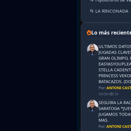
📂 LA RINCONADA
Lo más recient
ULTIMOS DATOS
JUGADAS CLAVES
GRAN OLIMPO, 
EASYASYOUPLEA
STELLA CADENT
PRINCESS VEKO
BATACAZOS. (DO
Por:
ANTONI CAS
09/08
•
34
SEGUIRA LA RA
SARATOGA *JUEV
JUGAMOS TODAS
MAS.
Por:
ANTONI CAS