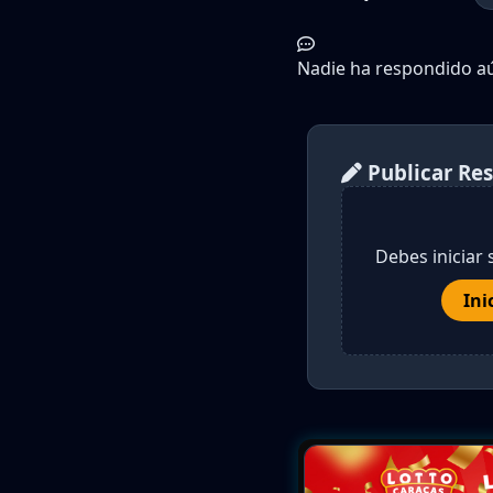
Nadie ha respondido aún
Publicar Re
Debes iniciar 
Ini