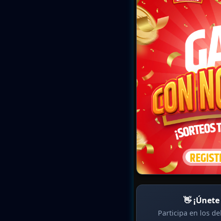
👋 ¡Únete
Participa en los d