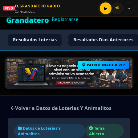
ELGRANDATERO RADIO
🌟 El
🔊
▶
▾
VIVO
🏠 Inicio
🔑 Iniciar Sesión
📝
Conectando…
Grandatero
Registrarse
Resultados Loterias
Resultados Dias Anteriores
PATROCINADOR VIP
Volver a Datos de Loterias Y Animalitos
Datos de Loterias Y
Tema
Animalitos
Abierto