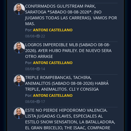
CONFIRMADOS GULFSTREAM PARK,
SARATOGA *SABADO 08-08-2026*. (NO
JUGAMOS TODAS LAS CARRERAS). VAMOS POR
MAS.
Por:
ANTONI CASTELLANO
08/08
•
22
LOGROS IMPERDIBLE MLB (SABADO 08-08-
2026). AYER HUBO PARLEY. DE NUEVO SERA
OTRO ARRASE
Por:
ANTONI CASTELLANO
08/08
•
14
TRIPLE ROMPEBANCAS, TACHIRA,
ANIMALITOS (SABADO 08-08-2026) HABRÁ
TRIPLE, ANIMALITOS. CLI Y CONSIGA
Por:
ANTONI CASTELLANO
08/08
•
17
ESTE NO PIERDE HIPODROMO VALENCIA.
LISTA JUGADAS CLAVES, ESPECIALES AL
ESTILO SNOW SENSATION, LA BATALLADORA,
EL GRAN BRICELIO, THE ISAAC, COMPADRE