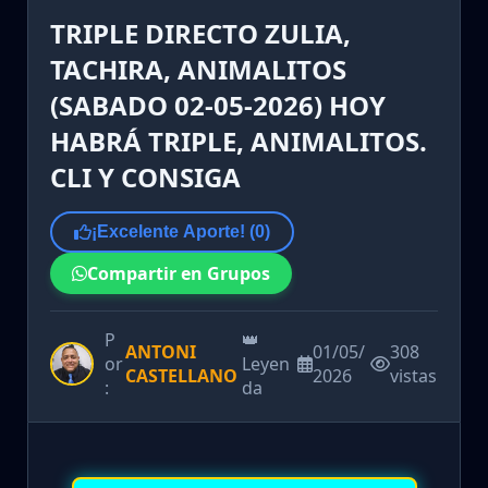
TRIPLE DIRECTO ZULIA,
TACHIRA, ANIMALITOS
(SABADO 02-05-2026) HOY
HABRÁ TRIPLE, ANIMALITOS.
CLI Y CONSIGA
¡Excelente Aporte! (
0
)
Compartir en Grupos
P
👑
ANTONI
01/05/
308
or
Leyen
CASTELLANO
2026
vistas
:
da