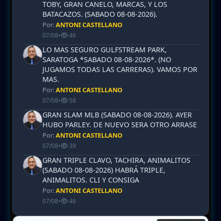
TOBY, GRAN CANELO, MARCAS, Y LOS
BATACAZOS. (SABADO 08-08-2026).
Por:
ANTONI CASTELLANO
07/08
•
46
LO MAS SEGURO GULFSTREAM PARK,
SARATOGA *SABADO 08-08-2026*. (NO
JUGAMOS TODAS LAS CARRERAS). VAMOS POR
MAS.
Por:
ANTONI CASTELLANO
07/08
•
58
GRAN SLAM MLB (SABADO 08-08-2026). AYER
HUBO PARLEY. DE NUEVO SERA OTRO ARRASE
Por:
ANTONI CASTELLANO
07/08
•
39
GRAN TRIPLE CLAVO, TACHIRA, ANIMALITOS
(SABADO 08-08-2026) HABRÁ TRIPLE,
ANIMALITOS. CLI Y CONSIGA
Por:
ANTONI CASTELLANO
07/08
•
46