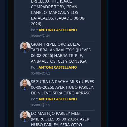
BRICELIO, THE ISAAC,
COMPADRE TOBY, GRAN
CANELO, MARCAS, Y LOS
BATACAZOS. (SABADO 08-08-
2026).
Por:
ANTONI CASTELLANO
05/08
•
45
GRAN TRIPLE ORO ZULIA,
TACHIRA, ANIMALITOS (JUEVES
06-08-2026) HABRÁ TRIPLE,
ANIMALITOS. CLI Y CONSIGA
Por:
ANTONI CASTELLANO
05/08
•
62
SEGUIRA LA RACHA MLB (JUEVES
06-08-2026). AYER HUBO PARLEY.
DE NUEVO SERA OTRO ARRASE
Por:
ANTONI CASTELLANO
05/08
•
59
LO MAS FIJO PARLEY MLB
(MIERCOLES 05-08-2026). AYER
HUBO PARLEY. SERA OTRO