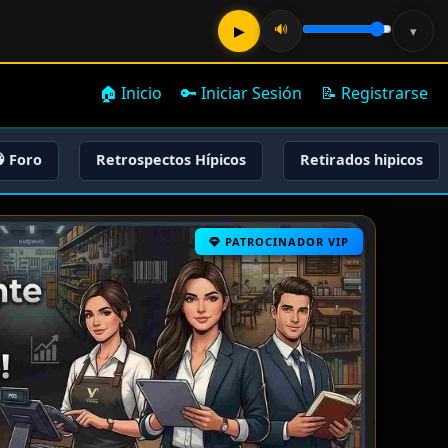
🔊
▶
▾
🏠 Inicio
🔑 Iniciar Sesión
📝 Registrarse
 Foro
Retrospectos Hípicos
Retirados hipicos
PATROCINADOR VIP