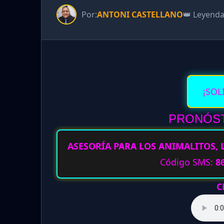
Por:
ANTONI CASTELLANO
👑 Leyend
¡SOL
PRONÓST
ASESORÍA PARA LOS ANIMALITOS, 
Código SMS:
8
C