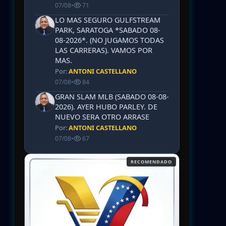
07/08
•
71
LO MAS SEGURO GULFSTREAM
PARK, SARATOGA *SABADO 08-
08-2026*. (NO JUGAMOS TODAS
LAS CARRERAS). VAMOS POR
MAS.
Por:
ANTONI CASTELLANO
07/08
•
84
GRAN SLAM MLB (SABADO 08-08-
2026). AYER HUBO PARLEY. DE
NUEVO SERA OTRO ARRASE
Por:
ANTONI CASTELLANO
07/08
•
67
RECOMENDADO