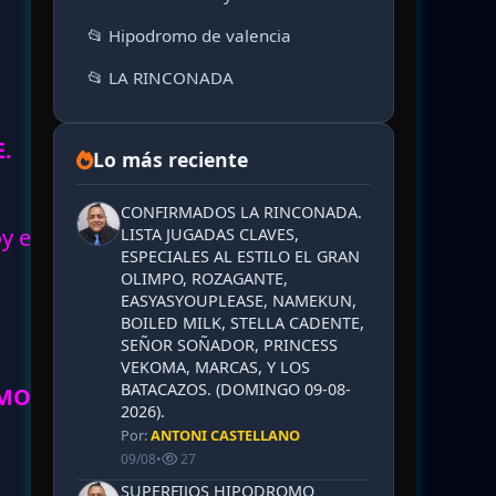
📂 Hipodromo de valencia
📂 LA RINCONADA
.
Lo más reciente
CONFIRMADOS LA RINCONADA.
oy en
LISTA JUGADAS CLAVES,
ESPECIALES AL ESTILO EL GRAN
OLIMPO, ROZAGANTE,
EASYASYOUPLEASE, NAMEKUN,
BOILED MILK, STELLA CADENTE,
SEÑOR SOÑADOR, PRINCESS
VEKOMA, MARCAS, Y LOS
BATACAZOS. (DOMINGO 09-08-
AMOS
2026).
Por:
ANTONI CASTELLANO
09/08
•
27
SUPERFIJOS HIPODROMO