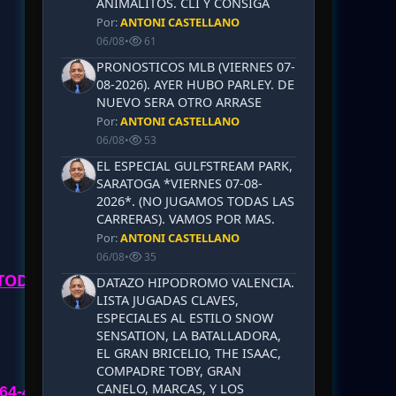
ANIMALITOS. CLI Y CONSIGA
Por:
ANTONI CASTELLANO
06/08
•
61
PRONOSTICOS MLB (VIERNES 07-
08-2026). AYER HUBO PARLEY. DE
NUEVO SERA OTRO ARRASE
Por:
ANTONI CASTELLANO
06/08
•
53
EL ESPECIAL GULFSTREAM PARK,
SARATOGA *VIERNES 07-08-
2026*. (NO JUGAMOS TODAS LAS
CARRERAS). VAMOS POR MAS.
Por:
ANTONI CASTELLANO
06/08
•
35
 TODO"
DATAZO HIPODROMO VALENCIA.
LISTA JUGADAS CLAVES,
ESPECIALES AL ESTILO SNOW
SENSATION, LA BATALLADORA,
EL GRAN BRICELIO, THE ISAAC,
COMPADRE TOBY, GRAN
CANELO, MARCAS, Y LOS
64-49-