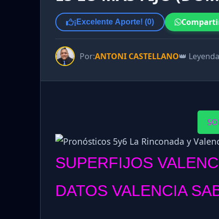
Comparti
¡Excelente Aporte! (
0
)
Por:
ANTONI CASTELLANO
👑 Leyend
SO
SUPERFIJOS VALENC
DATOS VALENCIA SAB