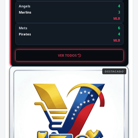
Angels
4
Marlins
3
MLB
Mets
6
Pirates
4
MLB
VER TODOS
DESTACADO