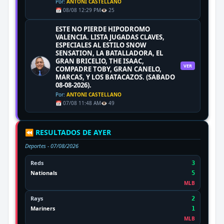
Por:
ANTONI CASTELLANO
📅 08/08 12:29 PM
👁️ 25
ESTE NO PIERDE HIPODROMO
VALENCIA. LISTA JUGADAS CLAVES,
ESPECIALES AL ESTILO SNOW
SENSATION, LA BATALLADORA, EL
GRAN BRICELIO, THE ISAAC,
VER
COMPADRE TOBY, GRAN CANELO,
MARCAS, Y LOS BATACAZOS. (SABADO
08-08-2026).
Por:
ANTONI CASTELLANO
📅 07/08 11:48 AM
👁️ 49
⏪ RESULTADOS DE AYER
Deportes -
07/08/2026
Reds
3
Nationals
5
MLB
Rays
2
Mariners
1
MLB