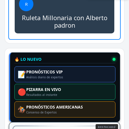
R
Ruleta Millonaria con Alberto
padron
🔥 LO NUEVO
PRONÓSTICOS VIP
📝
Análisis diario de expertos
PIZARRA EN VIVO
🔴
Resultados al instante
PRONÓSTICOS AMERICANAS
🏇
Consenso de Expertos
DESTACADO