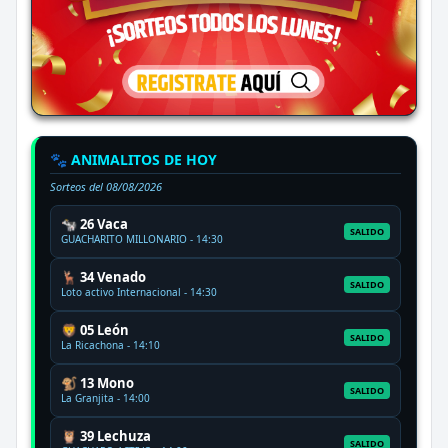
🐾 ANIMALITOS DE HOY
Sorteos del
08/08/2026
🐄 26 Vaca
SALIDO
GUACHARITO MILLONARIO - 14:30
🦌 34 Venado
SALIDO
Loto activo Internacional - 14:30
🦁 05 León
SALIDO
La Ricachona - 14:10
🐒 13 Mono
SALIDO
La Granjita - 14:00
🦉 39 Lechuza
SALIDO