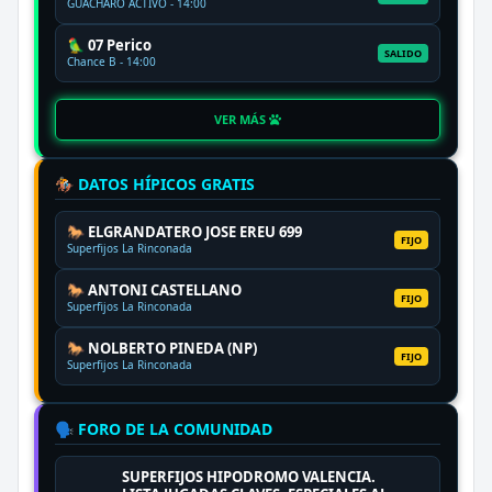
GUACHARO ACTIVO - 14:00
🦜 07 Perico
SALIDO
Chance B - 14:00
VER MÁS
🏇 DATOS HÍPICOS GRATIS
🐎 ELGRANDATERO JOSE EREU 699
FIJO
Superfijos La Rinconada
🐎 ANTONI CASTELLANO
FIJO
Superfijos La Rinconada
🐎 NOLBERTO PINEDA (NP)
FIJO
Superfijos La Rinconada
🗣️ FORO DE LA COMUNIDAD
SUPERFIJOS HIPODROMO VALENCIA.