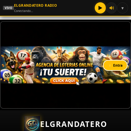
ELGRANDATERO RADIO
▶
🔊
▾
VIVO
Conectando…
⚡ Entra
ELGRANDATERO