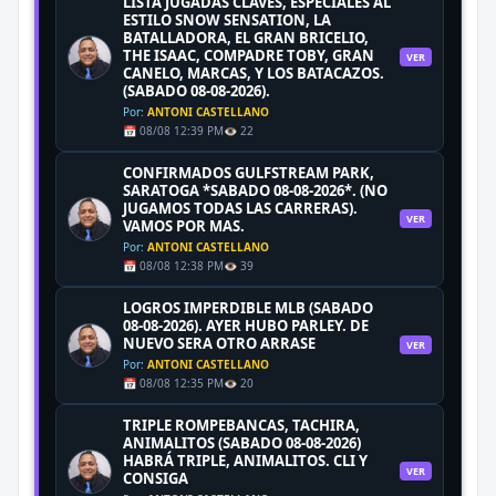
LISTA JUGADAS CLAVES, ESPECIALES AL
ESTILO SNOW SENSATION, LA
BATALLADORA, EL GRAN BRICELIO,
THE ISAAC, COMPADRE TOBY, GRAN
VER
CANELO, MARCAS, Y LOS BATACAZOS.
(SABADO 08-08-2026).
Por:
ANTONI CASTELLANO
📅 08/08 12:39 PM
👁️ 22
CONFIRMADOS GULFSTREAM PARK,
SARATOGA *SABADO 08-08-2026*. (NO
JUGAMOS TODAS LAS CARRERAS).
VER
VAMOS POR MAS.
Por:
ANTONI CASTELLANO
📅 08/08 12:38 PM
👁️ 39
LOGROS IMPERDIBLE MLB (SABADO
08-08-2026). AYER HUBO PARLEY. DE
NUEVO SERA OTRO ARRASE
VER
Por:
ANTONI CASTELLANO
📅 08/08 12:35 PM
👁️ 20
TRIPLE ROMPEBANCAS, TACHIRA,
ANIMALITOS (SABADO 08-08-2026)
HABRÁ TRIPLE, ANIMALITOS. CLI Y
VER
CONSIGA