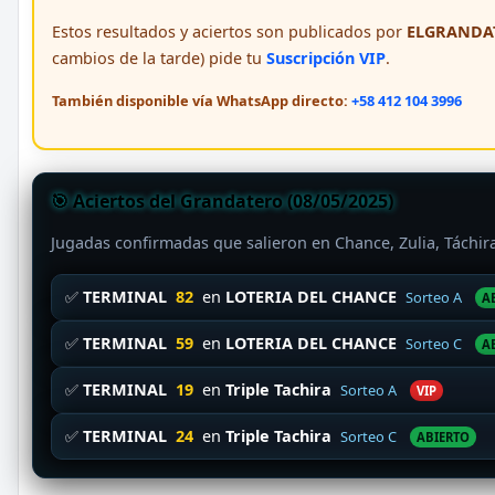
Estos resultados y aciertos son publicados por
ELGRANDAT
cambios de la tarde) pide tu
Suscripción VIP
.
También disponible vía WhatsApp directo:
+58 412 104 3996
🎯 Aciertos del Grandatero (08/05/2025)
Jugadas confirmadas que salieron en Chance, Zulia, Táchi
✅
TERMINAL
82
en
LOTERIA DEL CHANCE
Sorteo A
A
✅
TERMINAL
59
en
LOTERIA DEL CHANCE
Sorteo C
A
✅
TERMINAL
19
en
Triple Tachira
Sorteo A
VIP
✅
TERMINAL
24
en
Triple Tachira
Sorteo C
ABIERTO