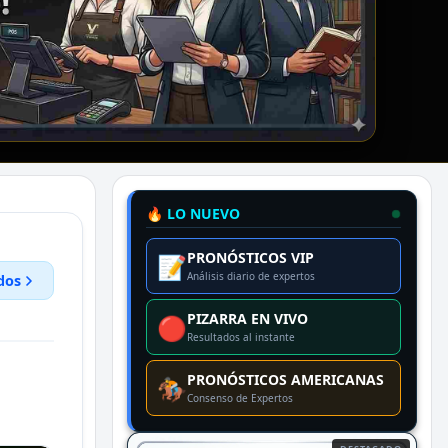
🔥 LO NUEVO
PRONÓSTICOS VIP
📝
Análisis diario de expertos
dos
PIZARRA EN VIVO
🔴
Resultados al instante
PRONÓSTICOS AMERICANAS
🏇
Consenso de Expertos