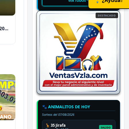
VER TODOS
DESTACADO
2026
🐾 ANIMALITOS DE HOY
Sorteos del
07/08/2026
🦒 35 Jirafa
SALIDO