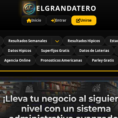
ELGRANDATERO
Inicio
Entrar
Unirse
Resultados Semanales
Resultados Hipicos
Esta
Datos Hipicos
Superfijos Gratis
Datos de Loterias
Agencia Online
Pronosticos Americanas
Parley Gratis