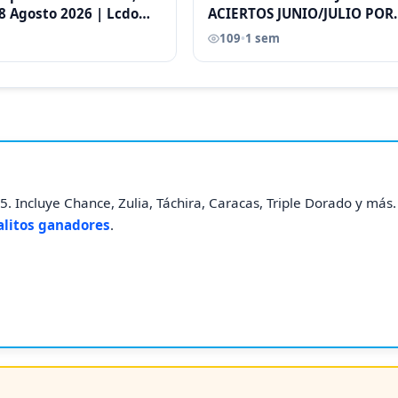
8 Agosto 2026 | Lcdo
ACIERTOS JUNIO/JULIO POR
astellano |
ANTONI CASTELLANO
109
•
1 sem
. Incluye Chance, Zulia, Táchira, Caracas, Triple Dorado y más
alitos ganadores
.