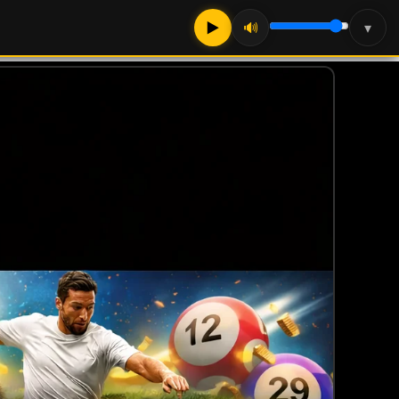
▶
🔊
▾