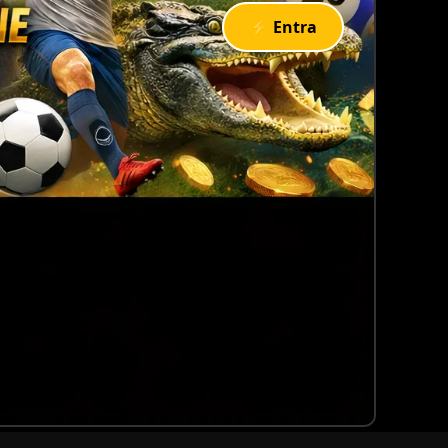
⚡ Entra