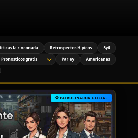
diticas la rinconada
Retrospectos Hipicos
5y6
Pronosticos gratis
Parley
Americanas
PATROCINADOR OFICIAL