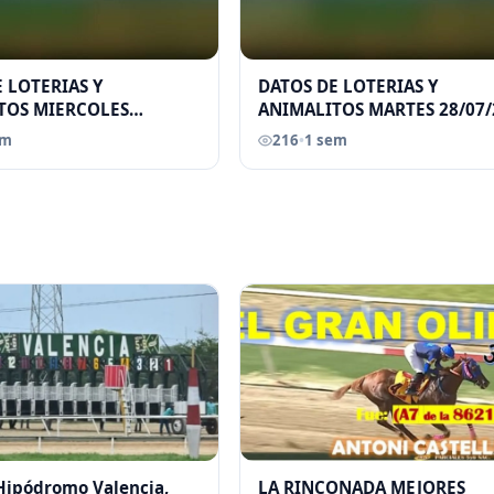
 LOTERIAS Y
DATOS DE LOTERIAS Y
TOS MIERCOLES
ANIMALITOS MARTES 28/07/
026 ELGRANDATERO JOSE
ELGRANDATERO JOSE EREU
em
216
•
1 sem
 Hipódromo Valencia,
LA RINCONADA MEJORES