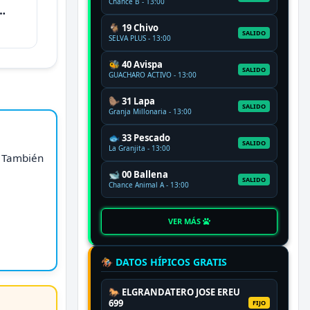
Chance B - 13:00
🐐 19 Chivo
SALIDO
SELVA PLUS - 13:00
🐝 40 Avispa
SALIDO
GUACHARO ACTIVO - 13:00
🦫 31 Lapa
SALIDO
Granja Millonaria - 13:00
🐟 33 Pescado
SALIDO
La Granjita - 13:00
. También
🐋 00 Ballena
SALIDO
Chance Animal A - 13:00
VER MÁS
🏇 DATOS HÍPICOS GRATIS
🐎 ELGRANDATERO JOSE EREU
699
FIJO