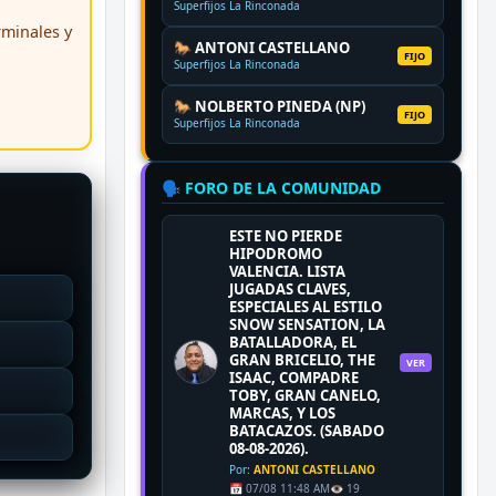
Superfijos La Rinconada
erminales y
🐎 ANTONI CASTELLANO
FIJO
Superfijos La Rinconada
🐎 NOLBERTO PINEDA (NP)
FIJO
Superfijos La Rinconada
🗣️ FORO DE LA COMUNIDAD
ESTE NO PIERDE
HIPODROMO
VALENCIA. LISTA
JUGADAS CLAVES,
ESPECIALES AL ESTILO
SNOW SENSATION, LA
BATALLADORA, EL
GRAN BRICELIO, THE
VER
ISAAC, COMPADRE
TOBY, GRAN CANELO,
MARCAS, Y LOS
BATACAZOS. (SABADO
08-08-2026).
Por:
ANTONI CASTELLANO
📅 07/08 11:48 AM
👁️ 19