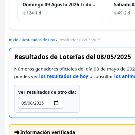
Domingo 09 Agosto 2026 Lcdo
Sábado 0
Antoni Castellano
Antoni C
124
•
1 d
69
•
2 d
Inicio
/
Resultados de Hoy
/
Resultados (08/05/2025)
Resultados de Loterías del 08/05/2025
Números ganadores oficiales del día 08 de mayo de 2025
puedes ver
los resultados de hoy
o consultar
los anim
Ver resultados de otro día:
📲 Información verificada