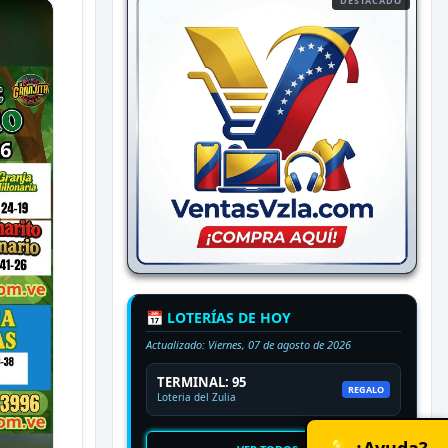
DESTACADO
📅 LOTERÍAS DE HOY
Actualizado:
Viernes, 07 de agosto de 2026
TERMINAL: 95
REGALO
Loteria del Zulia
💡 ¿Ayuda?