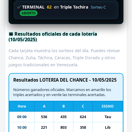
✅
TERMINAL
62
en
Triple Tachira
Sorteo C
ABIERTO
📅 Resultados oficiales de cada lotería
(10/05/2025)
Cada tarjeta muestra los sorteos del día. Puedes revisar
Chance, Zulia, Táchira, Caracas, Triple Dorado y otros
juegos tradicionales en Venezuela.
Resultados LOTERIA DEL CHANCE - 10/05/2025
Números ganadores oficiales. Marcamos en amarillo los
triples acertados y en verde las terminales acertadas.
Hora
A
B
C
SIGNO
09:00
536
435
624
Tau
10:00
221
803
358
Lib