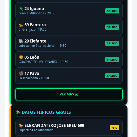
🦎 24 Iguana
SALIDO
Granja Millonaria - 20:00
🐆 59 Pantera
SALIDO
El Granjazo - 19:30
🐘 29 Elefante
SALIDO
Loto activo Internacional - 19:30
🦁 05 León
SALIDO
GUACHARITO MILLONARIO - 19:30
🦃 17 Pavo
SALIDO
La Ricachona - 19:10
VER MÁS
🏇 DATOS HÍPICOS GRATIS
🐎 ELGRANDATERO JOSE EREU 699
FIJO
Superfijos La Rinconada