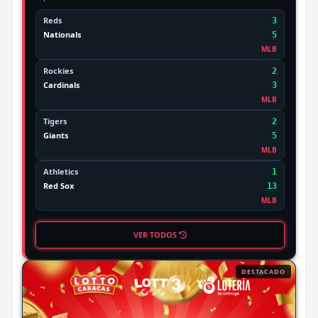
Reds
3
Nationals
5
MLB
Rockies
2
Cardinals
3
MLB
Tigers
2
Giants
5
MLB
Athletics
1
Red Sox
13
MLB
VER TODOS
DESTACADO