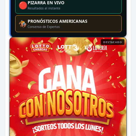
PIZARRA EN VIVO
🔴
Resultados al instante
PRONÓSTICOS AMERICANAS
🏇
Consenso de Expertos
DESTACADO