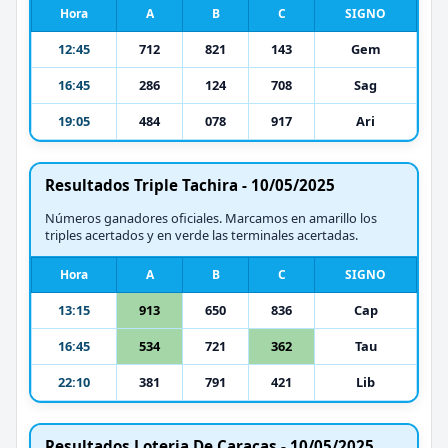
Hora
A
B
C
SIGNO
12:45
712
821
143
Gem
16:45
286
124
708
Sag
19:05
484
078
917
Ari
Resultados Triple Tachira - 10/05/2025
Números ganadores oficiales. Marcamos en amarillo los
triples acertados y en verde las terminales acertadas.
Hora
A
B
C
SIGNO
13:15
913
650
836
Cap
16:45
534
721
362
Tau
22:10
381
791
421
Lib
Resultados Loteria De Caracas - 10/05/2025