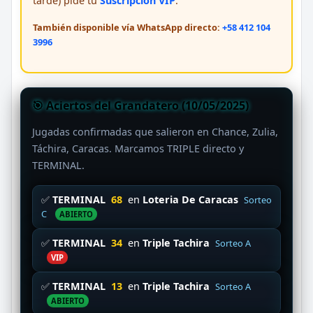
tarde) pide tu
Suscripción VIP
.
También disponible vía WhatsApp directo:
+58 412 104
3996
🎯 Aciertos del Grandatero (10/05/2025)
Jugadas confirmadas que salieron en Chance, Zulia,
Táchira, Caracas. Marcamos TRIPLE directo y
TERMINAL.
✅
TERMINAL
68
en
Loteria De Caracas
Sorteo
C
ABIERTO
✅
TERMINAL
34
en
Triple Tachira
Sorteo A
VIP
✅
TERMINAL
13
en
Triple Tachira
Sorteo A
ABIERTO