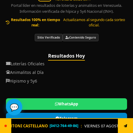
Portal líder en resultados de loterías y animalitos en Venezuela.
Información verificada de hípica y 5y6 Nacional (INH).
Resultados 100% en tiempo
Actualizamos al segundo cada sorteo
real:
oficial.
Sitio Verificado
Contenido Seguro
Resultados Hoy
Loterías Oficiales
Animalitos al Día
Hipismo y 5y6
WhatsApp
💬
Telegram
:
VIERNES 07 AGOSTO. Envía ya: LOTERIA al 8621 un solo triple 
64-49-86]
Instagram