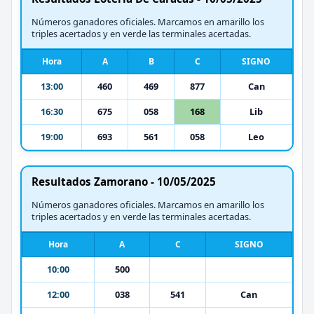
Números ganadores oficiales. Marcamos en amarillo los
triples acertados y en verde las terminales acertadas.
Hora
A
B
C
SIGNO
13:00
460
469
877
Can
16:30
675
058
168
Lib
19:00
693
561
058
Leo
Resultados Zamorano - 10/05/2025
Números ganadores oficiales. Marcamos en amarillo los
triples acertados y en verde las terminales acertadas.
Hora
A
C
SIGNO
10:00
500
12:00
038
541
Can