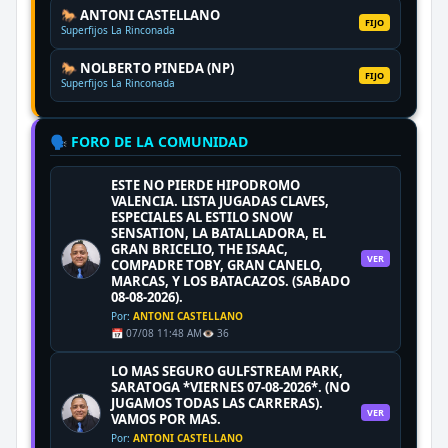
🐎 ANTONI CASTELLANO
FIJO
Superfijos La Rinconada
🐎 NOLBERTO PINEDA (NP)
FIJO
Superfijos La Rinconada
🗣️ FORO DE LA COMUNIDAD
ESTE NO PIERDE HIPODROMO
VALENCIA. LISTA JUGADAS CLAVES,
ESPECIALES AL ESTILO SNOW
SENSATION, LA BATALLADORA, EL
GRAN BRICELIO, THE ISAAC,
VER
COMPADRE TOBY, GRAN CANELO,
MARCAS, Y LOS BATACAZOS. (SABADO
08-08-2026).
Por:
ANTONI CASTELLANO
📅 07/08 11:48 AM
👁️ 36
LO MAS SEGURO GULFSTREAM PARK,
SARATOGA *VIERNES 07-08-2026*. (NO
JUGAMOS TODAS LAS CARRERAS).
VER
VAMOS POR MAS.
Por:
ANTONI CASTELLANO