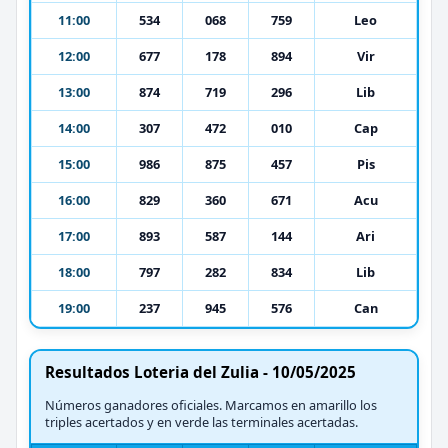
11:00
534
068
759
Leo
12:00
677
178
894
Vir
13:00
874
719
296
Lib
14:00
307
472
010
Cap
15:00
986
875
457
Pis
16:00
829
360
671
Acu
17:00
893
587
144
Ari
18:00
797
282
834
Lib
19:00
237
945
576
Can
Resultados Loteria del Zulia - 10/05/2025
Números ganadores oficiales. Marcamos en amarillo los
triples acertados y en verde las terminales acertadas.