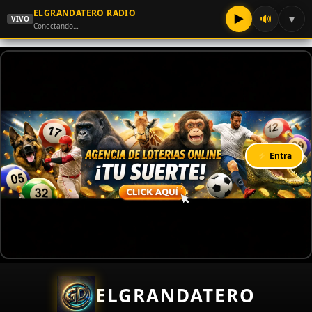
ELGRANDATERO RADIO
▶
🔊
▾
VIVO
Conectando…
⚡ Entra
ELGRANDATERO