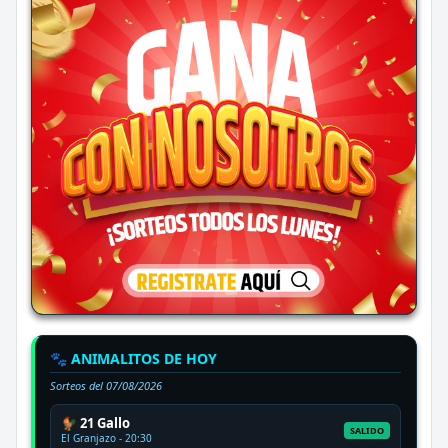
🐾 ANIMALITOS DE HOY
Sorteos del
07/08/2026
🐓 21 Gallo
SALIDO
El Granjazo - 20:30