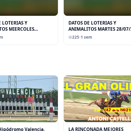
 LOTERIAS Y
DATOS DE LOTERIAS Y
TOS MIERCOLES
ANIMALITOS MARTES 28/07/
026 ELGRANDATERO JOSE
ELGRANDATERO JOSE EREU
em
225
•
1 sem
 Hipódromo Valencia,
LA RINCONADA MEJORES