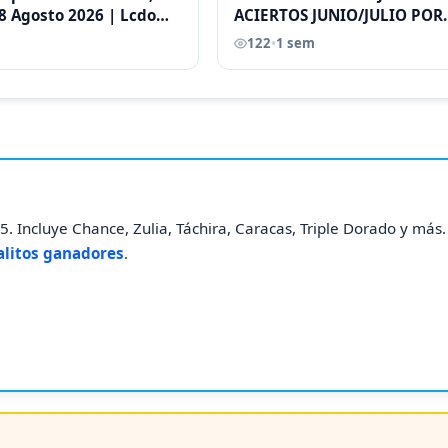
8 Agosto 2026 | Lcdo
ACIERTOS JUNIO/JULIO POR
astellano |
ANTONI CASTELLANO
122
•
1 sem
. Incluye Chance, Zulia, Táchira, Caracas, Triple Dorado y más
alitos ganadores
.