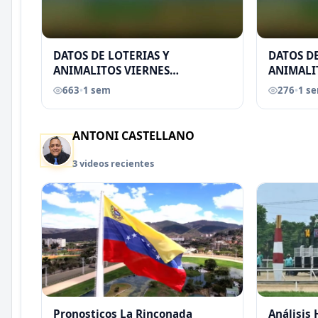
DATOS DE LOTERIAS Y
DATOS DE
ANIMALITOS VIERNES
ANIMALI
31/07/2026
29/07/2
663
•
1 sem
276
•
1 s
EREU
ANTONI CASTELLANO
3 videos recientes
Pronosticos La Rinconada
Análisis