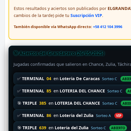
Estos resultados y aciertos son publicados por
ELGRANDAT
cambios de la tarde) pide tu
Suscripción VIP
.
También disponible vía WhatsApp directo:
+58 412 104 3996
🎯 Aciertos del Grandatero (26/05/2025)
Jugadas confirmadas que salieron en Chance, Zulia, Táchi
✅
TERMINAL
04
en
Loteria De Caracas
Sorteo C
ABIE
✅
TERMINAL
85
en
LOTERIA DEL CHANCE
Sorteo C
A
🎯
TRIPLE
385
en
LOTERIA DEL CHANCE
Sorteo C
ABIE
✅
TERMINAL
86
en
Loteria del Zulia
Sorteo A
VIP
🎯
TRIPLE
639
en
Loteria del Zulia
Sorteo C
ABIERTO