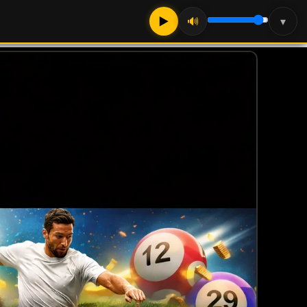
▶
🔊
▾