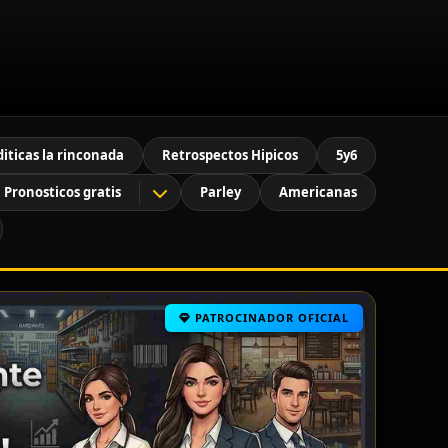
diticas la rinconada
Retrospectos Hipicos
5y6
Pronosticos gratis
Parley
Americanas
PATROCINADOR OFICIAL