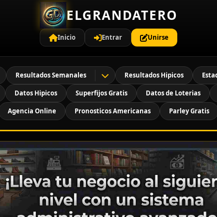
ELGRANDATERO
Inicio
Entrar
Unirse
Resultados Semanales
Resultados Hipicos
Esta
Datos Hipicos
Superfijos Gratis
Datos de Loterias
Agencia Online
Pronosticos Americanas
Parley Gratis