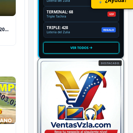
Loteria del Zulia
TERMINAL: 68
VIP
Triple Tachira
TRIPLE: 428
2026
REGALO
Loteria del Zulia
VER TODOS
DESTACADO