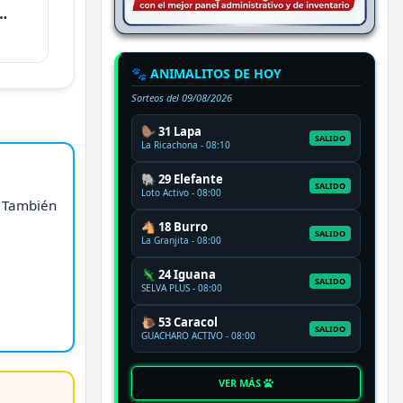
🐾 ANIMALITOS DE HOY
Sorteos del
09/08/2026
🦫 31 Lapa
SALIDO
La Ricachona - 08:10
🐘 29 Elefante
SALIDO
Loto Activo - 08:00
. También
🐴 18 Burro
SALIDO
La Granjita - 08:00
🦎 24 Iguana
SALIDO
SELVA PLUS - 08:00
🐌 53 Caracol
SALIDO
GUACHARO ACTIVO - 08:00
VER MÁS