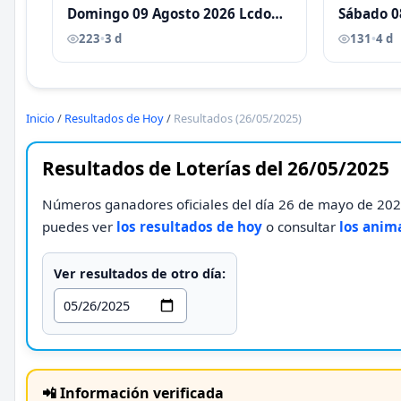
Domingo 09 Agosto 2026 Lcdo
Sábado 0
Antoni Castellano
Antoni C
223
•
3 d
131
•
4 d
Inicio
/
Resultados de Hoy
/
Resultados (26/05/2025)
Resultados de Loterías del 26/05/2025
Números ganadores oficiales del día 26 de mayo de 2025
puedes ver
los resultados de hoy
o consultar
los anim
Ver resultados de otro día:
📲 Información verificada