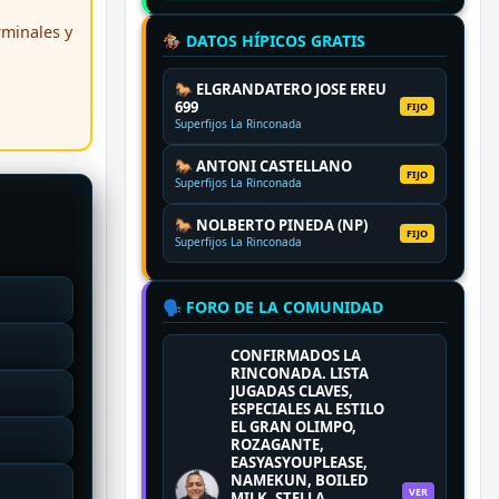
erminales y
🏇 DATOS HÍPICOS GRATIS
🐎 ELGRANDATERO JOSE EREU
699
FIJO
Superfijos La Rinconada
🐎 ANTONI CASTELLANO
FIJO
Superfijos La Rinconada
🐎 NOLBERTO PINEDA (NP)
FIJO
Superfijos La Rinconada
🗣️ FORO DE LA COMUNIDAD
CONFIRMADOS LA
RINCONADA. LISTA
JUGADAS CLAVES,
ESPECIALES AL ESTILO
EL GRAN OLIMPO,
ROZAGANTE,
EASYASYOUPLEASE,
NAMEKUN, BOILED
VER
MILK, STELLA