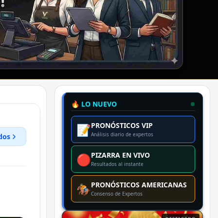
🔥 LO NUEVO
PRONÓSTICOS VIP
📝
Análisis diario de expertos
dos
PIZARRA EN VIVO
🔴
Resultados al instante
PRONÓSTICOS AMERICANAS
🏇
Consenso de Expertos