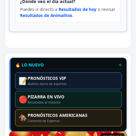
¿Dónde veo el día actual?
Puedes ir directo a
Resultados de hoy
o revisar
Resultados de Animalitos
.
🔥 LO NUEVO
PRONÓSTICOS VIP
📝
Análisis diario de expertos
PIZARRA EN VIVO
🔴
Resultados al instante
PRONÓSTICOS AMERICANAS
🏇
Consenso de Expertos