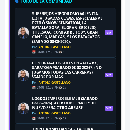
🗣️ FORO DE LA COMUNIDAD
SUPERFIJOS HIPODROMO VALENCIA.
LISTA JUGADAS CLAVES, ESPECIALES AL
ESTILO SNOW SENSATION, LA
BATALLADORA, EL GRAN BRICELIO,
THE ISAAC, COMPADRE TOBY, GRAN
VER
CANELO, MARCAS, Y LOS BATACAZOS.
(SABADO 08-08-2026).
Por:
ANTONI CASTELLANO
📅 08/08 12:39 PM
👁️ 15
CONFIRMADOS GULFSTREAM PARK,
SARATOGA *SABADO 08-08-2026*. (NO
JUGAMOS TODAS LAS CARRERAS).
VER
VAMOS POR MAS.
Por:
ANTONI CASTELLANO
📅 08/08 12:38 PM
👁️ 27
LOGROS IMPERDIBLE MLB (SABADO
08-08-2026). AYER HUBO PARLEY. DE
NUEVO SERA OTRO ARRASE
VER
Por:
ANTONI CASTELLANO
📅 08/08 12:35 PM
👁️ 14
TRIPLE ROMPEBANCAS, TACHIRA,