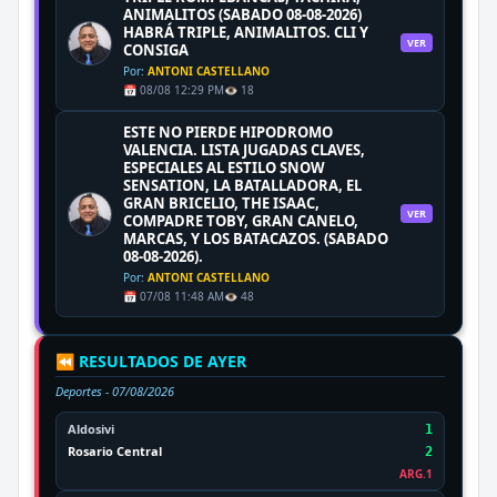
ANIMALITOS (SABADO 08-08-2026)
HABRÁ TRIPLE, ANIMALITOS. CLI Y
VER
CONSIGA
Por:
ANTONI CASTELLANO
📅 08/08 12:29 PM
👁️ 18
ESTE NO PIERDE HIPODROMO
VALENCIA. LISTA JUGADAS CLAVES,
ESPECIALES AL ESTILO SNOW
SENSATION, LA BATALLADORA, EL
GRAN BRICELIO, THE ISAAC,
VER
COMPADRE TOBY, GRAN CANELO,
MARCAS, Y LOS BATACAZOS. (SABADO
08-08-2026).
Por:
ANTONI CASTELLANO
📅 07/08 11:48 AM
👁️ 48
⏪ RESULTADOS DE AYER
Deportes -
07/08/2026
Aldosivi
1
Rosario Central
2
ARG.1