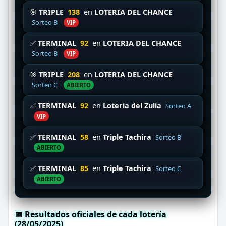
🎯
TRIPLE
138
en
LOTERIA DEL CHANCE
Sorteo B
VIP
✅
TERMINAL
92
en
LOTERIA DEL CHANCE
Sorteo B
VIP
🎯
TRIPLE
208
en
LOTERIA DEL CHANCE
Sorteo C
ABIERTO
✅
TERMINAL
92
en
Loteria del Zulia
Sorteo A
VIP
✅
TERMINAL
58
en
Triple Tachira
Sorteo B
ABIERTO
✅
TERMINAL
85
en
Triple Tachira
Sorteo C
ABIERTO
📅 Resultados oficiales de cada lotería
(28/05/2025)