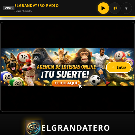
ELGRANDATERO RADIO
▶
🔊
▾
VIVO
Conectando…
⚡ Entra
ELGRANDATERO