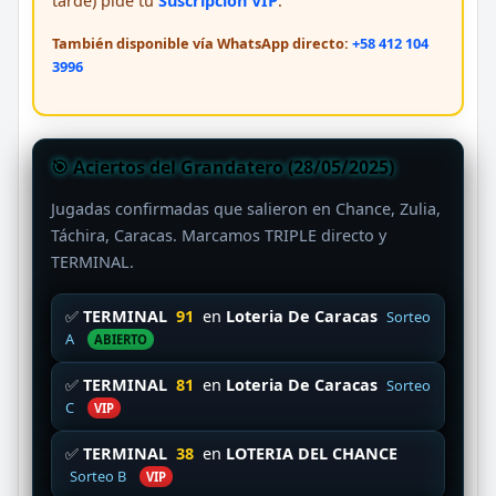
tarde) pide tu
Suscripción VIP
.
También disponible vía WhatsApp directo:
+58 412 104
3996
🎯 Aciertos del Grandatero (28/05/2025)
Jugadas confirmadas que salieron en Chance, Zulia,
Táchira, Caracas. Marcamos TRIPLE directo y
TERMINAL.
✅
TERMINAL
91
en
Loteria De Caracas
Sorteo
A
ABIERTO
✅
TERMINAL
81
en
Loteria De Caracas
Sorteo
C
VIP
✅
TERMINAL
38
en
LOTERIA DEL CHANCE
Sorteo B
VIP