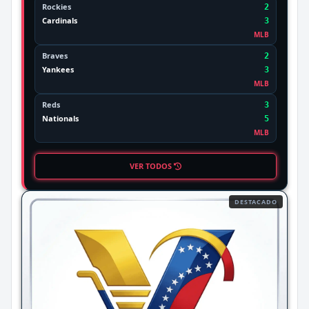
Rockies
2
Cardinals
3
MLB
Braves
2
Yankees
3
MLB
Reds
3
Nationals
5
MLB
VER TODOS
DESTACADO