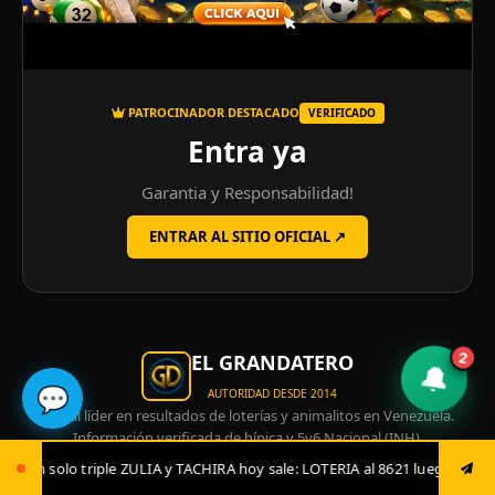
PATROCINADOR DESTACADO
VERIFICADO
Entra ya
Garantia y Responsabilidad!
ENTRAR AL SITIO OFICIAL ↗
2
EL GRANDATERO
🔔
💬
AUTORIDAD DESDE 2014
Portal líder en resultados de loterías y animalitos en Venezuela.
Información verificada de hípica y 5y6 Nacional (INH).
ACHIRA hoy sale: LOTERIA al 8621 luego envía ya: ANIMAL al 8621 jugada 
Resultados 100% en tiempo
Actualizamos al segundo cada sorteo
real:
oficial.