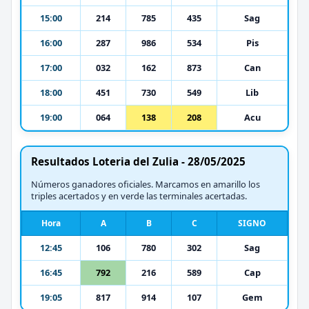
15:00
214
785
435
Sag
16:00
287
986
534
Pis
17:00
032
162
873
Can
18:00
451
730
549
Lib
19:00
064
138
208
Acu
Resultados Loteria del Zulia - 28/05/2025
Números ganadores oficiales. Marcamos en amarillo los
triples acertados y en verde las terminales acertadas.
Hora
A
B
C
SIGNO
12:45
106
780
302
Sag
16:45
792
216
589
Cap
19:05
817
914
107
Gem