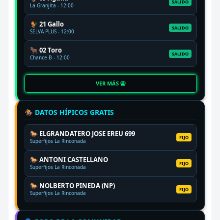
SALIDO
La Granjita - 12:00
🐓 21 Gallo
SALIDO
SELVA PLUS - 12:00
🐂 02 Toro
SALIDO
Chance B - 12:00
VER MÁS
🏇 DATOS HÍPICOS GRATIS
🐎 ELGRANDATERO JOSE EREU 699
FIJO
Superfijos La Rinconada
🐎 ANTONI CASTELLANO
FIJO
Superfijos La Rinconada
🐎 NOLBERTO PINEDA (NP)
FIJO
Superfijos La Rinconada