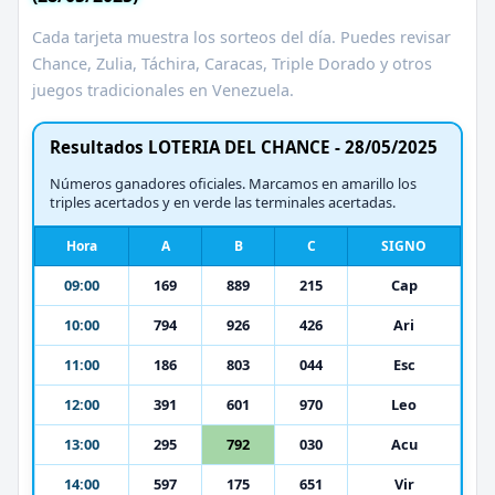
Cada tarjeta muestra los sorteos del día. Puedes revisar
Chance, Zulia, Táchira, Caracas, Triple Dorado y otros
juegos tradicionales en Venezuela.
Resultados LOTERIA DEL CHANCE - 28/05/2025
Números ganadores oficiales. Marcamos en amarillo los
triples acertados y en verde las terminales acertadas.
Hora
A
B
C
SIGNO
09:00
169
889
215
Cap
10:00
794
926
426
Ari
11:00
186
803
044
Esc
12:00
391
601
970
Leo
13:00
295
792
030
Acu
14:00
597
175
651
Vir