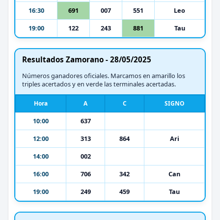
16:30
691
007
551
Leo
19:00
122
243
881
Tau
Resultados Zamorano - 28/05/2025
Números ganadores oficiales. Marcamos en amarillo los
triples acertados y en verde las terminales acertadas.
Hora
A
C
SIGNO
10:00
637
12:00
313
864
Ari
14:00
002
16:00
706
342
Can
19:00
249
459
Tau