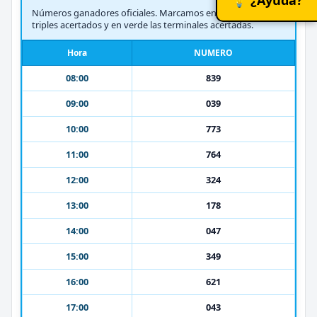
Números ganadores oficiales. Marcamos en amarillo los
triples acertados y en verde las terminales acertadas.
Hora
NUMERO
08:00
839
09:00
039
10:00
773
11:00
764
12:00
324
13:00
178
14:00
047
15:00
349
16:00
621
17:00
043