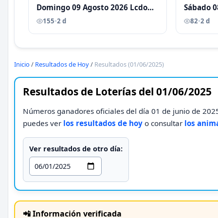
Domingo 09 Agosto 2026 Lcdo
Sábado 0
Antoni Castellano
Antoni C
155
•
2 d
82
•
2 d
Inicio
/
Resultados de Hoy
/
Resultados (01/06/2025)
Resultados de Loterías del 01/06/2025
Números ganadores oficiales del día 01 de junio de 2025
puedes ver
los resultados de hoy
o consultar
los anim
Ver resultados de otro día:
📲 Información verificada