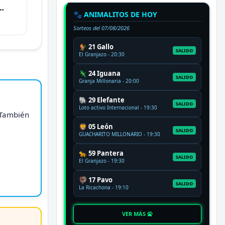
🐾 ANIMALITOS DE HOY
Sorteos del
07/08/2026
🐓 21 Gallo
SALIDO
El Granjazo - 20:30
🦎 24 Iguana
SALIDO
Granja Millonaria - 20:00
🐘 29 Elefante
SALIDO
Loto activo Internacional - 19:30
. También
🦁 05 León
SALIDO
GUACHARITO MILLONARIO - 19:30
🐆 59 Pantera
SALIDO
El Granjazo - 19:30
🦃 17 Pavo
SALIDO
La Ricachona - 19:10
VER MÁS