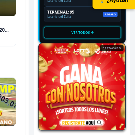
Loteria del Zulia
TERMINAL: 95
REGALO
Loteria del Zulia
2026
VER TODOS
DESTACADO