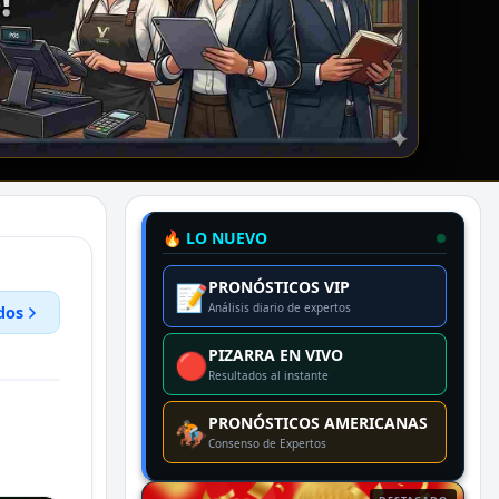
🔥 LO NUEVO
PRONÓSTICOS VIP
📝
Análisis diario de expertos
dos
PIZARRA EN VIVO
🔴
Resultados al instante
PRONÓSTICOS AMERICANAS
🏇
Consenso de Expertos