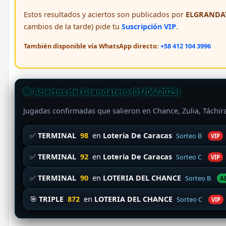
Estos resultados y aciertos son publicados por
ELGRANDAT
cambios de la tarde) pide tu
Suscripción VIP
.
También disponible vía WhatsApp directo:
+58 412 104 3996
🎯 Aciertos del Grandatero (01/06/2025)
Jugadas confirmadas que salieron en Chance, Zulia, Táchi
✅
TERMINAL
98
en
Loteria De Caracas
Sorteo B
VIP
✅
TERMINAL
92
en
Loteria De Caracas
Sorteo C
VIP
✅
TERMINAL
90
en
LOTERIA DEL CHANCE
Sorteo B
A
🎯
TRIPLE
872
en
LOTERIA DEL CHANCE
Sorteo C
VIP