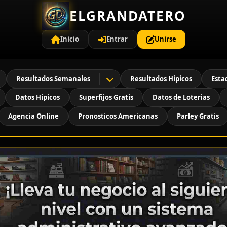
ELGRANDATERO
Inicio
Entrar
Unirse
Resultados Semanales
Resultados Hipicos
Esta
Datos Hipicos
Superfijos Gratis
Datos de Loterias
Agencia Online
Pronosticos Americanas
Parley Gratis