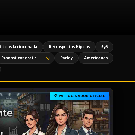
diticas la rinconada
Retrospectos Hipicos
5y6
Pronosticos gratis
Parley
Americanas
PATROCINADOR OFICIAL