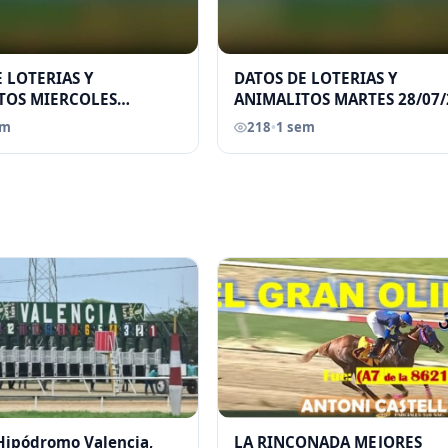
 LOTERIAS Y
DATOS DE LOTERIAS Y
TOS MIERCOLES
ANIMALITOS MARTES 28/07/
026 ELGRANDATERO JOSE
ELGRANDATERO JOSE EREU
em
218
•
1 sem
 Hipódromo Valencia,
LA RINCONADA MEJORES