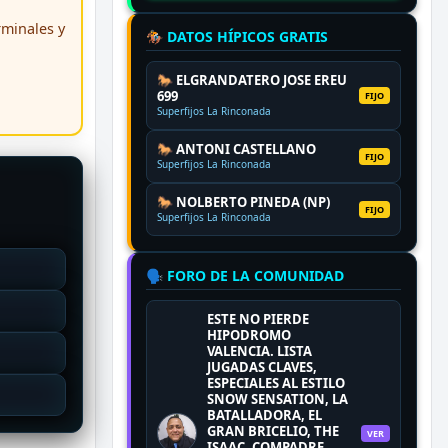
erminales y
🏇 DATOS HÍPICOS GRATIS
🐎 ELGRANDATERO JOSE EREU
699
FIJO
Superfijos La Rinconada
🐎 ANTONI CASTELLANO
FIJO
Superfijos La Rinconada
🐎 NOLBERTO PINEDA (NP)
FIJO
Superfijos La Rinconada
🗣️ FORO DE LA COMUNIDAD
ESTE NO PIERDE
HIPODROMO
VALENCIA. LISTA
JUGADAS CLAVES,
ESPECIALES AL ESTILO
SNOW SENSATION, LA
BATALLADORA, EL
GRAN BRICELIO, THE
VER
ISAAC, COMPADRE