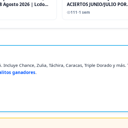
8 Agosto 2026 | Lcdo
ACIERTOS JUNIO/JULIO POR
astellano |
ANTONI CASTELLANO
111
•
1 sem
. Incluye Chance, Zulia, Táchira, Caracas, Triple Dorado y más
alitos ganadores
.