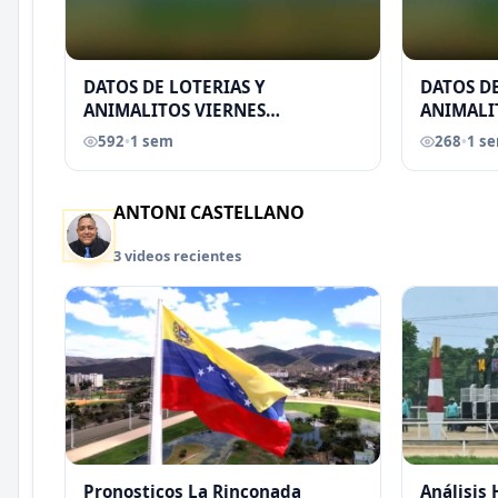
DATOS DE LOTERIAS Y
DATOS DE
ANIMALITOS VIERNES
ANIMALI
31/07/2026
29/07/2
592
•
1 sem
268
•
1 s
EREU
ANTONI CASTELLANO
3 videos recientes
Pronosticos La Rinconada
Análisis