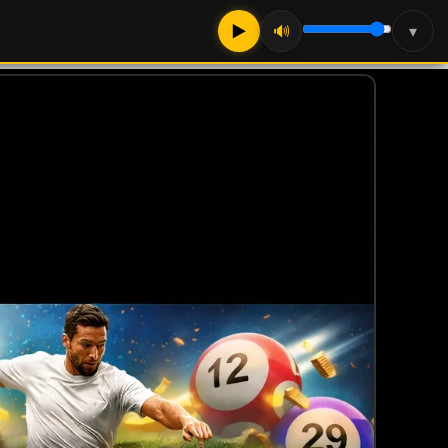
▶
🔊
▾