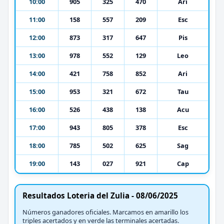
10:00
905
325
470
Ari
11:00
158
557
209
Esc
12:00
873
317
647
Pis
13:00
978
552
129
Leo
14:00
421
758
852
Ari
15:00
953
321
672
Tau
16:00
526
438
138
Acu
17:00
943
805
378
Esc
18:00
785
502
625
Sag
19:00
143
027
921
Cap
Resultados Loteria del Zulia - 08/06/2025
Números ganadores oficiales. Marcamos en amarillo los
triples acertados y en verde las terminales acertadas.