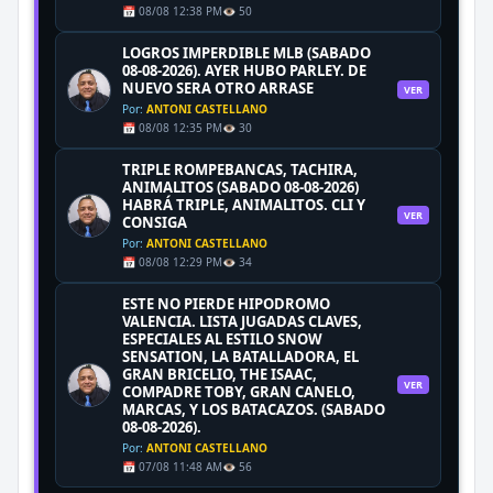
📅 08/08 12:38 PM
👁️ 50
LOGROS IMPERDIBLE MLB (SABADO
08-08-2026). AYER HUBO PARLEY. DE
NUEVO SERA OTRO ARRASE
VER
Por:
ANTONI CASTELLANO
📅 08/08 12:35 PM
👁️ 30
TRIPLE ROMPEBANCAS, TACHIRA,
ANIMALITOS (SABADO 08-08-2026)
HABRÁ TRIPLE, ANIMALITOS. CLI Y
VER
CONSIGA
Por:
ANTONI CASTELLANO
📅 08/08 12:29 PM
👁️ 34
ESTE NO PIERDE HIPODROMO
VALENCIA. LISTA JUGADAS CLAVES,
ESPECIALES AL ESTILO SNOW
SENSATION, LA BATALLADORA, EL
GRAN BRICELIO, THE ISAAC,
VER
COMPADRE TOBY, GRAN CANELO,
MARCAS, Y LOS BATACAZOS. (SABADO
08-08-2026).
Por:
ANTONI CASTELLANO
📅 07/08 11:48 AM
👁️ 56