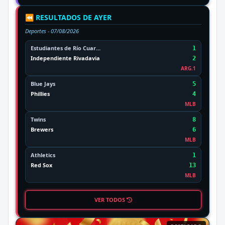
⏪ RESULTADOS DE AYER
Deportes -
07/08/2026
Estudiantes de Río Cuarto
1
Independiente Rivadavia
2
ARG.1
Blue Jays
5
Phillies
4
MLB
Twins
8
Brewers
6
MLB
Athletics
1
Red Sox
13
MLB
VER TODOS