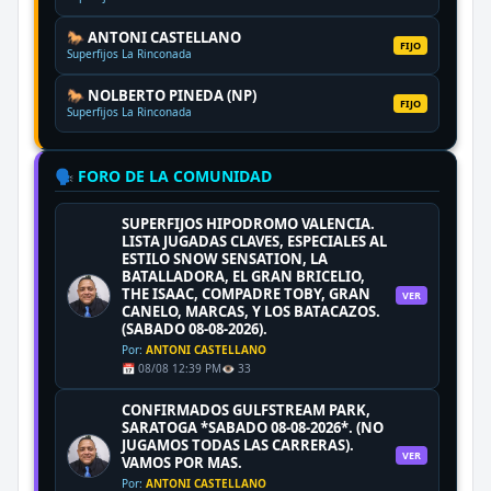
🐎 ANTONI CASTELLANO
FIJO
Superfijos La Rinconada
🐎 NOLBERTO PINEDA (NP)
FIJO
Superfijos La Rinconada
🗣️ FORO DE LA COMUNIDAD
SUPERFIJOS HIPODROMO VALENCIA.
LISTA JUGADAS CLAVES, ESPECIALES AL
ESTILO SNOW SENSATION, LA
BATALLADORA, EL GRAN BRICELIO,
THE ISAAC, COMPADRE TOBY, GRAN
VER
CANELO, MARCAS, Y LOS BATACAZOS.
(SABADO 08-08-2026).
Por:
ANTONI CASTELLANO
📅 08/08 12:39 PM
👁️ 33
CONFIRMADOS GULFSTREAM PARK,
SARATOGA *SABADO 08-08-2026*. (NO
JUGAMOS TODAS LAS CARRERAS).
VER
VAMOS POR MAS.
Por:
ANTONI CASTELLANO