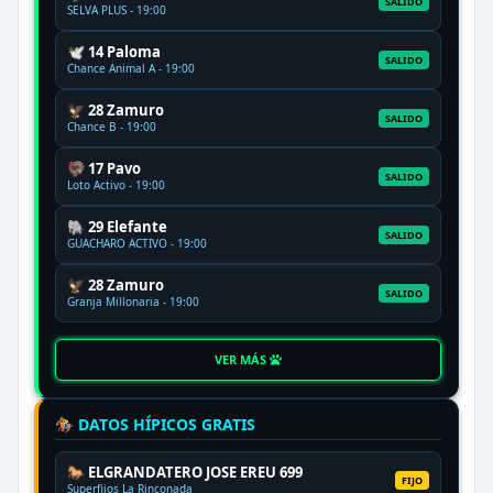
SALIDO
SELVA PLUS - 19:00
🕊️ 14 Paloma
SALIDO
Chance Animal A - 19:00
🦅 28 Zamuro
SALIDO
Chance B - 19:00
🦃 17 Pavo
SALIDO
Loto Activo - 19:00
🐘 29 Elefante
SALIDO
GUACHARO ACTIVO - 19:00
🦅 28 Zamuro
SALIDO
Granja Millonaria - 19:00
VER MÁS
🏇 DATOS HÍPICOS GRATIS
🐎 ELGRANDATERO JOSE EREU 699
FIJO
Superfijos La Rinconada