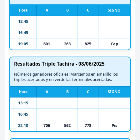
Hora
A
B
C
SIGNO
12:45
16:45
19:05
601
263
825
Cap
Resultados Triple Tachira - 08/06/2025
Números ganadores oficiales. Marcamos en amarillo los
triples acertados y en verde las terminales acertadas.
Hora
A
B
C
SIGNO
13:15
16:45
22:10
706
562
778
Pis