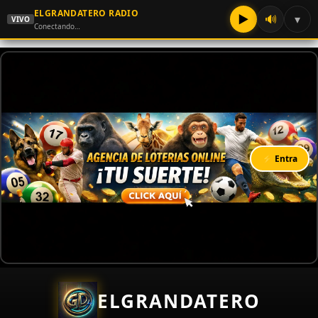
ELGRANDATERO RADIO
▶
🔊
▾
VIVO
Conectando…
⚡ Entra
ELGRANDATERO