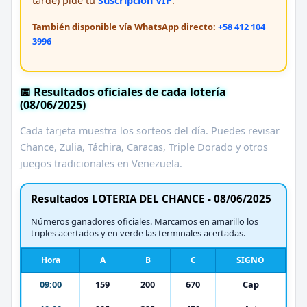
tarde) pide tu
Suscripción VIP
.
También disponible vía WhatsApp directo:
+58 412 104
3996
📅 Resultados oficiales de cada lotería
(08/06/2025)
Cada tarjeta muestra los sorteos del día. Puedes revisar
Chance, Zulia, Táchira, Caracas, Triple Dorado y otros
juegos tradicionales en Venezuela.
Resultados LOTERIA DEL CHANCE - 08/06/2025
Números ganadores oficiales. Marcamos en amarillo los
triples acertados y en verde las terminales acertadas.
Hora
A
B
C
SIGNO
09:00
159
200
670
Cap