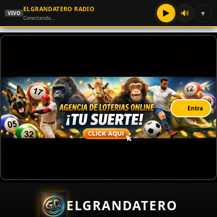
ELGRANDATERO RADIO
▶
🔊
▾
VIVO
Conectando…
⚡ Entra
ELGRANDATERO