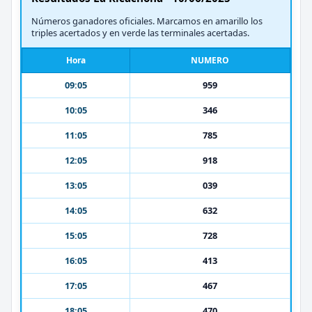
Números ganadores oficiales. Marcamos en amarillo los
triples acertados y en verde las terminales acertadas.
Hora
NUMERO
09:05
959
10:05
346
11:05
785
12:05
918
13:05
039
14:05
632
15:05
728
16:05
413
17:05
467
18:05
470