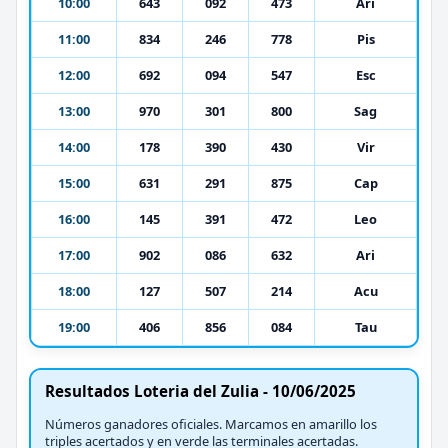
10:00
643
092
473
Ari
11:00
834
246
778
Pis
12:00
692
094
547
Esc
13:00
970
301
800
Sag
14:00
178
390
430
Vir
15:00
631
291
875
Cap
16:00
145
391
472
Leo
17:00
902
086
632
Ari
18:00
127
507
214
Acu
19:00
406
856
084
Tau
Resultados Loteria del Zulia - 10/06/2025
Números ganadores oficiales. Marcamos en amarillo los
triples acertados y en verde las terminales acertadas.