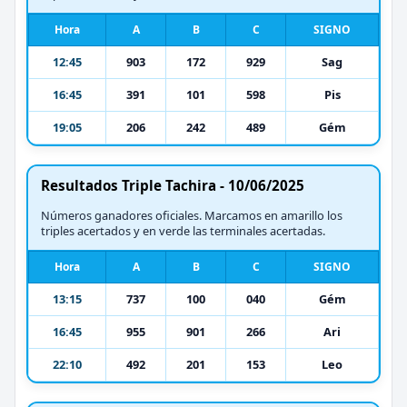
Hora
A
B
C
SIGNO
12:45
903
172
929
Sag
16:45
391
101
598
Pis
19:05
206
242
489
Gém
Resultados Triple Tachira - 10/06/2025
Números ganadores oficiales. Marcamos en amarillo los
triples acertados y en verde las terminales acertadas.
Hora
A
B
C
SIGNO
13:15
737
100
040
Gém
16:45
955
901
266
Ari
22:10
492
201
153
Leo