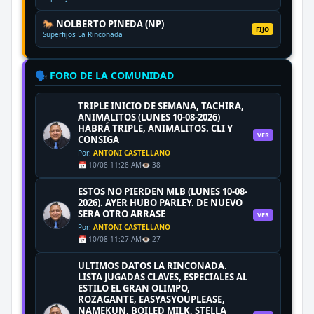
🐎 NOLBERTO PINEDA (NP)
FIJO
Superfijos La Rinconada
🗣️ FORO DE LA COMUNIDAD
TRIPLE INICIO DE SEMANA, TACHIRA,
ANIMALITOS (LUNES 10-08-2026)
HABRÁ TRIPLE, ANIMALITOS. CLI Y
VER
CONSIGA
Por:
ANTONI CASTELLANO
📅 10/08 11:28 AM
👁️ 38
ESTOS NO PIERDEN MLB (LUNES 10-08-
2026). AYER HUBO PARLEY. DE NUEVO
SERA OTRO ARRASE
VER
Por:
ANTONI CASTELLANO
📅 10/08 11:27 AM
👁️ 27
ULTIMOS DATOS LA RINCONADA.
LISTA JUGADAS CLAVES, ESPECIALES AL
ESTILO EL GRAN OLIMPO,
ROZAGANTE, EASYASYOUPLEASE,
NAMEKUN, BOILED MILK, STELLA