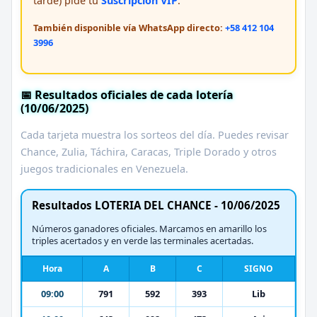
tarde) pide tu
Suscripción VIP
.
También disponible vía WhatsApp directo:
+58 412 104
3996
📅 Resultados oficiales de cada lotería
(10/06/2025)
Cada tarjeta muestra los sorteos del día. Puedes revisar
Chance, Zulia, Táchira, Caracas, Triple Dorado y otros
juegos tradicionales en Venezuela.
Resultados LOTERIA DEL CHANCE - 10/06/2025
Números ganadores oficiales. Marcamos en amarillo los
triples acertados y en verde las terminales acertadas.
Hora
A
B
C
SIGNO
09:00
791
592
393
Lib