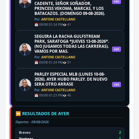
VER
CADENTE, SEÑOR SOÑADOR,
PRINCESS VEKOMA, MARCAS, Y LOS
BATACAZOS. (DOMINGO 09-08-2026).
Por:
ANTONI CASTELLANO
📅 09/08 01:24 PM
👁️ 41
SEGUIRA LA RACHA GULFSTREAM
PARK, SARATOGA *JUEVES 13-08-2026*.
(NO JUGAMOS TODAS LAS CARRERAS).
VER
VAMOS POR MAS.
Por:
ANTONI CASTELLANO
📅 09/08 01:24 PM
👁️ 51
PARLEY ESPECIAL MLB (LUNES 10-08-
2026). AYER HUBO PARLEY. DE NUEVO
SERA OTRO ARRASE
VER
Por:
ANTONI CASTELLANO
📅 09/08 01:23 PM
👁️ 46
⏪ RESULTADOS DE AYER
Deportes -
09/08/2026
Braves
2
Yankees
1