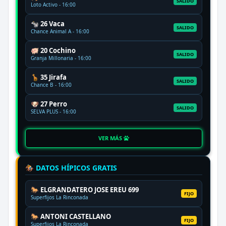
SALIDO
Loto Activo - 16:00
🐄 26 Vaca
SALIDO
Chance Animal A - 16:00
🐖 20 Cochino
SALIDO
Granja Millonaria - 16:00
🦒 35 Jirafa
SALIDO
Chance B - 16:00
🐶 27 Perro
SALIDO
SELVA PLUS - 16:00
VER MÁS
🏇 DATOS HÍPICOS GRATIS
🐎 ELGRANDATERO JOSE EREU 699
FIJO
Superfijos La Rinconada
🐎 ANTONI CASTELLANO
FIJO
Superfijos La Rinconada