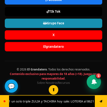
TIk Tok
Grupo Face
X
Elgrandatero
© 2026
El Grandatero
. Todos los derechos reservados.
Contenido exclusivo para mayores de 18 años (+18). Juega con
2
responsabilidad.
🔔
Sobre Nosotros
Recursos
💬
⬆
LIA y TACHIRA hoy sale: LOTERIA al 8621 luego envía ya: ANIMAL al 8621 j