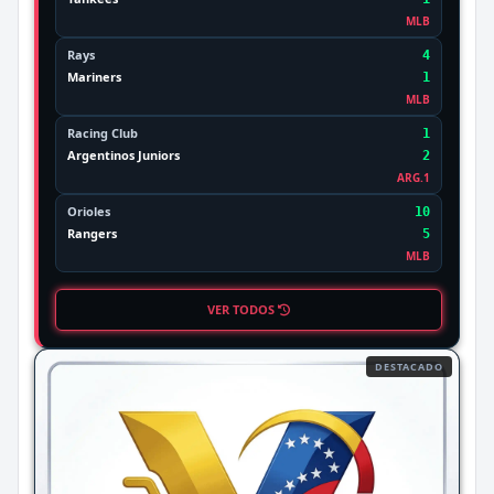
MLB
Rays
4
Mariners
1
MLB
Racing Club
1
Argentinos Juniors
2
ARG.1
Orioles
10
Rangers
5
MLB
VER TODOS
DESTACADO