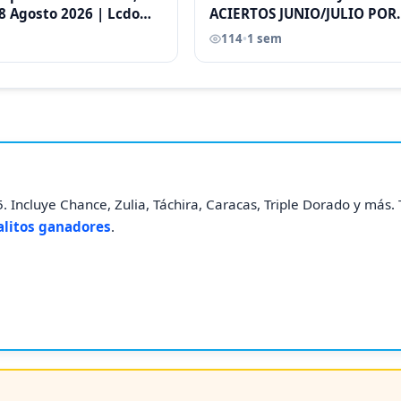
8 Agosto 2026 | Lcdo
ACIERTOS JUNIO/JULIO POR
astellano |
ANTONI CASTELLANO
114
•
1 sem
. Incluye Chance, Zulia, Táchira, Caracas, Triple Dorado y más
alitos ganadores
.