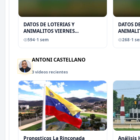
DATOS DE LOTERIAS Y
DATOS DE
ANIMALITOS VIERNES
ANIMALI
31/07/2026
29/07/2
594
•
1 sem
268
•
1 s
EREU
ANTONI CASTELLANO
3 videos recientes
Pronosticos La Rinconada
Análisis