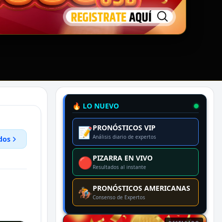
🔥 LO NUEVO
PRONÓSTICOS VIP
📝
Análisis diario de expertos
dos
PIZARRA EN VIVO
🔴
Resultados al instante
PRONÓSTICOS AMERICANAS
🏇
Consenso de Expertos