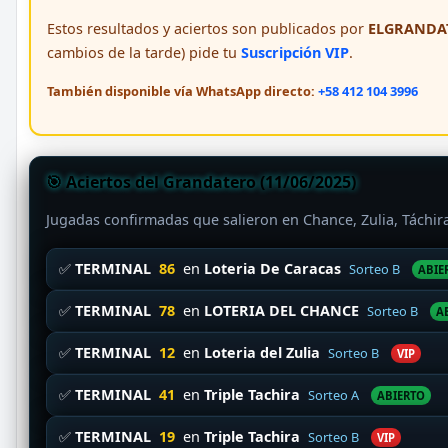
Estos resultados y aciertos son publicados por
ELGRANDAT
cambios de la tarde) pide tu
Suscripción VIP
.
También disponible vía WhatsApp directo:
+58 412 104 3996
🎯 Aciertos del Grandatero (11/06/2025)
Jugadas confirmadas que salieron en Chance, Zulia, Táchi
✅
TERMINAL
86
en
Loteria De Caracas
Sorteo B
ABIE
✅
TERMINAL
78
en
LOTERIA DEL CHANCE
Sorteo B
A
✅
TERMINAL
12
en
Loteria del Zulia
Sorteo B
VIP
✅
TERMINAL
41
en
Triple Tachira
Sorteo A
ABIERTO
✅
TERMINAL
19
en
Triple Tachira
Sorteo B
VIP