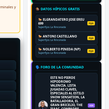
erminales y
🏇 DATOS HÍPICOS GRATIS
🐎 ELGRANDATERO JOSE EREU
699
FIJO
Superfijos La Rinconada
🐎 ANTONI CASTELLANO
FIJO
Superfijos La Rinconada
🐎 NOLBERTO PINEDA (NP)
FIJO
Superfijos La Rinconada
🗣️ FORO DE LA COMUNIDAD
ESTE NO PIERDE
HIPODROMO
VALENCIA. LISTA
JUGADAS CLAVES,
ESPECIALES AL ESTILO
SNOW SENSATION, LA
BATALLADORA, EL
GRAN BRICELIO, THE
VER
ISAAC, COMPADRE