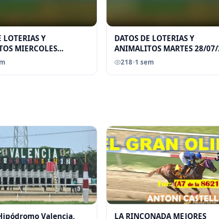
 LOTERIAS Y
DATOS DE LOTERIAS Y
TOS MIERCOLES
ANIMALITOS MARTES 28/07/
026 ELGRANDATERO JOSE
ELGRANDATERO JOSE EREU
em
218
•
1 sem
 Hipódromo Valencia,
LA RINCONADA MEJORES