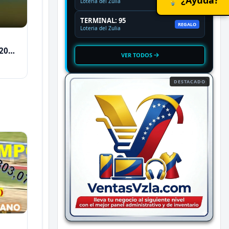
Loteria del Zulia
TERMINAL: 95
REGALO
Loteria del Zulia
2026
VER TODOS
DESTACADO