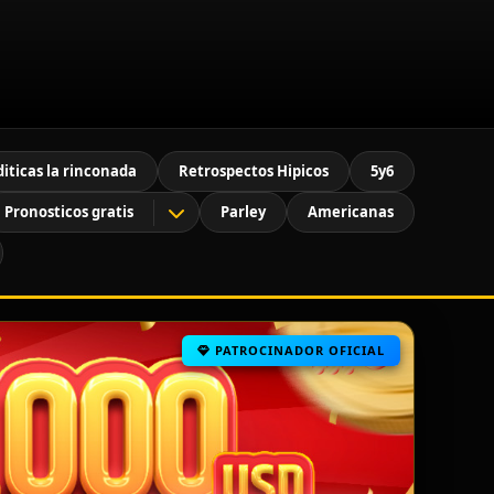
diticas la rinconada
Retrospectos Hipicos
5y6
Pronosticos gratis
Parley
Americanas
PATROCINADOR OFICIAL