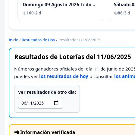
Domingo 09 Agosto 2026 Lcdo
Sábado 0
Antoni Castellano
Antoni C
160
•
2 d
86
•
3 d
Inicio
/
Resultados de Hoy
/
Resultados (11/06/2025)
Resultados de Loterías del 11/06/2025
Números ganadores oficiales del día 11 de junio de 2025
puedes ver
los resultados de hoy
o consultar
los anim
Ver resultados de otro día:
📲 Información verificada