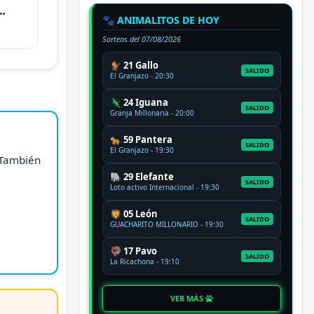
🐾 ANIMALITOS DE HOY
Sorteos del
07/08/2026
🐓 21 Gallo
SALIDO
El Granjazo - 20:30
🦎 24 Iguana
SALIDO
Granja Millonaria - 20:00
🐆 59 Pantera
SALIDO
El Granjazo - 19:30
. También
🐘 29 Elefante
SALIDO
Loto activo Internacional - 19:30
🦁 05 León
SALIDO
GUACHARITO MILLONARIO - 19:30
🦃 17 Pavo
SALIDO
La Ricachona - 19:10
VER MÁS