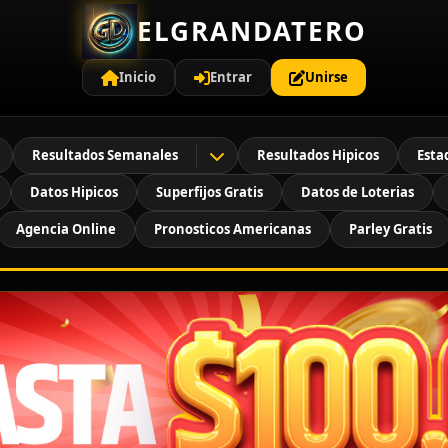
ELGRANDATERO
Inicio
Entrar
Unirse
Resultados Semanales
Resultados Hipicos
Esta
Datos Hipicos
Superfijos Gratis
Datos de Loterias
Agencia Online
Pronosticos Americanas
Parley Gratis