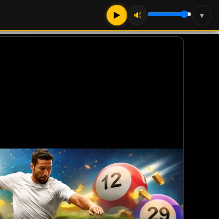
▶
🔊
▾