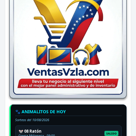
🐾 ANIMALITOS DE HOY
Sorteos del
10/08/2026
🐭 08 Ratón
SALIDO
Granja Millonaria - 09:00