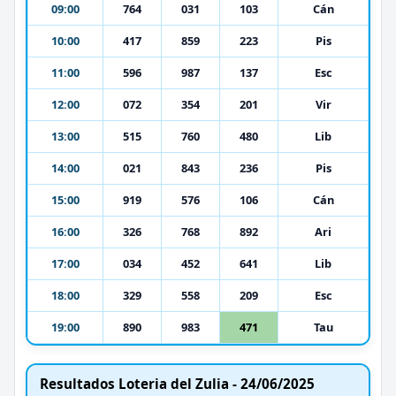
09:00
764
031
103
Cán
10:00
417
859
223
Pis
11:00
596
987
137
Esc
12:00
072
354
201
Vir
13:00
515
760
480
Lib
14:00
021
843
236
Pis
15:00
919
576
106
Cán
16:00
326
768
892
Ari
17:00
034
452
641
Lib
18:00
329
558
209
Esc
19:00
890
983
471
Tau
Resultados Loteria del Zulia - 24/06/2025