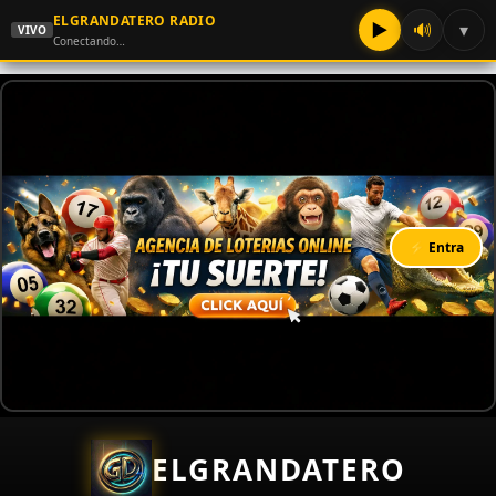
ELGRANDATERO RADIO
▶
🔊
▾
VIVO
Conectando…
⚡ Entra
ELGRANDATERO