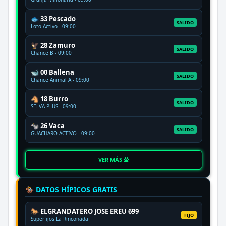
🐟 33 Pescado
SALIDO
Loto Activo - 09:00
🦅 28 Zamuro
SALIDO
Chance B - 09:00
🐋 00 Ballena
SALIDO
Chance Animal A - 09:00
🐴 18 Burro
SALIDO
SELVA PLUS - 09:00
🐄 26 Vaca
SALIDO
GUACHARO ACTIVO - 09:00
VER MÁS
🏇 DATOS HÍPICOS GRATIS
🐎 ELGRANDATERO JOSE EREU 699
FIJO
Superfijos La Rinconada