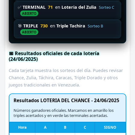
✅
TERMINAL
71
en
Loteria del Zulia
Sorteo C
ABIERTO
🎯
TRIPLE
730
en
Triple Tachira
Sorteo B
ABIERTO
📅 Resultados oficiales de cada lotería
(24/06/2025)
Cada tarjeta muestra los sorteos del día. Puedes revisar
Chance, Zulia, Táchira, Caracas, Triple Dorado y otros
juegos tradicionales en Venezuela.
Resultados LOTERIA DEL CHANCE - 24/06/2025
Números ganadores oficiales. Marcamos en amarillo los
triples acertados y en verde las terminales acertadas.
Hora
A
B
C
SIGNO