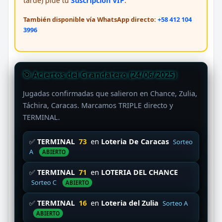
tarde) pide tu
Suscripción VIP
.
También disponible vía WhatsApp directo:
+58 412 104
3996
🎯 Aciertos del Grandatero (24/06/2025)
Jugadas confirmadas que salieron en Chance, Zulia,
Táchira, Caracas. Marcamos TRIPLE directo y
TERMINAL.
✅
TERMINAL
73
en
Loteria De Caracas
Sorteo
A
ABIERTO
✅
TERMINAL
71
en
LOTERIA DEL CHANCE
Sorteo C
ABIERTO
✅
TERMINAL
16
en
Loteria del Zulia
Sorteo A
ABIERTO