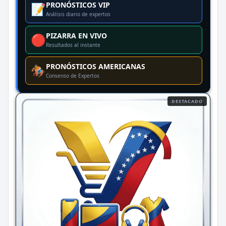
PRONÓSTICOS VIP
📝
Análisis diario de expertos
PIZARRA EN VIVO
🔴
Resultados al instante
PRONÓSTICOS AMERICANAS
🏇
Consenso de Expertos
DESTACADO