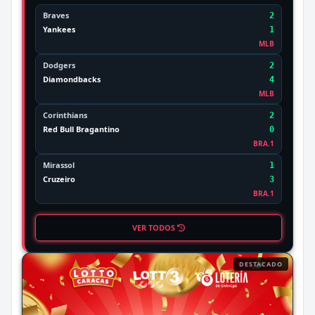
Braves
2
Yankees
1
MLB
Dodgers
2
Diamondbacks
4
MLB
Corinthians
2
Red Bull Bragantino
0
BRA.1
Mirassol
1
Cruzeiro
3
BRA.1
VER TODOS
DESTACADO