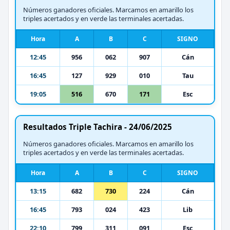
Números ganadores oficiales. Marcamos en amarillo los
triples acertados y en verde las terminales acertadas.
Hora
A
B
C
SIGNO
12:45
956
062
907
Cán
16:45
127
929
010
Tau
19:05
516
670
171
Esc
Resultados Triple Tachira - 24/06/2025
Números ganadores oficiales. Marcamos en amarillo los
triples acertados y en verde las terminales acertadas.
Hora
A
B
C
SIGNO
13:15
682
730
224
Cán
16:45
793
024
423
Lib
22:10
799
311
091
Esc