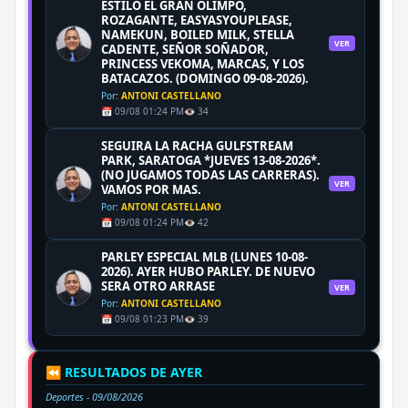
ESTILO EL GRAN OLIMPO,
ROZAGANTE, EASYASYOUPLEASE,
NAMEKUN, BOILED MILK, STELLA
VER
CADENTE, SEÑOR SOÑADOR,
PRINCESS VEKOMA, MARCAS, Y LOS
BATACAZOS. (DOMINGO 09-08-2026).
Por:
ANTONI CASTELLANO
📅 09/08 01:24 PM
👁️ 34
SEGUIRA LA RACHA GULFSTREAM
PARK, SARATOGA *JUEVES 13-08-2026*.
(NO JUGAMOS TODAS LAS CARRERAS).
VER
VAMOS POR MAS.
Por:
ANTONI CASTELLANO
📅 09/08 01:24 PM
👁️ 42
PARLEY ESPECIAL MLB (LUNES 10-08-
2026). AYER HUBO PARLEY. DE NUEVO
SERA OTRO ARRASE
VER
Por:
ANTONI CASTELLANO
📅 09/08 01:23 PM
👁️ 39
⏪ RESULTADOS DE AYER
Deportes -
09/08/2026