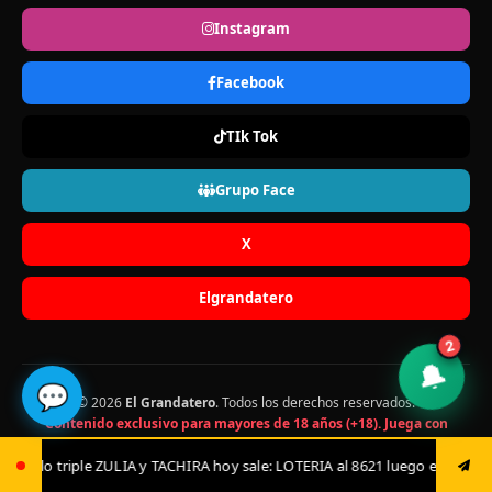
Instagram
Facebook
TIk Tok
Grupo Face
X
Elgrandatero
2
🔔
💬
© 2026
El Grandatero
. Todos los derechos reservados.
Contenido exclusivo para mayores de 18 años (+18). Juega con
responsabilidad.
Sobre Nosotros
Recursos
IRA hoy sale: LOTERIA al 8621 luego envía ya: ANIMAL al 8621 jugada fija