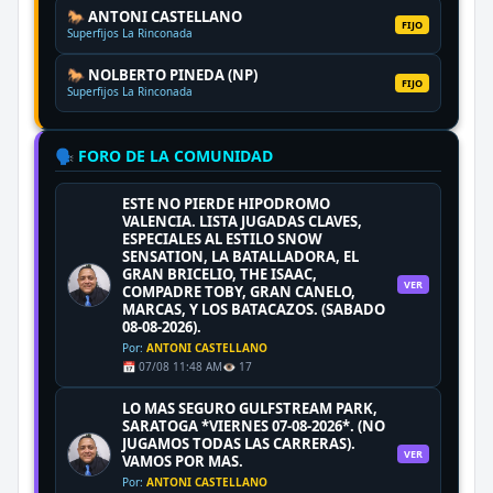
🐎 ANTONI CASTELLANO
FIJO
Superfijos La Rinconada
🐎 NOLBERTO PINEDA (NP)
FIJO
Superfijos La Rinconada
🗣️ FORO DE LA COMUNIDAD
ESTE NO PIERDE HIPODROMO
VALENCIA. LISTA JUGADAS CLAVES,
ESPECIALES AL ESTILO SNOW
SENSATION, LA BATALLADORA, EL
GRAN BRICELIO, THE ISAAC,
VER
COMPADRE TOBY, GRAN CANELO,
MARCAS, Y LOS BATACAZOS. (SABADO
08-08-2026).
Por:
ANTONI CASTELLANO
📅 07/08 11:48 AM
👁️ 17
LO MAS SEGURO GULFSTREAM PARK,
SARATOGA *VIERNES 07-08-2026*. (NO
JUGAMOS TODAS LAS CARRERAS).
VER
VAMOS POR MAS.
Por:
ANTONI CASTELLANO