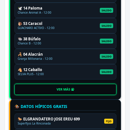
🕊️ 14 Paloma
SALIDO
Chance Animal A - 12:00
🐌 53 Caracol
SALIDO
GUACHARO ACTIVO - 12:00
🐃 38 Búfalo
SALIDO
Chance B - 12:00
🦂 04 Alacrán
SALIDO
Granja Millonaria - 12:00
🐴 12 Caballo
SALIDO
SELVA PLUS - 12:00
VER MÁS
🏇 DATOS HÍPICOS GRATIS
🐎 ELGRANDATERO JOSE EREU 699
FIJO
Superfijos La Rinconada