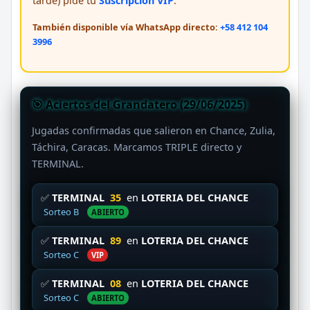
tarde) pide tu
Suscripción VIP
.
También disponible vía WhatsApp directo:
+58 412 104
3996
🎯 Aciertos del Grandatero (29/06/2025)
Jugadas confirmadas que salieron en Chance, Zulia,
Táchira, Caracas. Marcamos TRIPLE directo y
TERMINAL.
✅
TERMINAL
35
en
LOTERIA DEL CHANCE
Sorteo B
ABIERTO
✅
TERMINAL
89
en
LOTERIA DEL CHANCE
Sorteo C
VIP
✅
TERMINAL
08
en
LOTERIA DEL CHANCE
Sorteo C
ABIERTO