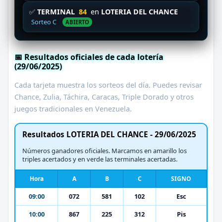
✅
TERMINAL
84
en
LOTERIA DEL CHANCE
Sorteo C
ABIERTO
📅 Resultados oficiales de cada lotería
(29/06/2025)
Cada tarjeta muestra los sorteos del día. Puedes revisar
Chance, Zulia, Táchira, Caracas, Triple Dorado y otros
juegos tradicionales en Venezuela.
Resultados LOTERIA DEL CHANCE - 29/06/2025
Números ganadores oficiales. Marcamos en amarillo los
triples acertados y en verde las terminales acertadas.
Hora
A
B
C
SIGNO
09:00
072
581
102
Esc
10:00
867
225
312
Pis