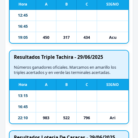
Hora
A
B
C
SIGNO
12:45
16:45
19:05
450
317
434
Acu
Resultados Triple Tachira - 29/06/2025
Números ganadores oficiales. Marcamos en amarillo los
triples acertados y en verde las terminales acertadas.
Hora
A
B
C
SIGNO
13:15
16:45
22:10
983
522
796
Ari
Resultados Loteria De Caracas - 29/06/2025