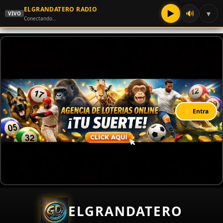
ELGRANDATERO RADIO
▶
🔊
▾
VIVO
Conectando…
⚡ Entra
ELGRANDATERO