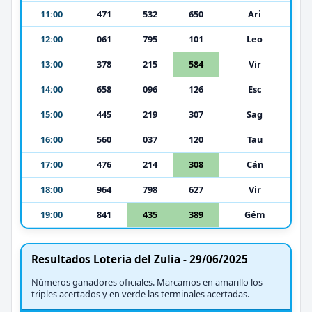
11:00
471
532
650
Ari
12:00
061
795
101
Leo
13:00
378
215
584
Vir
14:00
658
096
126
Esc
15:00
445
219
307
Sag
16:00
560
037
120
Tau
17:00
476
214
308
Cán
18:00
964
798
627
Vir
19:00
841
435
389
Gém
Resultados Loteria del Zulia - 29/06/2025
Números ganadores oficiales. Marcamos en amarillo los
triples acertados y en verde las terminales acertadas.