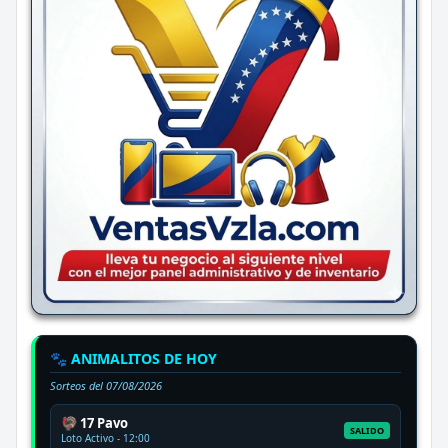
🐾 ANIMALITOS DE HOY
Sorteos del
07/08/2026
🦃 17 Pavo
SALIDO
Loto Activo - 12:00