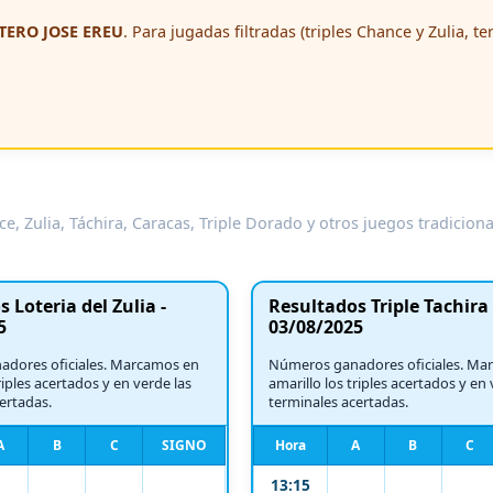
ERO JOSE EREU
. Para jugadas filtradas (triples Chance y Zulia, t
e, Zulia, Táchira, Caracas, Triple Dorado y otros juegos tradicion
 Loteria del Zulia -
Resultados Triple Tachira 
5
03/08/2025
dores oficiales. Marcamos en
Números ganadores oficiales. Ma
riples acertados y en verde las
amarillo los triples acertados y en 
ertadas.
terminales acertadas.
A
B
C
SIGNO
Hora
A
B
C
13:15