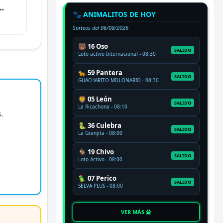
🐾 ANIMALITOS DE HOY
Sorteos del
06/08/2026
🐻 16 Oso
SALIDO
Loto activo Internacional - 08:30
🐆 59 Pantera
SALIDO
GUACHARITO MILLONARIO - 08:30
🦁 05 León
SALIDO
La Ricachona - 08:10
.
🐍 36 Culebra
SALIDO
La Granjita - 08:00
🐐 19 Chivo
SALIDO
Loto Activo - 08:00
🦜 07 Perico
SALIDO
SELVA PLUS - 08:00
VER MÁS