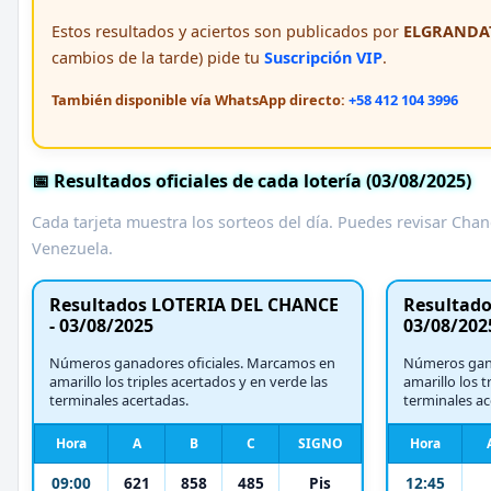
Estos resultados y aciertos son publicados por
ELGRANDAT
cambios de la tarde) pide tu
Suscripción VIP
.
También disponible vía WhatsApp directo:
+58 412 104 3996
📅 Resultados oficiales de cada lotería (03/08/2025)
Cada tarjeta muestra los sorteos del día. Puedes revisar Chanc
Venezuela.
Resultados LOTERIA DEL CHANCE
Resultados
- 03/08/2025
03/08/202
Números ganadores oficiales. Marcamos en
Números gana
amarillo los triples acertados y en verde las
amarillo los t
terminales acertadas.
terminales ac
Hora
A
B
C
SIGNO
Hora
09:00
621
858
485
Pis
12:45