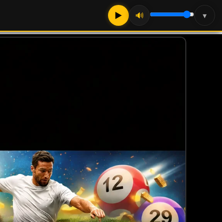
▶
🔊
▾