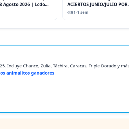
8 Agosto 2026 | Lcdo
ACIERTOS JUNIO/JULIO POR
astellano |
ANTONI CASTELLANO
91
•
1 sem
5. Incluye Chance, Zulia, Táchira, Caracas, Triple Dorado y más
los animalitos ganadores
.