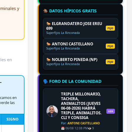
erminales y
🏇 DATOS HÍPICOS GRATIS
🐎 ELGRANDATERO JOSE EREU
699
FIJO
Superfijos La Rinconada
🐎 ANTONI CASTELLANO
FIJO
Superfijos La Rinconada
ales en
🐎 NOLBERTO PINEDA (NP)
FIJO
Superfijos La Rinconada
🗣️ FORO DE LA COMUNIDAD
-
TRIPLE MILLONARIO,
rcamos en
TACHIRA,
verde las
ANIMALITOS (JUEVES
06-08-2026) HABRÁ
VER
TRIPLE, ANIMALITOS.
CLI Y CONSIGA
SIGNO
Por:
ANTONI CASTELLANO
📅 06/08 12:08 PM
👁️ 9