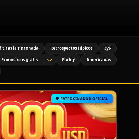
diticas la rinconada
Retrospectos Hipicos
5y6
Pronosticos gratis
Parley
Americanas
PATROCINADOR OFICIAL