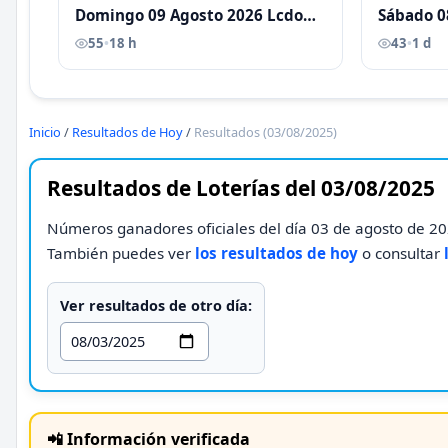
Domingo 09 Agosto 2026 Lcdo
Sábado 0
Antoni Castellano
Antoni C
55
•
18 h
43
•
1 d
Inicio
/
Resultados de Hoy
/
Resultados (03/08/2025)
Resultados de Loterías del 03/08/2025
Números ganadores oficiales del día 03 de agosto de 202
También puedes ver
los resultados de hoy
o consultar
Ver resultados de otro día:
📲 Información verificada