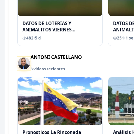
DATOS DE LOTERIAS Y
DATOS DE
ANIMALITOS VIERNES
ANIMALI
31/07/2026
29/07/2
482
•
5 d
251
•
1 s
EREU
ANTONI CASTELLANO
3 videos recientes
Pronosticos La Rinconada
Análisis