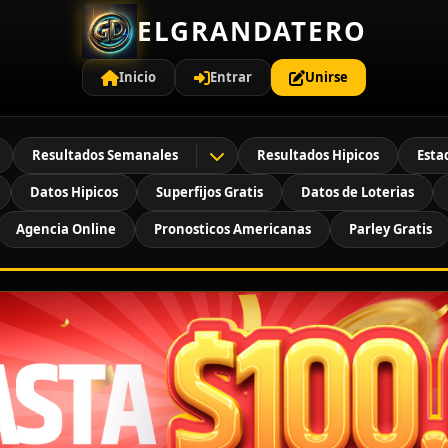
ELGRANDATERO
Inicio
Entrar
Unirse
Resultados Semanales
Resultados Hipicos
Esta
Datos Hipicos
Superfijos Gratis
Datos de Loterias
Agencia Online
Pronosticos Americanas
Parley Gratis