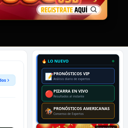
🔥 LO NUEVO
PRONÓSTICOS VIP
📝
Análisis diario de expertos
dos
PIZARRA EN VIVO
🔴
Resultados al instante
PRONÓSTICOS AMERICANAS
🏇
Consenso de Expertos