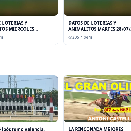
 LOTERIAS Y
DATOS DE LOTERIAS Y
TOS MIERCOLES
ANIMALITOS MARTES 28/07/
026 ELGRANDATERO JOSE
ELGRANDATERO JOSE EREU
em
205
•
1 sem
 Hipódromo Valencia,
LA RINCONADA MEJORES