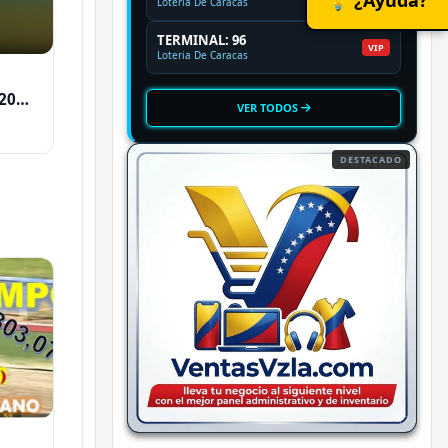
Loteria De Caracas
TERMINAL: 96
VIP
Loteria De Caracas
2026
VER TODOS
DESTACADO