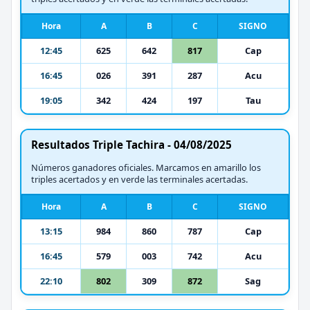
Hora
A
B
C
SIGNO
12:45
625
642
817
Cap
16:45
026
391
287
Acu
19:05
342
424
197
Tau
Resultados Triple Tachira - 04/08/2025
Números ganadores oficiales. Marcamos en amarillo los
triples acertados y en verde las terminales acertadas.
Hora
A
B
C
SIGNO
13:15
984
860
787
Cap
16:45
579
003
742
Acu
22:10
802
309
872
Sag