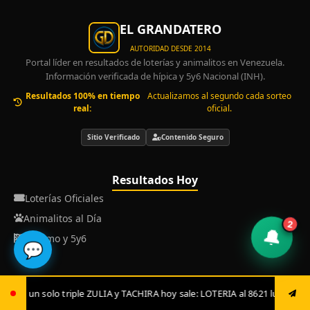
EL GRANDATERO
AUTORIDAD DESDE 2014
Portal líder en resultados de loterías y animalitos en Venezuela.
Información verificada de hípica y 5y6 Nacional (INH).
Resultados 100% en tiempo
Actualizamos al segundo cada sorteo
real:
oficial.
Sitio Verificado
Contenido Seguro
Resultados Hoy
Loterías Oficiales
Animalitos al Día
2
🔔
Hipismo y 5y6
💬
WhatsApp
 TACHIRA hoy sale: LOTERIA al 8621 luego envía ya: ANIMAL al 8621 jugada