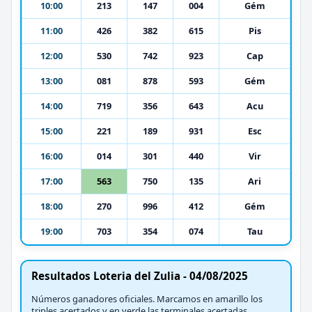
10:00
213
147
004
Gém
11:00
426
382
615
Pis
12:00
530
742
923
Cap
13:00
081
878
593
Gém
14:00
719
356
643
Acu
15:00
221
189
931
Esc
16:00
014
301
440
Vir
17:00
563
750
135
Ari
18:00
270
996
412
Gém
19:00
703
354
074
Tau
Resultados Loteria del Zulia - 04/08/2025
Números ganadores oficiales. Marcamos en amarillo los
triples acertados y en verde las terminales acertadas.