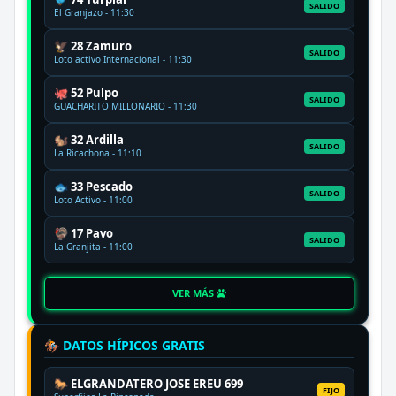
SALIDO
El Granjazo - 11:30
🦅 28 Zamuro
SALIDO
Loto activo Internacional - 11:30
🐙 52 Pulpo
SALIDO
GUACHARITO MILLONARIO - 11:30
🐿️ 32 Ardilla
SALIDO
La Ricachona - 11:10
🐟 33 Pescado
SALIDO
Loto Activo - 11:00
🦃 17 Pavo
SALIDO
La Granjita - 11:00
VER MÁS
🏇 DATOS HÍPICOS GRATIS
🐎 ELGRANDATERO JOSE EREU 699
FIJO