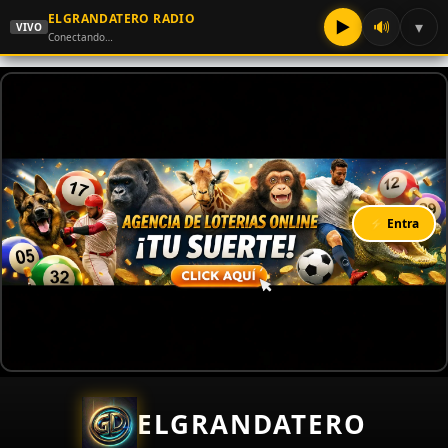
ELGRANDATERO RADIO
▶
🔊
▾
VIVO
Conectando…
⚡ Entra
ELGRANDATERO