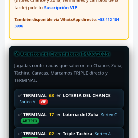
(triples Chance y Zulia, terminales y cambios de la
tarde) pide tu
Suscripción VIP
.
También disponible vía WhatsApp directo:
+58 412 104
3996
🎯 Aciertos del Grandatero (04/08/2025)
Jugadas confirmadas que salieron en Chance, Zulia,
Táchira, Caracas. Marcamos TRIPLE directo y
TERMINAL.
✅
TERMINAL
63
en
LOTERIA DEL CHANCE
Sorteo A
VIP
✅
TERMINAL
17
en
Loteria del Zulia
Sorteo C
ABIERTO
✅
TERMINAL
02
en
Triple Tachira
Sorteo A