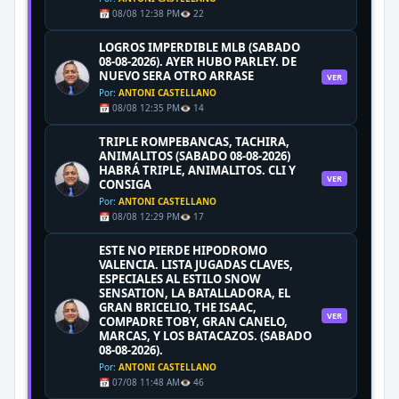
📅 08/08 12:38 PM
👁️ 22
LOGROS IMPERDIBLE MLB (SABADO
08-08-2026). AYER HUBO PARLEY. DE
NUEVO SERA OTRO ARRASE
VER
Por:
ANTONI CASTELLANO
📅 08/08 12:35 PM
👁️ 14
TRIPLE ROMPEBANCAS, TACHIRA,
ANIMALITOS (SABADO 08-08-2026)
HABRÁ TRIPLE, ANIMALITOS. CLI Y
VER
CONSIGA
Por:
ANTONI CASTELLANO
📅 08/08 12:29 PM
👁️ 17
ESTE NO PIERDE HIPODROMO
VALENCIA. LISTA JUGADAS CLAVES,
ESPECIALES AL ESTILO SNOW
SENSATION, LA BATALLADORA, EL
GRAN BRICELIO, THE ISAAC,
VER
COMPADRE TOBY, GRAN CANELO,
MARCAS, Y LOS BATACAZOS. (SABADO
08-08-2026).
Por:
ANTONI CASTELLANO
📅 07/08 11:48 AM
👁️ 46