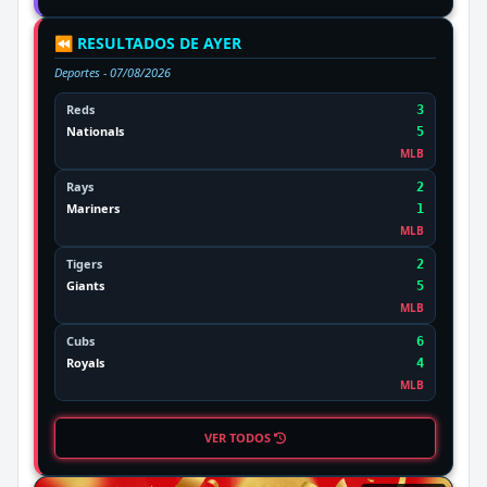
⏪ RESULTADOS DE AYER
Deportes -
07/08/2026
Reds
3
Nationals
5
MLB
Rays
2
Mariners
1
MLB
Tigers
2
Giants
5
MLB
Cubs
6
Royals
4
MLB
VER TODOS