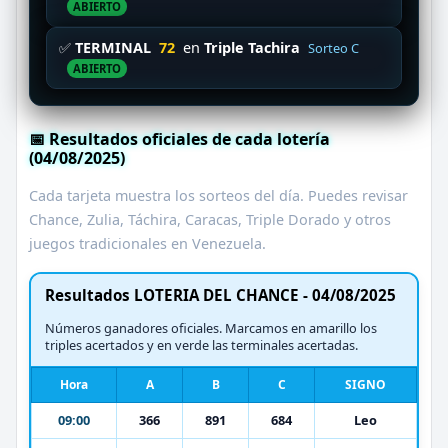
ABIERTO
✅
TERMINAL
72
en
Triple Tachira
Sorteo C
ABIERTO
📅 Resultados oficiales de cada lotería
(04/08/2025)
Cada tarjeta muestra los sorteos del día. Puedes revisar
Chance, Zulia, Táchira, Caracas, Triple Dorado y otros
juegos tradicionales en Venezuela.
Resultados LOTERIA DEL CHANCE - 04/08/2025
Números ganadores oficiales. Marcamos en amarillo los
triples acertados y en verde las terminales acertadas.
Hora
A
B
C
SIGNO
09:00
366
891
684
Leo