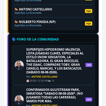
Superfijos La Rinconada
🐎 ANTONI CASTELLANO
FIJO
Superfijos La Rinconada
🐎 NOLBERTO PINEDA (NP)
FIJO
Superfijos La Rinconada
🗣️ FORO DE LA COMUNIDAD
SUPERFIJOS HIPODROMO VALENCIA.
LISTA JUGADAS CLAVES, ESPECIALES AL
ESTILO SNOW SENSATION, LA
BATALLADORA, EL GRAN BRICELIO,
THE ISAAC, COMPADRE TOBY, GRAN
VER
CANELO, MARCAS, Y LOS BATACAZOS.
(SABADO 08-08-2026).
Por:
ANTONI CASTELLANO
📅 08/08 12:39 PM
👁️ 14
CONFIRMADOS GULFSTREAM PARK,
SARATOGA *SABADO 08-08-2026*. (NO
JUGAMOS TODAS LAS CARRERAS).
VER
VAMOS POR MAS.
Por:
ANTONI CASTELLANO