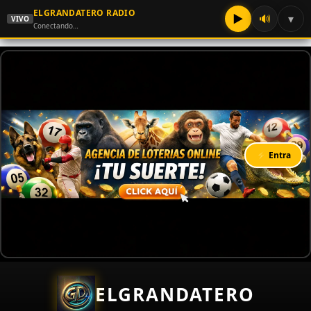
ELGRANDATERO RADIO
▶
🔊
▾
VIVO
Conectando…
⚡ Entra
ELGRANDATERO