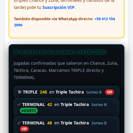
(triples Chance y Zulia, terminales y cambios de la
tarde) pide tu
Suscripción VIP
.
También disponible vía WhatsApp directo:
+58 412 104
3996
🎯 Aciertos del Grandatero (14/08/2025)
Jugadas confirmadas que salieron en Chance, Zulia,
Táchira, Caracas. Marcamos TRIPLE directo y
TERMINAL.
🎯
TRIPLE
248
en
Triple Tachira
Sorteo B
VIP
✅
TERMINAL
42
en
Triple Tachira
Sorteo B
ABIERTO
✅
TERMINAL
48
en
Triple Tachira
Sorteo B
VIP