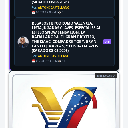
(SABADO 08-08-2026).
Por:
ANTONI CASTELLANO
📅 06/08 12:00 PM
👁️ 20
REGALOS HIPODROMO VALENCIA.
LISTA JUGADAS CLAVES, ESPECIALES AL
ESTILO SNOW SENSATION, LA
BATALLADORA, EL GRAN BRICELIO,
THE ISAAC, COMPADRE TOBY, GRAN
VER
CANELO, MARCAS, Y LOS BATACAZOS.
(SABADO 08-08-2026).
Por:
ANTONI CASTELLANO
📅 05/08 02:33 PM
👁️ 41
DESTACADO