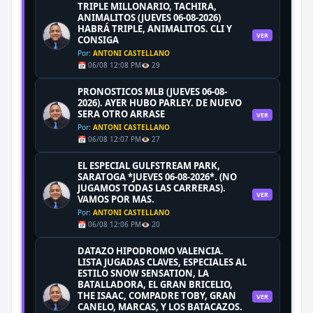
TRIPLE MILLONARIO, TACHIRA,
ANIMALITOS (JUEVES 06-08-2026)
HABRÁ TRIPLE, ANIMALITOS. CLI Y
VER
CONSIGA
Por:
ANTONI CASTELLANO
📅 06/08 12:08 PM
👁️ 29
PRONOSTICOS MLB (JUEVES 06-08-
2026). AYER HUBO PARLEY. DE NUEVO
SERA OTRO ARRASE
VER
Por:
ANTONI CASTELLANO
📅 06/08 12:07 PM
👁️ 27
EL ESPECIAL GULFSTREAM PARK,
SARATOGA *JUEVES 06-08-2026*. (NO
JUGAMOS TODAS LAS CARRERAS).
VER
VAMOS POR MAS.
Por:
ANTONI CASTELLANO
📅 06/08 12:06 PM
👁️ 20
DATAZO HIPODROMO VALENCIA.
LISTA JUGADAS CLAVES, ESPECIALES AL
ESTILO SNOW SENSATION, LA
BATALLADORA, EL GRAN BRICELIO,
THE ISAAC, COMPADRE TOBY, GRAN
VER
CANELO, MARCAS, Y LOS BATACAZOS.