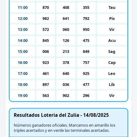
11:00
870
408
355
Tau
12:00
982
641
792
Pis
13:00
572
060
950
Vir
14:00
845
126
475
Acu
15:00
006
213
849
Sag
16:00
923
378
757
Cap
17:00
461
640
925
Leo
18:00
897
036
477
Lib
19:00
563
902
296
Vir
Resultados Loteria del Zulia - 14/08/2025
Números ganadores oficiales. Marcamos en amarillo los
triples acertados y en verde las terminales acertadas.