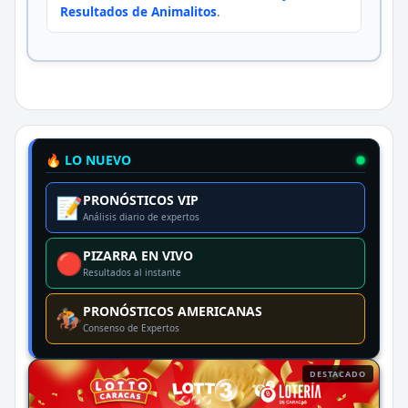
Resultados de Animalitos
.
🔥 LO NUEVO
PRONÓSTICOS VIP
📝
Análisis diario de expertos
PIZARRA EN VIVO
🔴
Resultados al instante
PRONÓSTICOS AMERICANAS
🏇
Consenso de Expertos
DESTACADO