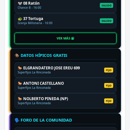
🐭 08 Ratón
SALIDO
Chance B - 16:00
🐢 37 Tortuga
SALIDO
Granja Millonaria - 16:00
VER MÁS
🏇 DATOS HÍPICOS GRATIS
🐎 ELGRANDATERO JOSE EREU 699
FIJO
Superfijos La Rinconada
🐎 ANTONI CASTELLANO
FIJO
Superfijos La Rinconada
🐎 NOLBERTO PINEDA (NP)
FIJO
Superfijos La Rinconada
🗣️ FORO DE LA COMUNIDAD