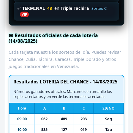
✅
TERMINAL
48
en
Triple Tachira
Sorteo C
VIP
📅 Resultados oficiales de cada lotería
(14/08/2025)
Cada tarjeta muestra los sorteos del día. Puedes revisar
Chance, Zulia, Táchira, Caracas, Triple Dorado y otros
juegos tradicionales en Venezuela.
Resultados LOTERIA DEL CHANCE - 14/08/2025
Números ganadores oficiales. Marcamos en amarillo los
triples acertados y en verde las terminales acertadas.
Hora
A
B
C
SIGNO
09:00
062
489
203
Sag
10:00
535
127
019
Tau