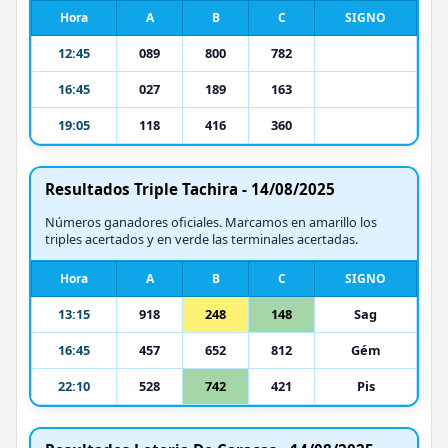
Hora
A
B
C
SIGNO
12:45
089
800
782
16:45
027
189
163
19:05
118
416
360
Resultados Triple Tachira - 14/08/2025
Números ganadores oficiales. Marcamos en amarillo los
triples acertados y en verde las terminales acertadas.
Hora
A
B
C
SIGNO
13:15
918
248
148
Sag
16:45
457
652
812
Gém
22:10
528
742
421
Pis