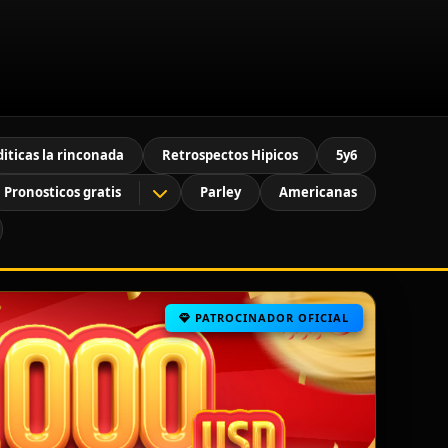
diticas la rinconada
Retrospectos Hipicos
5y6
Pronosticos gratis
Parley
Americanas
PATROCINADOR OFICIAL