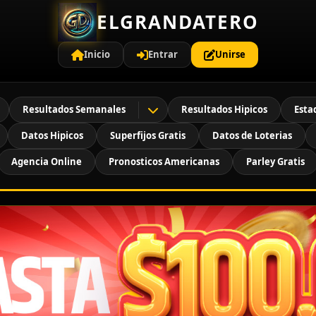
ELGRANDATERO
Inicio
Entrar
Unirse
Resultados Semanales
Resultados Hipicos
Esta
Datos Hipicos
Superfijos Gratis
Datos de Loterias
Agencia Online
Pronosticos Americanas
Parley Gratis