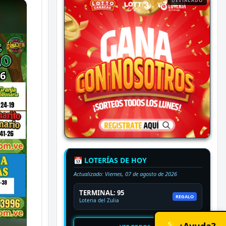
DESTACADO
📅 LOTERÍAS DE HOY
Actualizado:
Viernes, 07 de agosto de 2026
TERMINAL: 95
REGALO
Loteria del Zulia
💡 ¿Ayuda?