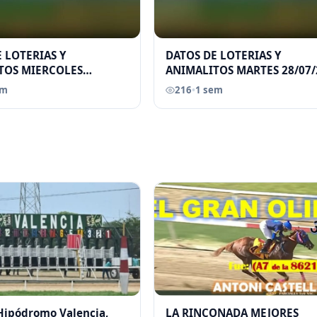
 LOTERIAS Y
DATOS DE LOTERIAS Y
TOS MIERCOLES
ANIMALITOS MARTES 28/07/
026 ELGRANDATERO JOSE
ELGRANDATERO JOSE EREU
em
216
•
1 sem
 Hipódromo Valencia,
LA RINCONADA MEJORES