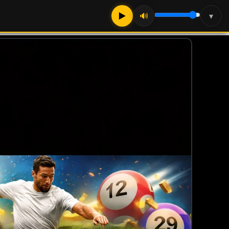
▶
🔊
▾