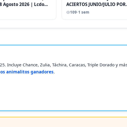
8 Agosto 2026 | Lcdo
ACIERTOS JUNIO/JULIO POR
astellano |
ANTONI CASTELLANO
109
•
1 sem
5. Incluye Chance, Zulia, Táchira, Caracas, Triple Dorado y más
los animalitos ganadores
.