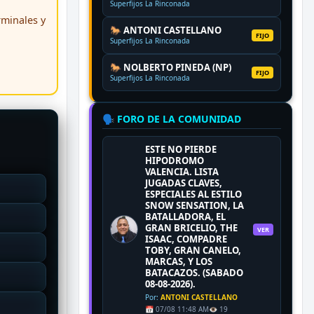
Superfijos La Rinconada
erminales y
🐎 ANTONI CASTELLANO
FIJO
Superfijos La Rinconada
🐎 NOLBERTO PINEDA (NP)
FIJO
Superfijos La Rinconada
🗣️ FORO DE LA COMUNIDAD
ESTE NO PIERDE
HIPODROMO
VALENCIA. LISTA
JUGADAS CLAVES,
ESPECIALES AL ESTILO
SNOW SENSATION, LA
BATALLADORA, EL
GRAN BRICELIO, THE
VER
ISAAC, COMPADRE
TOBY, GRAN CANELO,
MARCAS, Y LOS
BATACAZOS. (SABADO
08-08-2026).
Por:
ANTONI CASTELLANO
📅 07/08 11:48 AM
👁️ 19