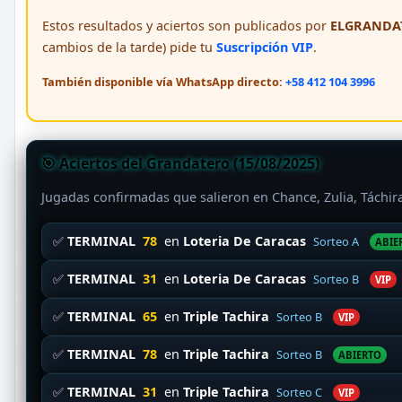
Estos resultados y aciertos son publicados por
ELGRANDAT
cambios de la tarde) pide tu
Suscripción VIP
.
También disponible vía WhatsApp directo:
+58 412 104 3996
🎯 Aciertos del Grandatero (15/08/2025)
Jugadas confirmadas que salieron en Chance, Zulia, Táchi
✅
TERMINAL
78
en
Loteria De Caracas
Sorteo A
ABIE
✅
TERMINAL
31
en
Loteria De Caracas
Sorteo B
VIP
✅
TERMINAL
65
en
Triple Tachira
Sorteo B
VIP
✅
TERMINAL
78
en
Triple Tachira
Sorteo B
ABIERTO
✅
TERMINAL
31
en
Triple Tachira
Sorteo C
VIP