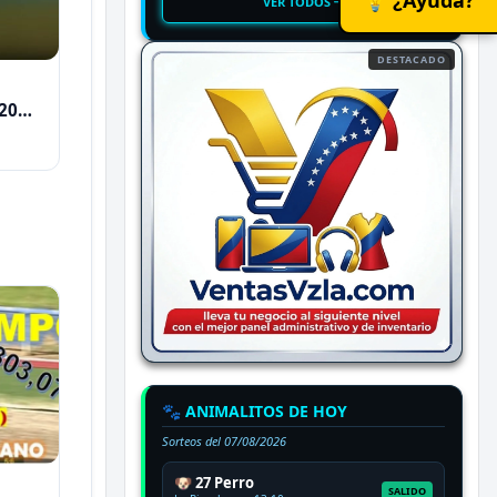
VER TODOS
DESTACADO
2026
🐾 ANIMALITOS DE HOY
Sorteos del
07/08/2026
🐶 27 Perro
SALIDO