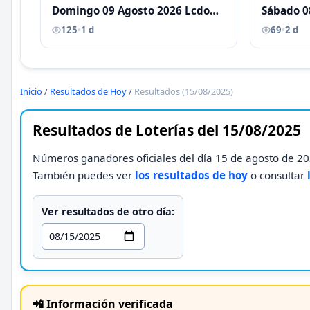
Domingo 09 Agosto 2026 Lcdo
Sábado 0
Antoni Castellano
Antoni C
125
•
1 d
69
•
2 d
Inicio
/
Resultados de Hoy
/
Resultados (15/08/2025)
Resultados de Loterías del 15/08/2025
Números ganadores oficiales del día 15 de agosto de 202
También puedes ver
los resultados de hoy
o consultar
Ver resultados de otro día:
📲 Información verificada