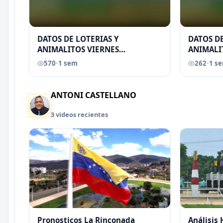
DATOS DE LOTERIAS Y
DATOS DE
ANIMALITOS VIERNES
ANIMALI
31/07/2026
29/07/2
570
•
1 sem
262
•
1 s
EREU
ANTONI CASTELLANO
3 videos recientes
Pronosticos La Rinconada
Análisis