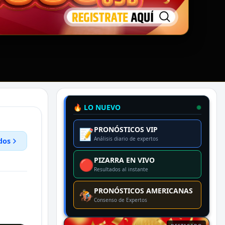
🔥 LO NUEVO
PRONÓSTICOS VIP
📝
Análisis diario de expertos
dos
PIZARRA EN VIVO
🔴
Resultados al instante
PRONÓSTICOS AMERICANAS
🏇
Consenso de Expertos