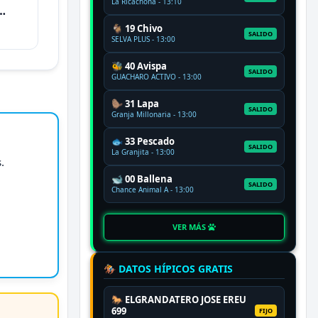
La Ricachona - 13:10
🐐 19 Chivo
SALIDO
SELVA PLUS - 13:00
🐝 40 Avispa
SALIDO
GUACHARO ACTIVO - 13:00
🦫 31 Lapa
SALIDO
Granja Millonaria - 13:00
🐟 33 Pescado
SALIDO
La Granjita - 13:00
.
🐋 00 Ballena
SALIDO
Chance Animal A - 13:00
VER MÁS
🏇 DATOS HÍPICOS GRATIS
🐎 ELGRANDATERO JOSE EREU
699
FIJO