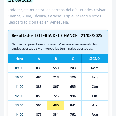
Cada tarjeta muestra los sorteos del día. Puedes revisar
Chance, Zulia, Táchira, Caracas, Triple Dorado y otros
juegos tradicionales en Venezuela.
Resultados LOTERIA DEL CHANCE - 21/08/2025
Números ganadores oficiales. Marcamos en amarillo los
triples acertados y en verde las terminales acertadas.
Hora
A
B
C
SIGNO
09:00
839
550
243
Gém
10:00
490
718
126
Sag
11:00
383
867
635
Cán
12:00
053
725
996
Lib
13:00
560
486
041
Ari
14:00
879
334
762
Acu