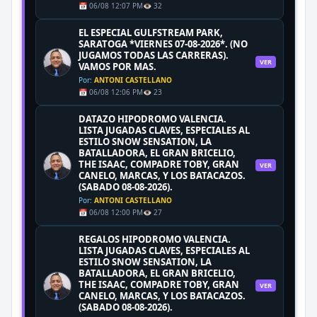
📅 06/08 12:07 PM
👁️ 32
EL ESPECIAL GULFSTREAM PARK,
SARATOGA *VIERNES 07-08-2026*. (NO
JUGAMOS TODAS LAS CARRERAS).
VER
VAMOS POR MAS.
Por:
ANTONI CASTELLANO
📅 06/08 12:06 PM
👁️ 23
DATAZO HIPODROMO VALENCIA.
LISTA JUGADAS CLAVES, ESPECIALES AL
ESTILO SNOW SENSATION, LA
BATALLADORA, EL GRAN BRICELIO,
THE ISAAC, COMPADRE TOBY, GRAN
VER
CANELO, MARCAS, Y LOS BATACAZOS.
(SABADO 08-08-2026).
Por:
ANTONI CASTELLANO
📅 06/08 12:00 PM
👁️ 27
REGALOS HIPODROMO VALENCIA.
LISTA JUGADAS CLAVES, ESPECIALES AL
ESTILO SNOW SENSATION, LA
BATALLADORA, EL GRAN BRICELIO,
THE ISAAC, COMPADRE TOBY, GRAN
VER
CANELO, MARCAS, Y LOS BATACAZOS.
(SABADO 08-08-2026).