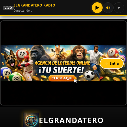
ELGRANDATERO RADIO
▶
🔊
▾
VIVO
Conectando…
⚡ Entra
ELGRANDATERO