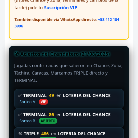
(triples Chance y Zulia, terminales y cambios de la
tarde) pide tu
Suscripción VIP
.
También disponible vía WhatsApp directo:
+58 412 104
3996
🎯 Aciertos del Grandatero (21/08/2025)
Jugadas confirmadas que salieron en Chance, Zulia,
Táchira, Caracas. Marcamos TRIPLE directo y
TERMINAL.
✅
TERMINAL
49
en
LOTERIA DEL CHANCE
Sorteo A
VIP
✅
TERMINAL
86
en
LOTERIA DEL CHANCE
Sorteo B
ABIERTO
🎯
TRIPLE
486
en
LOTERIA DEL CHANCE