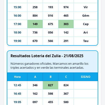
15:00
258
193
974
Vir
16:00
884
016
465
Gém
17:00
149
675
303
Cap
18:00
736
056
142
Ari
19:00
670
566
291
Tau
Resultados Loteria del Zulia - 21/08/2025
Números ganadores oficiales. Marcamos en amarillo los
triples acertados y en verde las terminales acertadas.
Hora
A
B
C
SIGNO
12:45
346
827
824
16:45
162
598
367
19:05
097
455
580