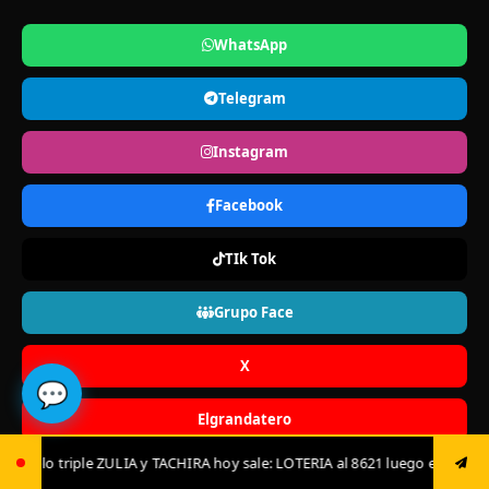
WhatsApp
Telegram
Instagram
Facebook
TIk Tok
Grupo Face
X
💬
Elgrandatero
RA hoy sale: LOTERIA al 8621 luego envía ya: ANIMAL al 8621 jugada fija: