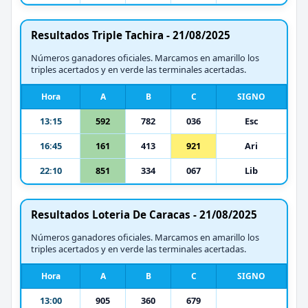
Resultados Triple Tachira - 21/08/2025
Números ganadores oficiales. Marcamos en amarillo los
triples acertados y en verde las terminales acertadas.
Hora
A
B
C
SIGNO
13:15
592
782
036
Esc
16:45
161
413
921
Ari
22:10
851
334
067
Lib
Resultados Loteria De Caracas - 21/08/2025
Números ganadores oficiales. Marcamos en amarillo los
triples acertados y en verde las terminales acertadas.
Hora
A
B
C
SIGNO
13:00
905
360
679