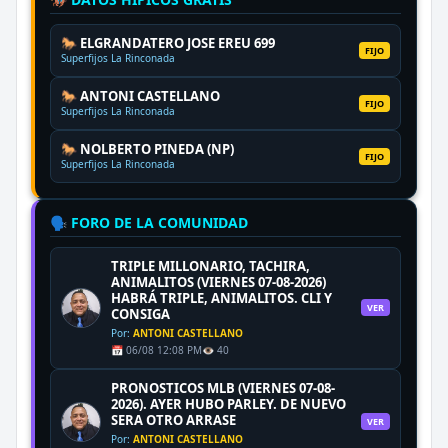
🐎 ELGRANDATERO JOSE EREU 699
FIJO
Superfijos La Rinconada
🐎 ANTONI CASTELLANO
FIJO
Superfijos La Rinconada
🐎 NOLBERTO PINEDA (NP)
FIJO
Superfijos La Rinconada
🗣️ FORO DE LA COMUNIDAD
TRIPLE MILLONARIO, TACHIRA,
ANIMALITOS (VIERNES 07-08-2026)
HABRÁ TRIPLE, ANIMALITOS. CLI Y
VER
CONSIGA
Por:
ANTONI CASTELLANO
📅 06/08 12:08 PM
👁️ 40
PRONOSTICOS MLB (VIERNES 07-08-
2026). AYER HUBO PARLEY. DE NUEVO
SERA OTRO ARRASE
VER
Por:
ANTONI CASTELLANO