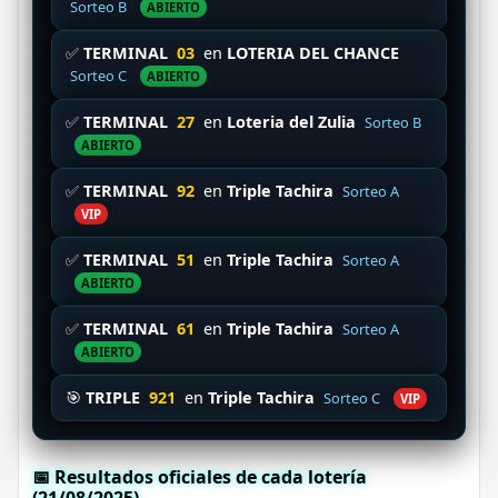
Sorteo B
ABIERTO
✅
TERMINAL
03
en
LOTERIA DEL CHANCE
Sorteo C
ABIERTO
✅
TERMINAL
27
en
Loteria del Zulia
Sorteo B
ABIERTO
✅
TERMINAL
92
en
Triple Tachira
Sorteo A
VIP
✅
TERMINAL
51
en
Triple Tachira
Sorteo A
ABIERTO
✅
TERMINAL
61
en
Triple Tachira
Sorteo A
ABIERTO
🎯
TRIPLE
921
en
Triple Tachira
Sorteo C
VIP
📅 Resultados oficiales de cada lotería
(21/08/2025)