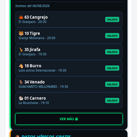
Sorteos del
06/08/2026
🦀 63 Cangrejo
SALIDO
El Granjazo - 20:30
🐯 10 Tigre
SALIDO
Granja Millonaria - 20:00
🦒 35 Jirafa
SALIDO
El Granjazo - 19:30
🐴 18 Burro
SALIDO
Loto activo Internacional - 19:30
🦌 34 Venado
SALIDO
GUACHARITO MILLONARIO - 19:30
🐏 01 Carnero
SALIDO
La Ricachona - 19:10
VER MÁS
🏇 DATOS HÍPICOS GRATIS